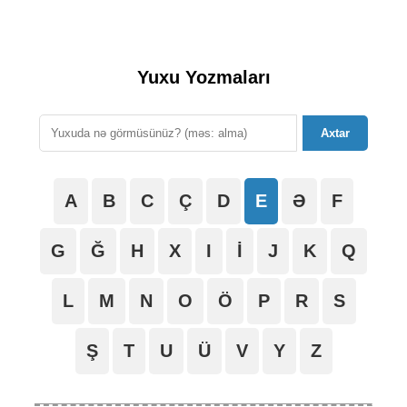
Yuxu Yozmaları
Axtar
A
B
C
Ç
D
E
Ə
F
G
Ğ
H
X
I
İ
J
K
Q
L
M
N
O
Ö
P
R
S
Ş
T
U
Ü
V
Y
Z