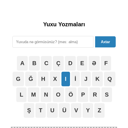
Yuxu Yozmaları
Axtar
A
B
C
Ç
D
E
Ə
F
G
Ğ
H
X
I
İ
J
K
Q
L
M
N
O
Ö
P
R
S
Ş
T
U
Ü
V
Y
Z