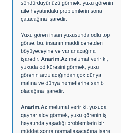
söndürdüyünüzü görmək, yuxu görənin
ailə həyatındakı problemlərin sona
çatacağına işarədir.
Yuxu görən insan yuxusunda odlu top
görsə, bu, insanın maddi cəhətdən
böyüyəcəyinə və varlanacağına
işarədir.
Anarim.Az
məlumat verir ki,
yuxuda od kürəsini görmək, yuxu
görənin arzuladığından çox dünya
malına və dünya nemətlərinə sahib
olacağına işarədir.
Anarim.Az
məlumat verir ki, yuxuda
qaynar alov görmək, yuxu görənin iş
həyatında yaşadığı problemlərin bir
müddət sonra normallaşacağına işarə