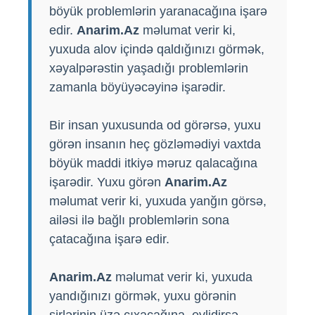
böyük problemlərin yaranacağına işarə
edir.
Anarim.Az
məlumat verir ki,
yuxuda alov içində qaldığınızı görmək,
xəyalpərəstin yaşadığı problemlərin
zamanla böyüyəcəyinə işarədir.
Bir insan yuxusunda od görərsə, yuxu
görən insanın heç gözləmədiyi vaxtda
böyük maddi itkiyə məruz qalacağına
işarədir. Yuxu görən
Anarim.Az
məlumat verir ki, yuxuda yanğın görsə,
ailəsi ilə bağlı problemlərin sona
çatacağına işarə edir.
Anarim.Az
məlumat verir ki, yuxuda
yandığınızı görmək, yuxu görənin
sirlərinin üzə çıxacağına, evlidirsə,