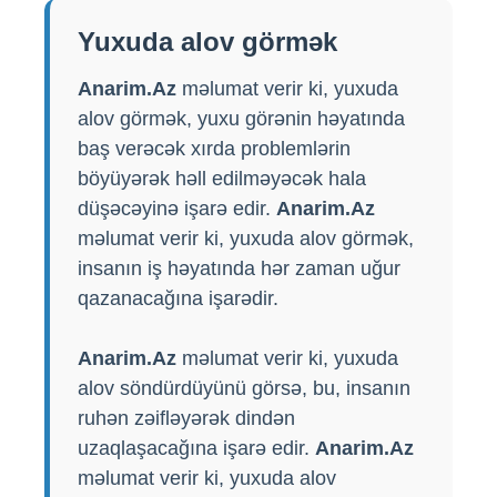
Yuxuda alov görmək
Anarim.Az
məlumat verir ki, yuxuda
alov görmək, yuxu görənin həyatında
baş verəcək xırda problemlərin
böyüyərək həll edilməyəcək hala
düşəcəyinə işarə edir.
Anarim.Az
məlumat verir ki, yuxuda alov görmək,
insanın iş həyatında hər zaman uğur
qazanacağına işarədir.
Anarim.Az
məlumat verir ki, yuxuda
alov söndürdüyünü görsə, bu, insanın
ruhən zəifləyərək dindən
uzaqlaşacağına işarə edir.
Anarim.Az
məlumat verir ki, yuxuda alov