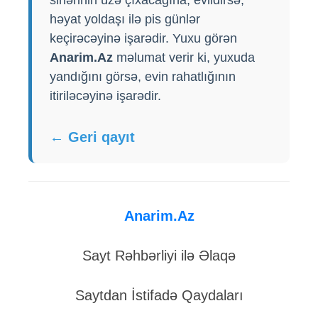
həyat yoldaşı ilə pis günlər
keçirəcəyinə işarədir. Yuxu görən
Anarim.Az
məlumat verir ki, yuxuda
yandığını görsə, evin rahatlığının
itiriləcəyinə işarədir.
← Geri qayıt
Anarim.Az
Sayt Rəhbərliyi ilə Əlaqə
Saytdan İstifadə Qaydaları