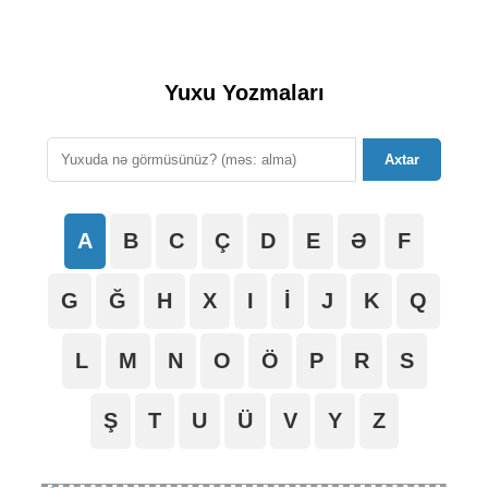
Yuxu Yozmaları
Axtar
A
B
C
Ç
D
E
Ə
F
G
Ğ
H
X
I
İ
J
K
Q
L
M
N
O
Ö
P
R
S
Ş
T
U
Ü
V
Y
Z