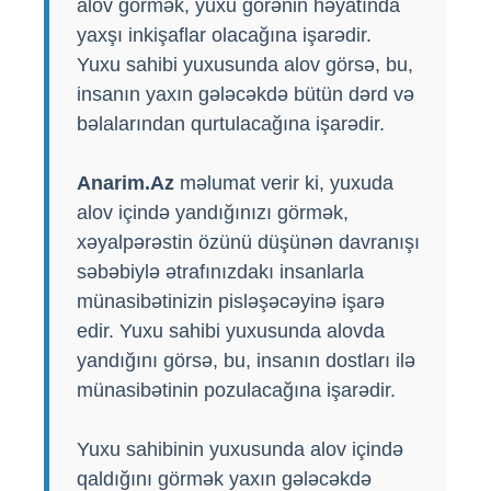
alov görmək, yuxu görənin həyatında
yaxşı inkişaflar olacağına işarədir.
Yuxu sahibi yuxusunda alov görsə, bu,
insanın yaxın gələcəkdə bütün dərd və
bəlalarından qurtulacağına işarədir.
Anarim.Az
məlumat verir ki, yuxuda
alov içində yandığınızı görmək,
xəyalpərəstin özünü düşünən davranışı
səbəbiylə ətrafınızdakı insanlarla
münasibətinizin pisləşəcəyinə işarə
edir. Yuxu sahibi yuxusunda alovda
yandığını görsə, bu, insanın dostları ilə
münasibətinin pozulacağına işarədir.
Yuxu sahibinin yuxusunda alov içində
qaldığını görmək yaxın gələcəkdə