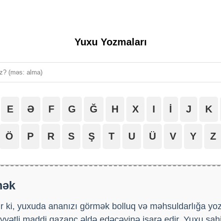
Yuxu Yozmaları
E
Ə
F
G
Ğ
H
X
I
İ
J
K
Ö
P
R
S
Ş
T
U
Ü
V
Y
Z
mək
r ki, yuxuda ananızı görmək bolluq və məhsuldarlığa yoz
yətli maddi qazanc əldə edəcəyinə işarə edir. Yuxu sahi