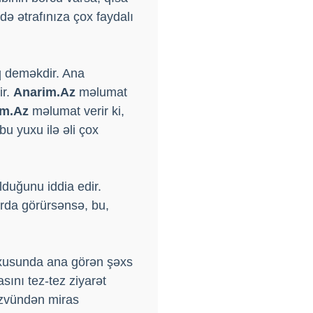
ə ətrafınıza çox faydalı
q deməkdir. Ana
ir.
Anarim.Az
məlumat
im.Az
məlumat verir ki,
bu yuxu ilə əli çox
duğunu iddia edir.
arda görürsənsə, bu,
uxusunda ana görən şəxs
sını tez-tez ziyarət
üzvündən miras