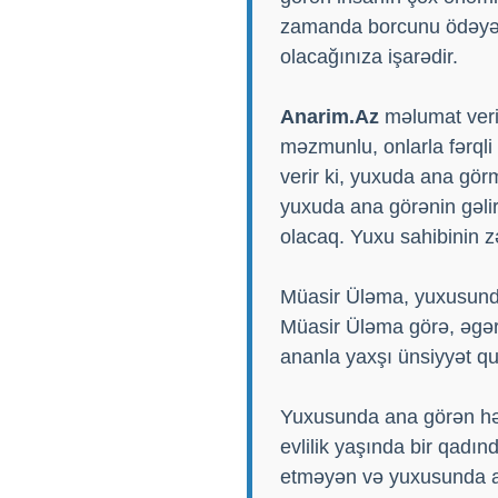
zamanda borcunu ödəyəcə
olacağınıza işarədir.
Anarim.Az
məlumat veri
məzmunlu, onlarla fərql
verir ki, yuxuda ana gör
yuxuda ana görənin gəliri
olacaq. Yuxu sahibinin z
Müasir Üləma, yuxusunda
Müasir Üləma görə, əgə
ananla yaxşı ünsiyyət qu
Yuxusunda ana görən hər
evlilik yaşında bir qadın
etməyən və yuxusunda an