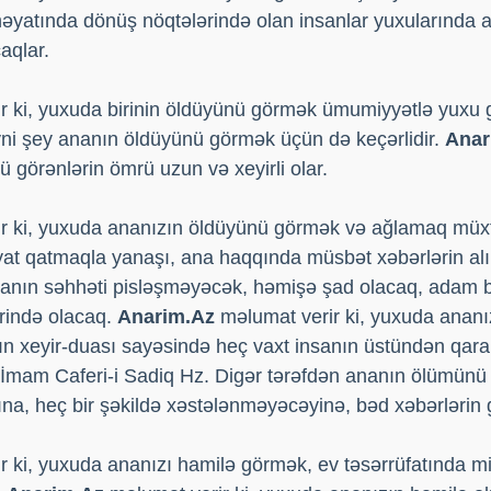
İş həyatında dönüş nöqtələrində olan insanlar yuxularında 
aqlar.
r ki, yuxuda birinin öldüyünü görmək ümumiyyətlə yuxu
yni şey ananın öldüyünü görmək üçün də keçərlidir.
Anar
görənlərin ömrü uzun və xeyirli olar.
 ki, yuxuda ananızın öldüyünü görmək və ağlamaq müxtəli
at qatmaqla yanaşı, ana haqqında müsbət xəbərlərin a
nanın səhhəti pisləşməyəcək, həmişə şad olacaq, adam bü
rində olacaq.
Anarim.Az
məlumat verir ki, yuxuda ananı
ın xeyir-duası sayəsində heç vaxt insanın üstündən qar
ir. İmam Caferi-i Sadiq Hz. Digər tərəfdən ananın ölümü
na, heç bir şəkildə xəstələnməyəcəyinə, bəd xəbərlərin 
 ki, yuxuda ananızı hamilə görmək, ev təsərrüfatında mi