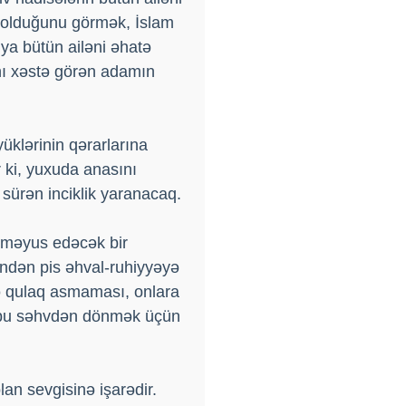
 olduğunu görmək, İslam
 ya bütün ailəni əhatə
nı xəstə görən adamın
üklərinin qərarlarına
 ki, yuxuda anasını
sürən inciklik yaranacaq.
i məyus edəcək bir
zündən pis əhval-ruhiyyəyə
ünə qulaq asmaması, onlara
 bu səhvdən dönmək üçün
an sevgisinə işarədir.