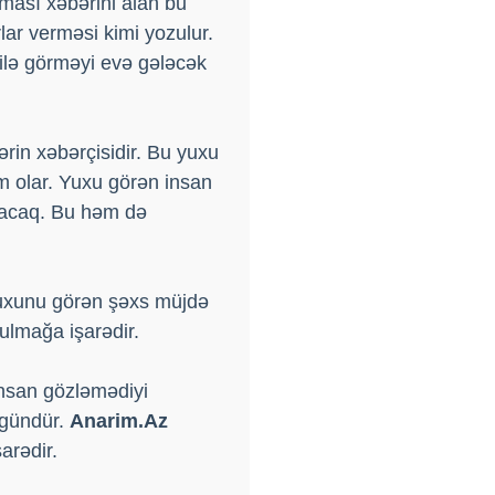
ması xəbərini alan bu
ar verməsi kimi yozulur.
ilə görməyi evə gələcək
rin xəbərçisidir. Bu yuxu
 olar. Yuxu görən insan
alacaq. Bu həm də
yuxunu görən şəxs müjdə
ulmağa işarədir.
nsan gözləmədiyi
 gündür.
Anarim.Az
arədir.