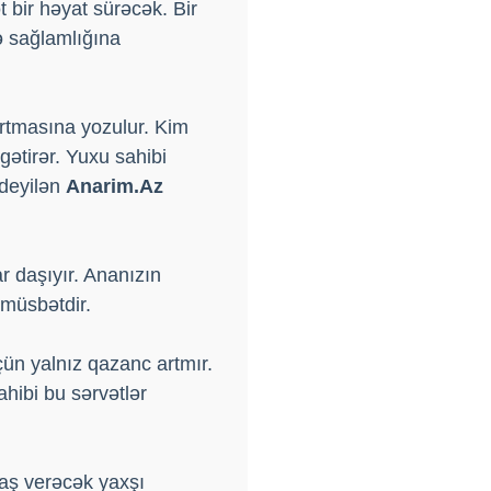
 bir həyat sürəcək. Bir
ə sağlamlığına
rtmasına yozulur. Kim
gətirər. Yuxu sahibi
 deyilən
Anarim.Az
r daşıyır. Ananızın
 müsbətdir.
ün yalnız qazanc artmır.
hibi bu sərvətlər
aş verəcək yaxşı