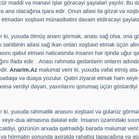
cür maddi və mənəvi işlər görəcəyi şayiələri yayılır. Bu d
və ana olacağına işarə edir. Onun ailəsi ilə gözəl və xoşb
 etmədən xoşbəxt münasibətini davam etdirəcəyi şayiələr
r ki, yuxuda ölmüş ananı görmək, anası sağ olsa, ona g
u sahibinin ailəsi sağ ikən onları xoşbəxt etmək üçün əli
sını qəbul etməsi nəticəsində insanın hər işində uğur 
ağını ifadə edir. . Anası rəhmətə gedənlərin onların adın
dir.
Anarim.Az
məlumat verir ki, yuxuda vəfat etmiş at
i sədəqə və duaya yozulur. Qəbri ziyarət etmək həm xeyi
sinə verdiyi dəyəri, yaxınlarını qorumaq üçün göstərdiyi
r ki, yuxuda rəhmətlik anasını xoşbəxt və gülərüz görmə
xeyir-dua almasına dəlalət edir. İnsanın üzərindəki sıxın
cəldiyi, gözünün arxada qalmadığı barədə məlumat verir
i və hörmətin sonunda axirətdə rahatlıq tapacağına və g