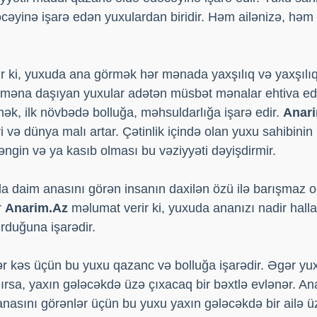
yinə işarə edən yuxulardan biridir. Həm ailənizə, həm d
r ki, yuxuda ana görmək hər mənada yaxşılıq və yaxşılı
i məna daşıyan yuxular adətən müsbət mənalar ehtiva ed
mək, ilk növbədə bolluğa, məhsuldarlığa işarə edir.
Anar
 və dünya malı artar. Çətinlik içində olan yuxu sahibinin 
əngin və ya kasıb olması bu vəziyyəti dəyişdirmir.
 daim anasını görən insanın daxilən özü ilə barışmaz ol
r
Anarim.Az
məlumat verir ki, yuxuda ananızı nadir hall
rduğuna işarədir.
 kəs üçün bu yuxu qazanc və bolluğa işarədir. Əgər y
dırsa, yaxın gələcəkdə üzə çıxacaq bir bəxtlə evlənər. Ana
asını görənlər üçün bu yuxu yaxın gələcəkdə bir ailə 