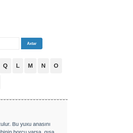
Axtar
Q
L
M
N
O
ulur. Bu yuxu anasını
binin borcu varsa, qısa