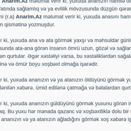
.
Anarim.Az
məlumat verir ki, yuxuda ananızın hamilə ol
fatında sağlamlıq və ya evlilik mövzusunda düzgün qərarl
i (r.a)
Anarim.Az
məlumat verir ki, yuxuda anasını ham
ın qismətinə yozmuşdur.
 ki, yuxuda ana və ata görmək yaxşı və məhsuldar günlə
sunda ata-ana görən insanın ömrü uzun, gözəl və sağlam
ən qurtular. Əgər xəstəliyi varsa, bu xəstəliklərdən sağ
inə və ömür boyu xoşbəxt olmağa işarədir.
r ki, yuxuda ananızın və ya atanızın öldüyünü görmək 
lənilən xəbərə, ümid edilənə çatmağa və bəlalardan qurt
r ki, yuxuda ananızın güldüyünü görmək yuxunu görən i
caq. Bu yuxu hər mənada qazanc və xoşbəxtliklə dolu bir
 ananızın və ya atanızın ağladığını görmək xoş xəbərə iş