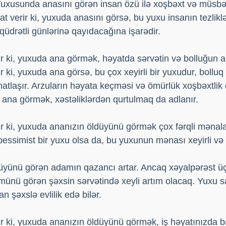
 Yuxusunda anasını görən insan özü ilə xoşbəxt və müsbət
 verir ki, yuxuda anasını görsə, bu yuxu insanın tezlikl
drətli günlərinə qayıdacağına işarədir.
r ki, yuxuda ana görmək, həyatda sərvətin və bolluğun a
 ki, yuxuda ana görsə, bu çox xeyirli bir yuxudur, bolluq 
ahatlaşır. Arzuların həyata keçməsi və ömürlük xoşbəxtlik
 ana görmək, xəstəliklərdən qurtulmaq da adlanır.
 ki, yuxuda ananızın öldüyünü görmək çox fərqli mənala
essimist bir yuxu olsa da, bu yuxunun mənası xeyirli və
yünü görən adamın qazancı artar. Ancaq xəyalpərəst üç
ünü görən şəxsin sərvətində xeyli artım olacaq. Yuxu sa
n şəxslə evlilik edə bilər.
r ki, yuxuda ananızın öldüyünü görmək, iş həyatınızda b