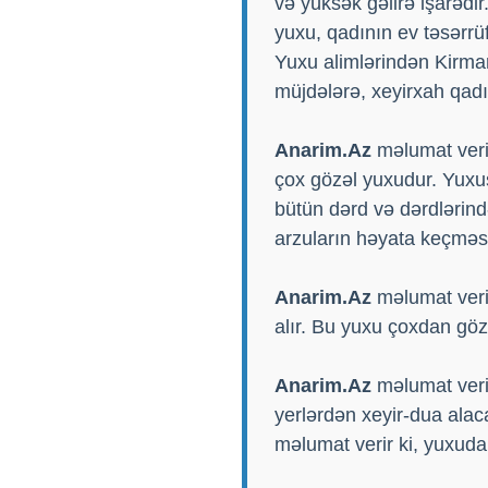
və yüksək gəlirə işarədir
yuxu, qadının ev təsərrü
Yuxu alimlərindən Kirman
müjdələrə, xeyirxah qad
Anarim.Az
məlumat verir
çox gözəl yuxudur. Yuxu
bütün dərd və dərdlərind
arzuların həyata keçməs
Anarim.Az
məlumat veri
alır. Bu yuxu çoxdan göz
Anarim.Az
məlumat veri
yerlərdən xeyir-dua ala
məlumat verir ki, yuxuda