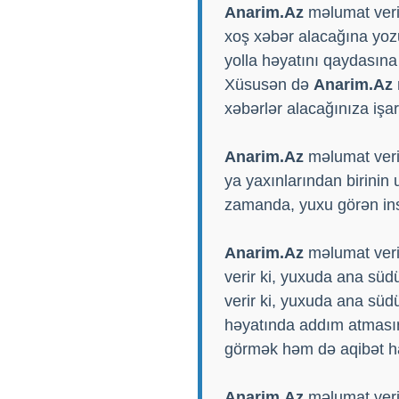
Anarim.Az
məlumat veri
xoş xəbər alacağına yoz
yolla həyatını qaydasına
Xüsusən də
Anarim.Az
xəbərlər alacağınıza işar
Anarim.Az
məlumat veri
ya yaxınlarından birinin
zamanda, yuxu görən insa
Anarim.Az
məlumat verir
verir ki, yuxuda ana süd
verir ki, yuxuda ana sü
həyatında addım atmasın
görmək həm də aqibət h
Anarim.Az
məlumat verir