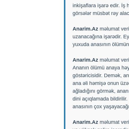
inkişaflara işarə edir. 
görsələr müsbət rəy alac
Anarim.Az
məlumat veri
uzanacağına işarədir. E
yuxuda anasının ölümünü 
Anarim.Az
məlumat verir
Ananın ölümü anaya həy
göstəricisidir. Demək, a
ana əli həmişə onun üzə
ağladığını görmək, anan
dini açıqlamada bildiril
anasının çox yaşayacağı
Anarim.Az
məlumat verir