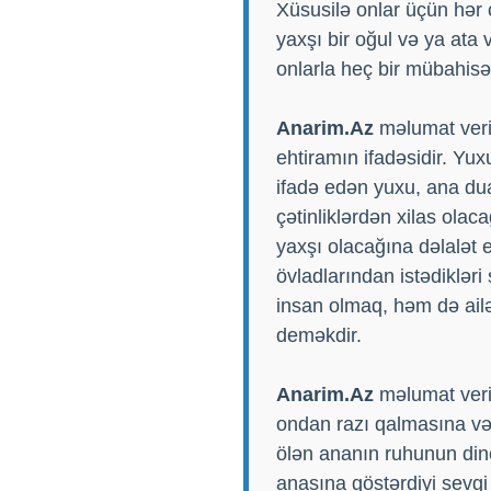
Xüsusilə onlar üçün hər 
yaxşı bir oğul və ya ata 
onlarla heç bir mübahisə
Anarim.Az
məlumat veri
ehtiramın ifadəsidir. Yux
ifadə edən yuxu, ana dua
çətinliklərdən xilas olac
yaxşı olacağına dəlalət e
övladlarından istədiklər
insan olmaq, həm də ailə
deməkdir.
Anarim.Az
məlumat veri
ondan razı qalmasına və 
ölən ananın ruhunun din
anasına göstərdiyi sevg