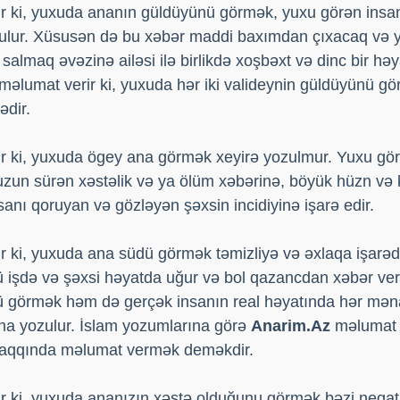
r ki, yuxuda ananın güldüyünü görmək, yuxu görən insa
ulur. Xüsusən də bu xəbər maddi baxımdan çıxacaq və ya
 salmaq əvəzinə ailəsi ilə birlikdə xoşbəxt və dinc bir hə
məlumat verir ki, yuxuda hər iki valideynin güldüyünü g
ədir.
r ki, yuxuda ögey ana görmək xeyirə yozulmur. Yuxu gö
 uzun sürən xəstəlik və ya ölüm xəbərinə, böyük hüzn və 
nı qoruyan və gözləyən şəxsin incidiyinə işarə edir.
 ki, yuxuda ana südü görmək təmizliyə və əxlaqa işarəd
ü işdə və şəxsi həyatda uğur və bol qazancdan xəbər ver
dü görmək həm də gerçək insanın real həyatında hər mə
a yozulur. İslam yozumlarına görə
Anarim.Az
məlumat v
aqqında məlumat vermək deməkdir.
 ki, yuxuda ananızın xəstə olduğunu görmək bəzi neqativ