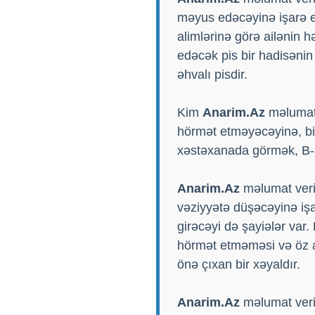
məyus edəcəyinə işarə e
alimlərinə görə ailənin h
edəcək pis bir hadisənin
əhvalı pisdir.
Kim
Anarim.Az
məlumat 
hörmət etməyəcəyinə, bi
xəstəxanada görmək, B-be
Anarim.Az
məlumat verir
vəziyyətə düşəcəyinə işa
girəcəyi də şayiələr var
hörmət etməməsi və öz 
önə çıxan bir xəyaldır.
Anarim.Az
məlumat verir