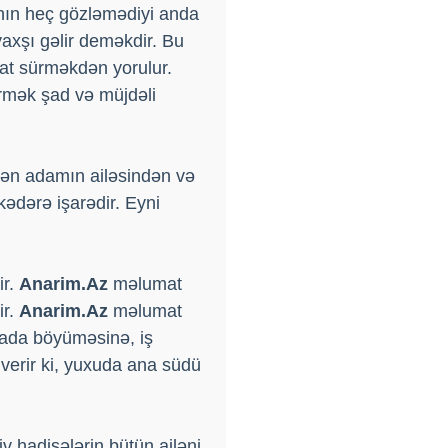
nın heç gözləmədiyi anda
xşı gəlir deməkdir. Bu
yat sürməkdən yorulur.
örmək şad və müjdəli
rən adamın ailəsindən və
kədərə işarədir. Eyni
ir.
Anarim.Az
məlumat
ir.
Anarim.Az
məlumat
nada böyüməsinə, iş
erir ki, yuxuda ana südü
 hadisələrin bütün ailəni