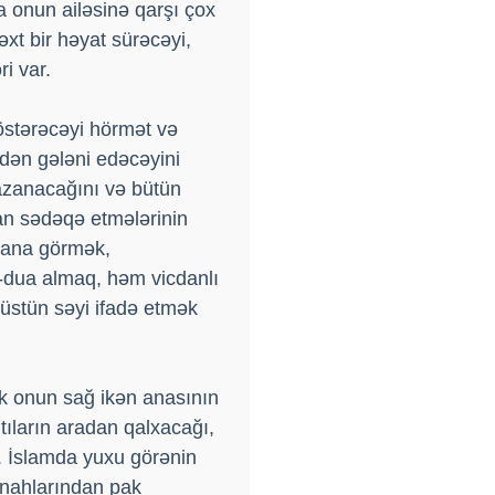
a onun ailəsinə qarşı çox
əxt bir həyat sürəcəyi,
i var.
östərəcəyi hörmət və
ndən gələni edəcəyini
qazanacağını və bütün
dan sədəqə etmələrinin
a-ana görmək,
r-dua almaq, həm vicdanlı
 üstün səyi ifadə etmək
k onun sağ ikən anasının
tıların aradan qalxacağı,
. İslamda yuxu görənin
ünahlarından pak