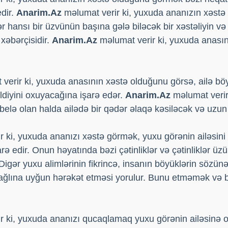
dir.
Anarim.Az
məlumat verir ki, yuxuda ananızın xəstə
ər hansı bir üzvünün başına gələ biləcək bir xəstəliyin və
 xəbərçisidir.
Anarim.Az
məlumat verir ki, yuxuda anası
verir ki, yuxuda anasının xəstə olduğunu görsə, ailə böy
ldiyini oxuyacağına işarə edər.
Anarim.Az
məlumat verir
lə olan halda ailədə bir qədər əlaqə kəsiləcək və uzun 
 ki, yuxuda ananızı xəstə görmək, yuxu görənin ailəsin
rə edir. Onun həyatında bəzi çətinliklər və çətinliklər ü
. Digər yuxu alimlərinin fikrincə, insanın böyüklərin söz
ağlına uyğun hərəkət etməsi yorulur. Bunu etməmək və
 ki, yuxuda ananızı qucaqlamaq yuxu görənin ailəsinə ol