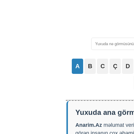
A
B
C
Ç
D
Yuxuda ana gör
Anarim.Az
məlumat veri
görən insanın çox əhəmiy