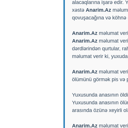
alacaqlarına işarə edir.
xəstə
Anarim.Az
məlumat
qovuşacağına və köhnə qü
Anarim.Az
məlumat veri
Anarim.Az
məlumat verir
dərdlərindən qurtular, r
məlumat verir ki, yuxuda
Anarim.Az
məlumat verir
ölümünü görmək pis və p
Yuxusunda anasının öldü
Yuxusunda anasının ölüm
arasında özünə xeyirli ola
Anarim.Az
məlumat veri