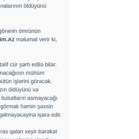
analarının öldüyünü
 görənin ömrünün
im.Az
məlumat verir ki,
f cür şərh edilə bilər.
lınacağının mühüm
tün işlərini görəcək,
zın öldüyünü və
a buludların asmayacağı
nü görmək həmin şəxsin
gəlməyəcəyinə işarə edir.
ras qalan xeyir-bərəkət