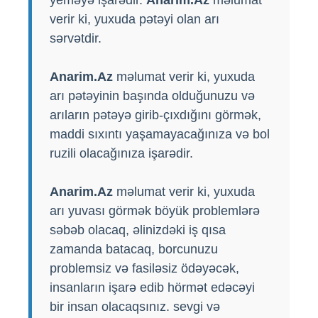
verir ki, yuxuda pətəyi olan arı
sərvətdir.
Anarim.Az
məlumat verir ki, yuxuda
arı pətəyinin başında olduğunuzu və
arıların pətəyə girib-çıxdığını görmək,
maddi sıxıntı yaşamayacağınıza və bol
ruzili olacağınıza işarədir.
Anarim.Az
məlumat verir ki, yuxuda
arı yuvası görmək böyük problemlərə
səbəb olacaq, əlinizdəki iş qısa
zamanda batacaq, borcunuzu
problemsiz və fasiləsiz ödəyəcək,
insanların işarə edib hörmət edəcəyi
bir insan olacaqsınız. sevgi və