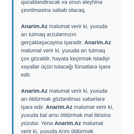
qəzəbləndirəcək və onun əleyhinə
çevrilməsinə səbəb olacaq.
Anarim.Az
məlumat verir ki, yuxuda
arı tutmaq arzularınızın
gerçəkləşəcəyinə işarədir.
Anarim.Az
məlumat verir ki, yuxuda arı tutmaq
çox gözəldir, həyata keçirmək istədiyi
xəyallar üçün tutacağı fürsətlərə işarə
edir.
Anarim.Az
məlumat verir ki, yuxuda
arı öldürmək gözlənilməz xəbərlərə
işarə edir.
Anarim.Az
məlumat verir ki,
yuxuda bal arısı öldürmək mal itkisinə
yozulur. Yenə
Anarim.Az
məlumat
verir ki, yuxuda Arını öldürmək