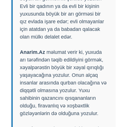
Evli bir qadının ya da evli bir kişinin
yuxusunda böyük bir arı görməsi bir
qız evlada işare edər; evli olmayanlar
için atatdan ya da babadan qalacak
olan mülkı delalet edər.
Anarim.Az
məlumat verir ki, yuxuda
arı tərəfindən təqib edildiyini görmək,
xəyalpərəstin böyük bir xəyal qırıqlığı
yaşayacağına yozulur. Onun alçaq
insanlar arasında qurban olacağına və
diqqətli olmasına yozulur. Yuxu
sahibinin qazancını qısqananların
olduğu, firavanlıq və xoşbəxtlik
gözləyənlərin də olduğuna yozulur.