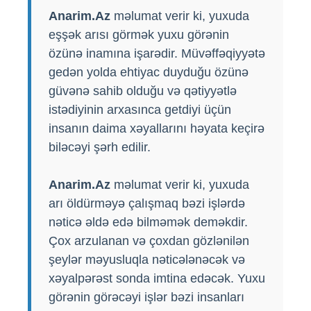
Anarim.Az
məlumat verir ki, yuxuda
eşşək arısı görmək yuxu görənin
özünə inamına işarədir. Müvəffəqiyyətə
gedən yolda ehtiyac duyduğu özünə
güvənə sahib olduğu və qətiyyətlə
istədiyinin arxasınca getdiyi üçün
insanın daima xəyallarını həyata keçirə
biləcəyi şərh edilir.
Anarim.Az
məlumat verir ki, yuxuda
arı öldürməyə çalışmaq bəzi işlərdə
nəticə əldə edə bilməmək deməkdir.
Çox arzulanan və çoxdan gözlənilən
şeylər məyusluqla nəticələnəcək və
xəyalpərəst sonda imtina edəcək. Yuxu
görənin görəcəyi işlər bəzi insanları