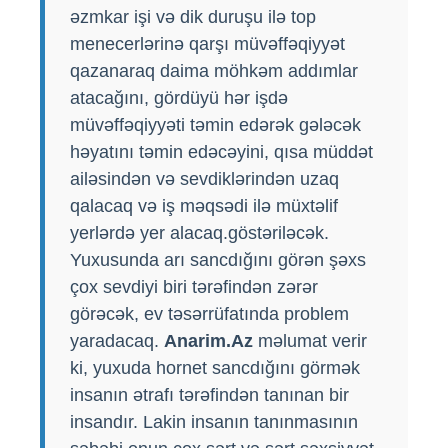
əzmkar işi və dik duruşu ilə top
menecerlərinə qarşı müvəffəqiyyət
qazanaraq daima möhkəm addımlar
atacağını, gördüyü hər işdə
müvəffəqiyyəti təmin edərək gələcək
həyatını təmin edəcəyini, qısa müddət
ailəsindən və sevdiklərindən uzaq
qalacaq və iş məqsədi ilə müxtəlif
yerlərdə yer alacaq.göstəriləcək.
Yuxusunda arı sancdığını görən şəxs
çox sevdiyi biri tərəfindən zərər
görəcək, ev təsərrüfatında problem
yaradacaq.
Anarim.Az
məlumat verir
ki, yuxuda hornet sancdığını görmək
insanın ətrafı tərəfindən tanınan bir
insandır. Lakin insanın tanınmasının