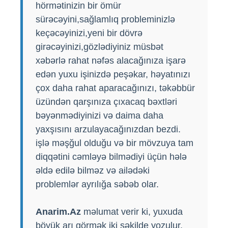
hörmətinizin bir ömür
sürəcəyini,sağlamlıq probleminizlə
keçəcəyinizi,yeni bir dövrə
girəcəyinizi,gözlədiyiniz müsbət
xəbərlə rahat nəfəs alacağınıza işarə
edən yuxu işinizdə peşəkar, həyatınızı
çox daha rahat aparacağınızı, təkəbbür
üzündən qarşınıza çıxacaq bəxtləri
bəyənmədiyinizi və daima daha
yaxşısını arzulayacağınızdan bezdi.
işlə məşğul olduğu və bir mövzuya tam
diqqətini cəmləyə bilmədiyi üçün hələ
əldə edilə bilməz və ailədəki
problemlər ayrılığa səbəb olar.
Anarim.Az
məlumat verir ki, yuxuda
böyük arı görmək iki şəkilde yozulur.