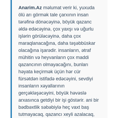
Anarim.Az
məlumat verir ki, yuxuda
ölü arı görmək tale çarxının insan
tərəfinə dönəcəyinə, böyük qazanc
əldə edəcəyinə, çox yaxşı və uğurlu
işlərin görüləcəyinə, daha çox
maraqlanacağına, daha təşəbbüskar
olacağına işarədir. insanların, ətraf
mühitin və heyvanların çox maddi
qazancının olmayacağını, bunları
həyata keçirmək üçün hər cür
fürsətdən istifadə edəcəyini, sevdiyi
insanların xəyallarının
gerçəkləşəcəyini, böyük həvəslə
arxasınca getdiyi bir işi göstərir. ani bir
bədbəxtlik səbəbiylə heç vaxt baş
tutmayacaq, qazancı xeyli azalacaq,