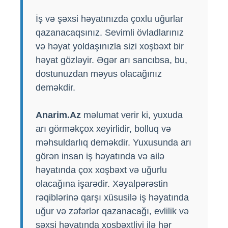
İş və şəxsi həyatınızda çoxlu uğurlar
qazanacaqsınız. Sevimli övladlarınız
və həyat yoldaşınızla sizi xoşbəxt bir
həyat gözləyir. Əgər arı sancıbsa, bu,
dostunuzdan məyus olacağınız
deməkdir.
Anarim.Az
məlumat verir ki, yuxuda
arı görməkçox xeyirlidir, bolluq və
məhsuldarlıq deməkdir. Yuxusunda arı
görən insan iş həyatında və ailə
həyatında çox xoşbəxt və uğurlu
olacağına işarədir. Xəyalpərəstin
rəqiblərinə qarşı xüsusilə iş həyatında
uğur və zəfərlər qazanacağı, evlilik və
şəxsi həyatında xoşbəxtliyi ilə hər