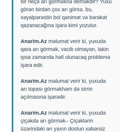
bir neçə arı görməknə deməkdir? Yuxu
görən birdən çox arı görsə, bu,
xəyalpərəstin bol qənimət və bərəkət
qazanacağına işarə kimi yozulur.
Anarim.Az
məlumat verir ki, yuxuda
qara arı görmək, vacib olmayan, lakin
qısa zamanda həll olunacaq problemə
işarə edir.
Anarim.Az
məlumat verir ki, yuxuda
arı topası görməkhəm də sirrin
açılmasına işarədir.
Anarim.Az
məlumat verir ki, yuxuda
çiçəkdə arı görmək– Çiçəklərin
üzərindəki arı yaxın dostun xəbərsiz