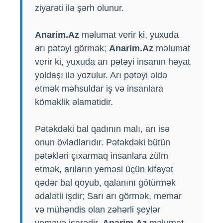
ziyarəti ilə şərh olunur.
Anarim.Az
məlumat verir ki, yuxuda
arı pətəyi görmək;
Anarim.Az
məlumat
verir ki, yuxuda arı pətəyi insanın həyat
yoldaşı ilə yozulur. Arı pətəyi əldə
etmək məhsuldar iş və insanlara
köməklik əlamətidir.
Pətəkdəki bal qadının malı, arı isə
onun övladlarıdır. Pətəkdəki bütün
pətəkləri çıxarmaq insanlara zülm
etmək, arıların yeməsi üçün kifayət
qədər bal qoyub, qalanını götürmək
ədalətli işdir; Sarı arı görmək, memar
və mühəndis olan zəhərli şeylər
yeməyə işarədir.
Anarim.Az
məlumat