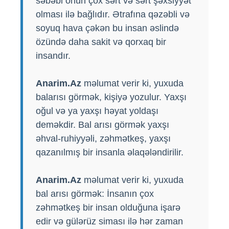
səbəbi onun çox sərt və sərt şəxsiyyət
olması ilə bağlıdır. Ətrafına qəzəbli və
soyuq hava çəkən bu insan əslində
özündə daha sakit və qorxaq bir
insandır.
Anarim.Az
məlumat verir ki, yuxuda
balarısı görmək, kişiyə yozulur. Yaxşı
oğul və ya yaxşı həyat yoldaşı
deməkdir. Bal arısı görmək yaxşı
əhval-ruhiyyəli, zəhmətkeş, yaxşı
qazanılmış bir insanla əlaqələndirilir.
Anarim.Az
məlumat verir ki, yuxuda
bal arısı görmək: İnsanın çox
zəhmətkeş bir insan olduğuna işarə
edir və gülərüz siması ilə hər zaman