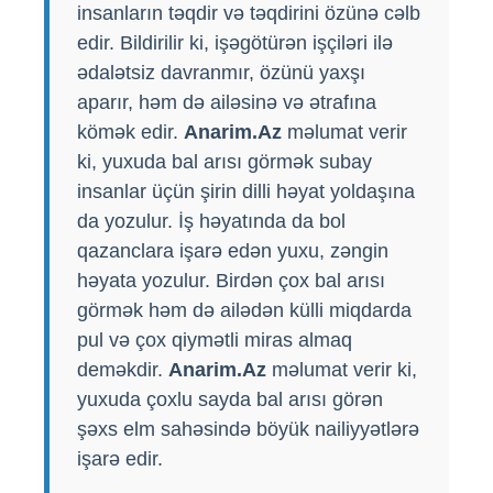
insanların təqdir və təqdirini özünə cəlb
edir. Bildirilir ki, işəgötürən işçiləri ilə
ədalətsiz davranmır, özünü yaxşı
aparır, həm də ailəsinə və ətrafına
kömək edir.
Anarim.Az
məlumat verir
ki, yuxuda bal arısı görmək subay
insanlar üçün şirin dilli həyat yoldaşına
da yozulur. İş həyatında da bol
qazanclara işarə edən yuxu, zəngin
həyata yozulur. Birdən çox bal arısı
görmək həm də ailədən külli miqdarda
pul və çox qiymətli miras almaq
deməkdir.
Anarim.Az
məlumat verir ki,
yuxuda çoxlu sayda bal arısı görən
şəxs elm sahəsində böyük nailiyyətlərə
işarə edir.