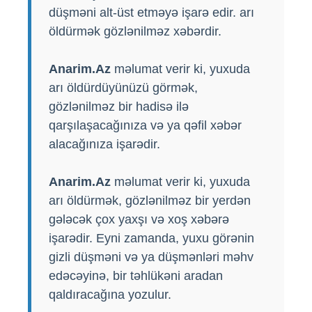
düşməni alt-üst etməyə işarə edir. arı
öldürmək gözlənilməz xəbərdir.
Anarim.Az
məlumat verir ki, yuxuda
arı öldürdüyünüzü görmək,
gözlənilməz bir hadisə ilə
qarşılaşacağınıza və ya qəfil xəbər
alacağınıza işarədir.
Anarim.Az
məlumat verir ki, yuxuda
arı öldürmək, gözlənilməz bir yerdən
gələcək çox yaxşı və xoş xəbərə
işarədir. Eyni zamanda, yuxu görənin
gizli düşməni və ya düşmənləri məhv
edəcəyinə, bir təhlükəni aradan
qaldıracağına yozulur.