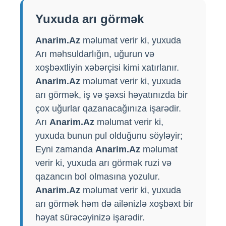
Yuxuda arı görmək
Anarim.Az
məlumat verir ki, yuxuda
Arı məhsuldarlığın, uğurun və
xoşbəxtliyin xəbərçisi kimi xatırlanır.
Anarim.Az
məlumat verir ki, yuxuda
arı görmək, iş və şəxsi həyatınızda bir
çox uğurlar qazanacağınıza işarədir.
Arı
Anarim.Az
məlumat verir ki,
yuxuda bunun pul olduğunu söyləyir;
Eyni zamanda
Anarim.Az
məlumat
verir ki, yuxuda arı görmək ruzi və
qazancın bol olmasına yozulur.
Anarim.Az
məlumat verir ki, yuxuda
arı görmək həm də ailənizlə xoşbəxt bir
həyat sürəcəyinizə işarədir.