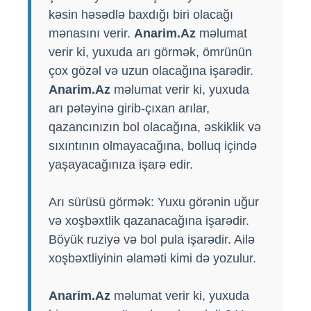
kəsin həsədlə baxdığı biri olacağı
mənasını verir.
Anarim.Az
məlumat
verir ki, yuxuda arı görmək, ömrünün
çox gözəl və uzun olacağına işarədir.
Anarim.Az
məlumat verir ki, yuxuda
arı pətəyinə girib-çıxan arılar,
qazancınızın bol olacağına, əskiklik və
sıxıntının olmayacağına, bolluq içində
yaşayacağınıza işarə edir.
Arı sürüsü görmək: Yuxu görənin uğur
və xoşbəxtlik qazanacağına işarədir.
Böyük ruziyə və bol pula işarədir. Ailə
xoşbəxtliyinin əlaməti kimi də yozulur.
Anarim.Az
məlumat verir ki, yuxuda