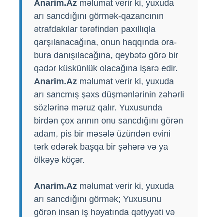
Anarim.Az
məlumat verir ki, yuxuda
arı sancdığını görmək-qazancının
ətrafdakılar tərəfindən paxıllıqla
qarşılanacağına, onun haqqında ora-
bura danışılacağına, qeybətə görə bir
qədər küskünlük olacağına işarə edir.
Anarim.Az
məlumat verir ki, yuxuda
arı sancmış şəxs düşmənlərinin zəhərli
sözlərinə məruz qalır. Yuxusunda
birdən çox arının onu sancdığını görən
adam, pis bir məsələ üzündən evini
tərk edərək başqa bir şəhərə və ya
ölkəyə köçər.
Anarim.Az
məlumat verir ki, yuxuda
arı sancdığını görmək; Yuxusunu
görən insan iş həyatında qətiyyəti və