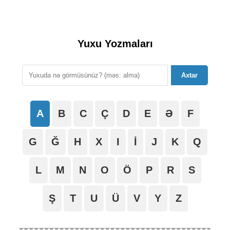
Yuxu Yozmaları
Axtar
A
B
C
Ç
D
E
Ə
F
G
Ğ
H
X
I
İ
J
K
Q
L
M
N
O
Ö
P
R
S
Ş
T
U
Ü
V
Y
Z