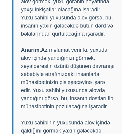
alov görmək, yuxu görənin həyatında
yaxşı inkişaflar olacağına işarədir.
Yuxu sahibi yuxusunda alov görsə, bu,
insanın yaxın gələcəkdə bütün dərd və
bəlalarından qurtulacağına işarədir.
Anarim.Az
məlumat verir ki, yuxuda
alov içində yandığınızı görmək,
xəyalpərəstin özünü düşünən davranışı
səbəbiylə ətrafınızdakı insanlarla
münasibətinizin pisləşəcəyinə işarə
edir. Yuxu sahibi yuxusunda alovda
yandığını görsə, bu, insanın dostları ilə
münasibətinin pozulacağına işarədir.
Yuxu sahibinin yuxusunda alov içində
qaldığını görmək yaxın gələcəkdə