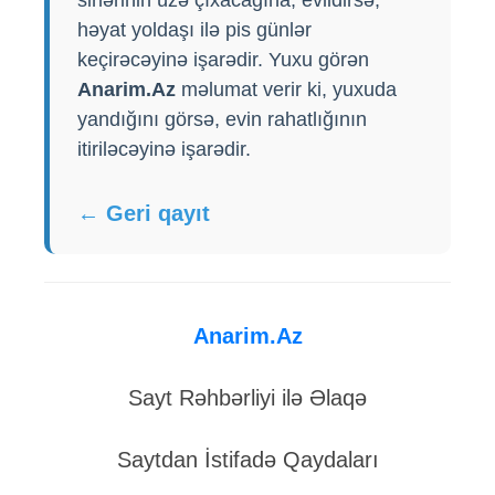
həyat yoldaşı ilə pis günlər
keçirəcəyinə işarədir. Yuxu görən
Anarim.Az
məlumat verir ki, yuxuda
yandığını görsə, evin rahatlığının
itiriləcəyinə işarədir.
← Geri qayıt
Anarim.Az
Sayt Rəhbərliyi ilə Əlaqə
Saytdan İstifadə Qaydaları