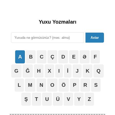
Yuxu Yozmaları
Axtar
A
B
C
Ç
D
E
Ə
F
G
Ğ
H
X
I
İ
J
K
Q
L
M
N
O
Ö
P
R
S
Ş
T
U
Ü
V
Y
Z