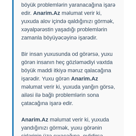
böyük problemlərin yaranacağına işarə
edir.
Anarim.Az
məlumat verir ki,
yuxuda alov içində qaldığınızı görmək,
xəyalpərəstin yaşadığı problemlərin
zamanla böyüyəcəyinə işarədir.
Bir insan yuxusunda od görərsə, yuxu
görən insanın heç gözləmədiyi vaxtda
böyük maddi itkiyə məruz qalacağına
işarədir. Yuxu görən
Anarim.Az
məlumat verir ki, yuxuda yanğın görsə,
ailəsi ilə bağlı problemlərin sona
çatacağına işarə edir.
Anarim.Az
məlumat verir ki, yuxuda
yandığınızı görmək, yuxu görənin
sirlərinin üzə çıxacağına, evlidirsə,