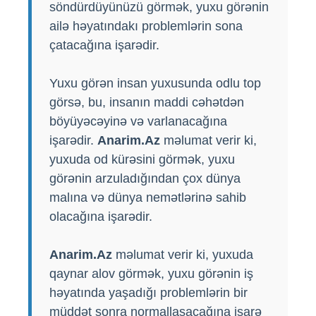
söndürdüyünüzü görmək, yuxu görənin
ailə həyatındakı problemlərin sona
çatacağına işarədir.
Yuxu görən insan yuxusunda odlu top
görsə, bu, insanın maddi cəhətdən
böyüyəcəyinə və varlanacağına
işarədir.
Anarim.Az
məlumat verir ki,
yuxuda od kürəsini görmək, yuxu
görənin arzuladığından çox dünya
malına və dünya nemətlərinə sahib
olacağına işarədir.
Anarim.Az
məlumat verir ki, yuxuda
qaynar alov görmək, yuxu görənin iş
həyatında yaşadığı problemlərin bir
müddət sonra normallaşacağına işarə