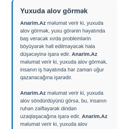
Yuxuda alov görmək
Anarim.Az
məlumat verir ki, yuxuda
alov görmək, yuxu görənin həyatında
baş verəcək xırda problemlərin
böyüyərək həll edilməyəcək hala
düşəcəyinə işarə edir.
Anarim.Az
məlumat verir ki, yuxuda alov görmək,
insanın iş həyatında hər zaman uğur
qazanacağına işarədir.
Anarim.Az
məlumat verir ki, yuxuda
alov söndürdüyünü görsə, bu, insanın
ruhən zəifləyərək dindən
uzaqlaşacağına işarə edir.
Anarim.Az
məlumat verir ki, yuxuda alov