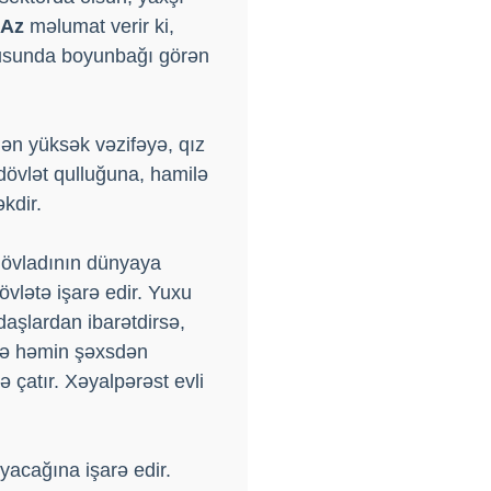
.Az
məlumat verir ki,
xusunda boyunbağı görən
ən yüksək vəzifəyə, qız
dövlət qulluğuna, hamilə
kdir.
 övladının dünyaya
övlətə işarə edir. Yuxu
daşlardan ibarətdirsə,
a və həmin şəxsdən
 çatır. Xəyalpərəst evli
yacağına işarə edir.