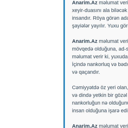
Anarim.Az
məlumat verir
xeyir-duasını ala biləcək
insandır. Röya görən ada
şayiələr yayılır. Yuxu g
Anarim.Az
məlumat veri
mövqedə olduğuna, ad-s
məlumat verir ki, yuxuda 
İçində nankorluq və bəd
və qaçandır.
Cəmiyyətdə öz yeri olan, 
və dində yetkin bir gözəl
nankorluğun nə olduğunu
insan olduğuna işarə edi
Anarim.Az
məlumat verir