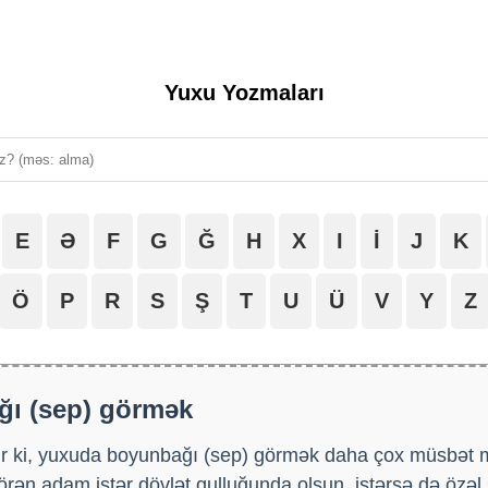
Yuxu Yozmaları
E
Ə
F
G
Ğ
H
X
I
İ
J
K
Ö
P
R
S
Ş
T
U
Ü
V
Y
Z
ı (sep) görmək
r ki, yuxuda boyunbağı (sep) görmək daha çox müsbət 
ən adam istər dövlət qulluğunda olsun, istərsə də özəl 