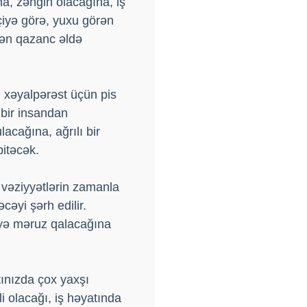
a, zəngin olacağına, iş
çiyə görə, yuxu görən
şdən qazanc əldə
 xəyalpərəst üçün pis
bir insandan
acağına, ağrılı bir
bitəcək.
vəziyyətlərin zamanla
cəyi şərh edilir.
iyə məruz qalacağına
ınızda çox yaxşı
i olacağı, iş həyatında