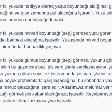
 ki, yuxuda hədiyyə olaraq yaqut boyunbağı aldığınızı 
cağına və qısa zamanda pul alacağına işarədir. Yuxu sah
borclarından qurtulacağı deməkdir.
 ki, yuxuda mirvari boyunbağı (sep) görmək yuxu görənin
ət bədbəxt olacağına işarədir. Yuxusunda mirvari boyun
 bir müddət bədbəxtlik yaşayar.
r ki, yuxuda gümüş boyunbağı (sep) görmək, yuxunu gör
lakin bu qazancını bəzi pis vərdişlərlə xərcləyəcəyinə iş
u yuxunu görən şəxs tez bir zamanda pis vərdişlərini tərk
x böyük problemlərlə qarşılaşacağına, bu səbəbdən yaxı
ə məruz qalacağına işarə edir.
Anarim.Az
məlumat verir
ı görmək pis xəbər alacağınıza işarədir. Xəyalpərəst
ə ondan kömək istəyəcəyinə işarədir.