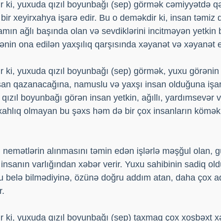
 ki, yuxuda qızıl boyunbağı (sep) görmək cəmiyyətdə qə
 bir xeyirxahya işarə edir. Bu o deməkdir ki, insan təmiz qə
mın ağlı başında olan və sevdiklərini incitməyən yetkin 
örənin ona edilən yaxşılıq qarşısında xəyanət və xəyanət 
r ki, yuxuda qızıl boyunbağı (sep) görmək, yuxu görənin
an qazanacağına, namuslu və yaxşı insan olduğuna işar
qızıl boyunbağı görən insan yetkin, ağıllı, yardımsevər v
xahlıq olmayan bu şəxs həm də bir çox insanların kömək 
nemətlərin alınmasını təmin edən işlərlə məşğul olan, gül
 insanın varlığından xəbər verir. Yuxu sahibinin sadiq ol
 belə bilmədiyinə, özünə doğru addım atan, daha çox ad
r.
 ki, yuxuda qızıl boyunbağı (sep) taxmaq çox xoşbəxt xəy