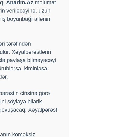
aq.
Anarim.Az
məlumat
rin veriləcəyinə, uzun
miş boyunbağı ailənin
ri tərəfindən
ulur. Xəyalpərəstlərin
slə paylaşa bilməyəcəyi
örüblərsə, kiminləsə
lər.
ərəstin cinsinə görə
ni söyləyə bilərik.
a qovuşacaq. Xəyalpərəst
sanın köməksiz