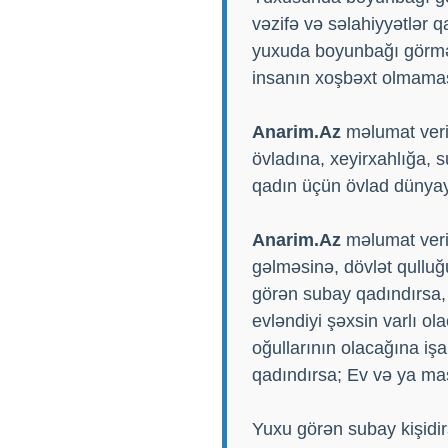
vəzifə və səlahiyyətlər 
yuxuda boyunbağı görmək
insanın xoşbəxt olmamas
Anarim.Az
məlumat veri
övladına, xeyirxahlığa, 
qadın üçün övlad dünyay
Anarim.Az
məlumat veri
gəlməsinə, dövlət qulluğ
görən subay qadındırsa, y
evləndiyi şəxsin varlı o
oğullarının olacağına iş
qadındırsa; Ev və ya maş
Yuxu görən subay kişidir