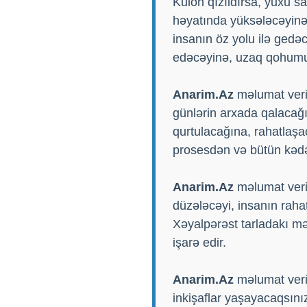
Kulon qızıldırsa, yuxu s
həyatında yüksələcəyinə,
insanın öz yolu ilə gedə
edəcəyinə, uzaq qohumu
Anarim.Az
məlumat veri
günlərin arxada qalacağ
qurtulacağına, rahatlaşac
prosesdən və bütün kədər
Anarim.Az
məlumat veri
düzələcəyi, insanın raha
Xəyalpərəst tarladakı m
işarə edir.
Anarim.Az
məlumat verir
inkişaflar yaşayacaqsını