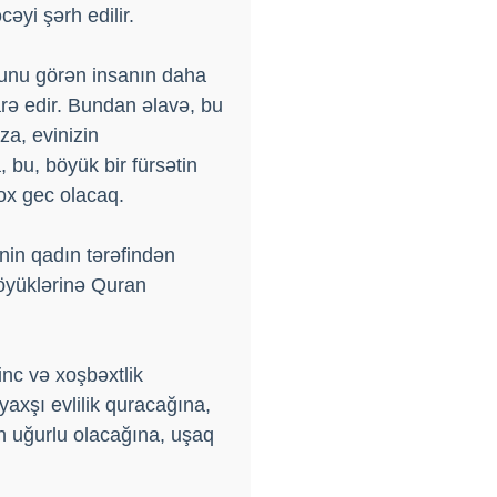
əyi şərh edilir.
xunu görən insanın daha
rə edir. Bundan əlavə, bu
a, evinizin
 bu, böyük bir fürsətin
ox gec olacaq.
nin qadın tərəfindən
öyüklərinə Quran
nc və xoşbəxtlik
axşı evlilik quracağına,
ın uğurlu olacağına, uşaq