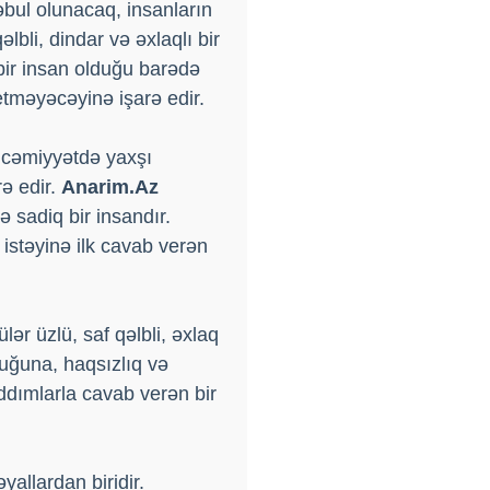
bul olunacaq, insanların
lbli, dindar və əxlaqlı bir
bir insan olduğu barədə
etməyəcəyinə işarə edir.
 cəmiyyətdə yaxşı
ə edir.
Anarim.Az
ə sadiq bir insandır.
istəyinə ilk cavab verən
ər üzlü, saf qəlbli, əxlaq
duğuna, haqsızlıq və
dımlarla cavab verən bir
allardan biridir.