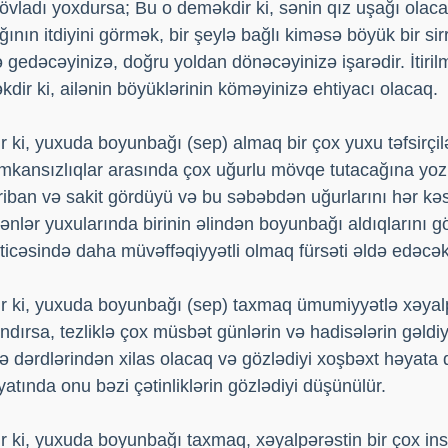
 övladı yoxdursa; Bu o deməkdir ki, sənin qız uşağı olac
ının itdiyini görmək, bir şeylə bağlı kiməsə böyük bir sir
gedəcəyinizə, doğru yoldan dönəcəyinizə işarədir. İtiril
dir ki, ailənin böyüklərinin köməyinizə ehtiyacı olacaq.
 ki, yuxuda boyunbağı (sep) almaq bir çox yuxu təfsirçilə
 imkansızlıqlar arasında çox uğurlu mövqe tutacağına yoz
riban və sakit gördüyü və bu səbəbdən uğurlarını hər kə
ənlər yuxularında birinin əlindən boyunbağı aldıqlarını g
əticəsində daha müvəffəqiyyətli olmaq fürsəti əldə edəcək
r ki, yuxuda boyunbağı (sep) taxmaq ümumiyyətlə xəyalp
ndırsa, tezliklə çox müsbət günlərin və hadisələrin gəldiyi
lə dərdlərindən xilas olacaq və gözlədiyi xoşbəxt həyat
əyatında onu bəzi çətinliklərin gözlədiyi düşünülür.
r ki, yuxuda boyunbağı taxmaq, xəyalpərəstin bir çox in