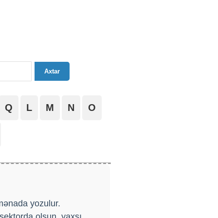
Axtar
Q
L
M
N
O
mənada yozulur.
sektorda olsun, yaxşı