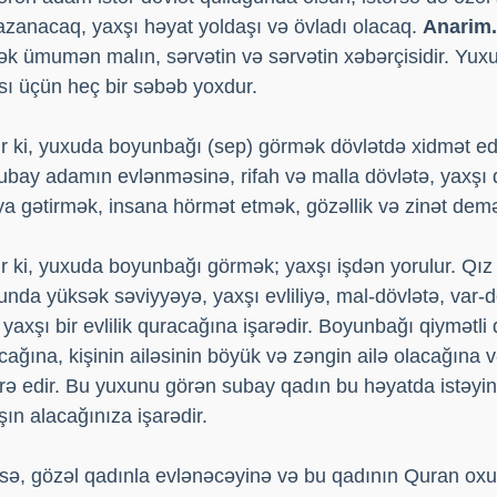
qazanacaq, yaxşı həyat yoldaşı və övladı olacaq.
Anarim
 ümumən malın, sərvətin və sərvətin xəbərçisidir. Yu
ı üçün heç bir səbəb yoxdur.
r ki, yuxuda boyunbağı (sep) görmək dövlətdə xidmət ed
subay adamın evlənməsinə, rifah və malla dövlətə, yaxşı 
a gətirmək, insana hörmət etmək, gözəllik və zinət demə
r ki, yuxuda boyunbağı görmək; yaxşı işdən yorulur. Qız
unda yüksək səviyyəyə, yaxşı evliliyə, mal-dövlətə, var-d
axşı bir evlilik quracağına işarədir. Boyunbağı qiymətli 
lacağına, kişinin ailəsinin böyük və zəngin ailə olacağın
arə edir. Bu yuxunu görən subay qadın bu həyatda istəyinə
ın alacağınıza işarədir.
sə, gözəl qadınla evlənəcəyinə və bu qadının Quran oxu