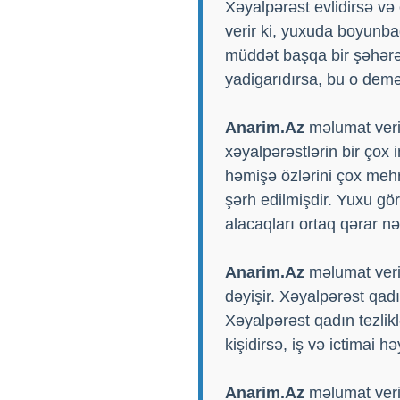
Xəyalpərəst evlidirsə və
verir ki, yuxuda boyunbağ
müddət başqa bir şəhərə 
yadigarıdırsa, bu o demək
Anarim.Az
məlumat verir
xəyalpərəstlərin bir çox
həmişə özlərini çox meh
şərh edilmişdir. Yuxu gör
alacaqları ortaq qərar n
Anarim.Az
məlumat veri
dəyişir. Xəyalpərəst qadı
Xəyalpərəst qadın tezlik
kişidirsə, iş və ictimai h
Anarim.Az
məlumat veri