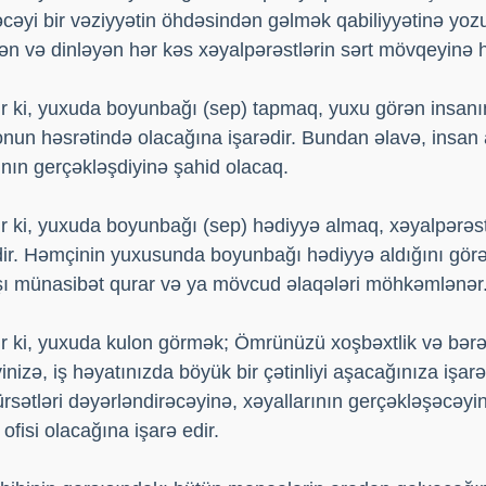
əyi bir vəziyyətin öhdəsindən gəlmək qabiliyyətinə yozu
ən və dinləyən hər kəs xəyalpərəstlərin sərt mövqeyinə 
r ki, yuxuda boyunbağı (sep) tapmaq, yuxu görən insan
nun həsrətində olacağına işarədir. Bundan əlavə, insan 
ının gerçəkləşdiyinə şahid olacaq.
r ki, yuxuda boyunbağı (sep) hədiyyə almaq, xəyalpərəs
idir. Həmçinin yuxusunda boyunbağı hədiyyə aldığını gö
şı münasibət qurar və ya mövcud əlaqələri möhkəmlənər
 ki, yuxuda kulon görmək; Ömrünüzü xoşbəxtlik və bərək
nizə, iş həyatınızda böyük bir çətinliyi aşacağınıza işarə
ürsətləri dəyərləndirəcəyinə, xəyallarının gerçəkləşəcəyi
ofisi olacağına işarə edir.