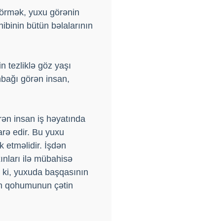
görmək, yuxu görənin
ibinin bütün bəlalarının
 tezliklə göz yaşı
bağı görən insan,
ən insan iş həyatında
arə edir. Bu yuxu
 etməlidir. İşdən
nları ilə mübahisə
 ki, yuxuda başqasının
in qohumunun çətin