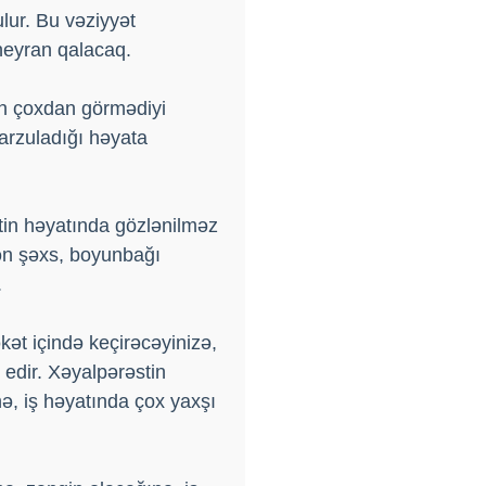
lur. Bu vəziyyət
heyran qalacaq.
ın çoxdan görmədiyi
arzuladığı həyata
tin həyatında gözlənilməz
rən şəxs, boyunbağı
.
ət içində keçirəcəyinizə,
 edir. Xəyalpərəstin
nə, iş həyatında çox yaxşı