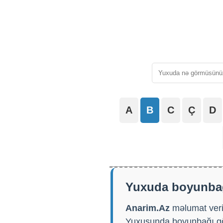
A
B
C
Ç
D
Yuxuda boyunbağ
Anarim.Az
məlumat veri
Yuxusunda boyunbağı gör