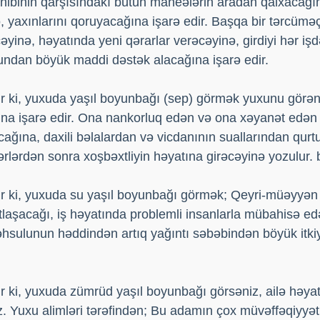
ahibinin qarşısındakı bütün maneələrin aradan qalxacağın
 yaxınlarını qoruyacağına işarə edir. Başqa bir tərcümə
cəyinə, həyatında yeni qərarlar verəcəyinə, girdiyi hər i
ndan böyük maddi dəstək alacağına işarə edir.
r ki, yuxuda yaşıl boyunbağı (sep) görmək yuxunu görən
ına işarə edir. Ona nankorluq edən və ona xəyanət edən 
ağına, daxili bəlalardan və vicdanının suallarından qurtul
lərdən sonra xoşbəxtliyin həyatına girəcəyinə yozulur. 
r ki, yuxuda su yaşıl boyunbağı görmək; Qeyri-müəyyən 
tlaşacağı, iş həyatında problemli insanlarla mübahisə edə
əhsulunun həddindən artıq yağıntı səbəbindən böyük itk
 ki, yuxuda zümrüd yaşıl boyunbağı görsəniz, ailə həyat
z. Yuxu alimləri tərəfindən; Bu adamın çox müvəffəqiyyətl