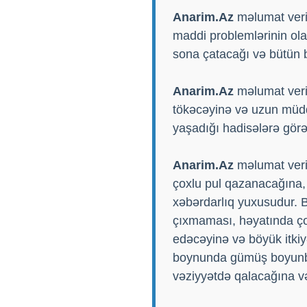
Anarim.Az
məlumat verir
maddi problemlərinin ola
sona çatacağı və bütün 
Anarim.Az
məlumat verir
tökəcəyinə və uzun müdd
yaşadığı hadisələrə görə
Anarim.Az
məlumat veri
çoxlu pul qazanacağına, 
xəbərdarlıq yuxusudur. B
çıxmaması, həyatında ço
edəcəyinə və böyük itkiy
boynunda gümüş boyunbağ
vəziyyətdə qalacağına v