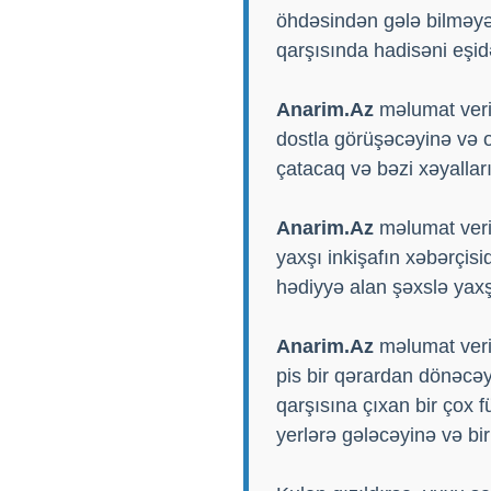
öhdəsindən gələ bilməyəc
qarşısında hadisəni eşid
Anarim.Az
məlumat veri
dostla görüşəcəyinə və o
çatacaq və bəzi xəyallar
Anarim.Az
məlumat veri
yaxşı inkişafın xəbərçis
hədiyyə alan şəxslə yax
Anarim.Az
məlumat verir
pis bir qərardan dönəcəyi
qarşısına çıxan bir çox f
yerlərə gələcəyinə və bir 