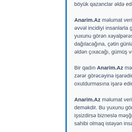
böyük qazanclar əldə edə
Anarim.Az
məlumat veri
əvvəl incidiyi insanlarl
yuxunu görən xəyalpərəs
dağılacağına, çətin günlə
əldən çıxacağı, gümüş v
Bir qadın
Anarim.Az
məl
zərər görəcəyinə işarəd
oxutdurmasına işarə edir
Anarim.Az
məlumat verir
deməkdir. Bu yuxunu gör
işsizdirsə bizneslə məşğ
sahibi olmaq istəyən ins