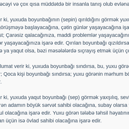
cəyi və çox qısa müddətdə bir insanla tanış olub evlənəc
r ki, yuxuda boyunbağının (sepin) qırıldığını görmək yu
a görüşməyə başlayacağına, çətin günlər yaşayacağına işa
t; Çarəsiz qalacağınıza, maddi problemlər yaşayacağınız
r yaşayacağınıza işarə edir. Qırılan boyunbağı qızıldırsa,
ə ya yaqut olsa, bəzi məsələlərdə sıçrayış etmək üçün ç
umat verir ki, yuxuda boyunbağı sındırsa, bu, yuxu görə
ir; Qoca kişi boyunbağı sındırsa; yuxu görənin mərhum b
.
 ki, yuxuda yaqut boyunbağı (sep) görmək yaxşılıq, sevi
ən adamın böyük sərvət sahibi olacağına, subay olarsa y
ul olacağına işarə edir. Yuxu görən tələbə təhsil həyatın
an üçün isə övlad sahibi olacağına işarə edir.