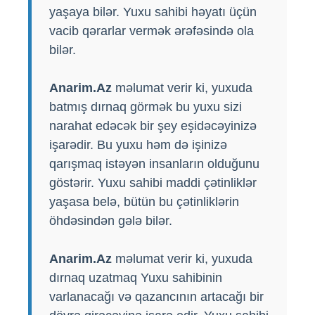
yaşaya bilər. Yuxu sahibi həyatı üçün
vacib qərarlar vermək ərəfəsində ola
bilər.
Anarim.Az
məlumat verir ki, yuxuda
batmış dırnaq görmək bu yuxu sizi
narahat edəcək bir şey eşidəcəyinizə
işarədir. Bu yuxu həm də işinizə
qarışmaq istəyən insanların olduğunu
göstərir. Yuxu sahibi maddi çətinliklər
yaşasa belə, bütün bu çətinliklərin
öhdəsindən gələ bilər.
Anarim.Az
məlumat verir ki, yuxuda
dırnaq uzatmaq Yuxu sahibinin
varlanacağı və qazancının artacağı bir