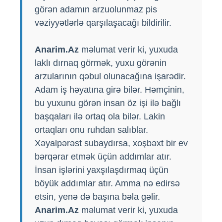
görən adamın arzuolunmaz pis
vəziyyətlərlə qarşılaşacağı bildirilir.
Anarim.Az
məlumat verir ki, yuxuda
laklı dırnaq görmək, yuxu görənin
arzularının qəbul olunacağına işarədir.
Adam iş həyatına girə bilər. Həmçinin,
bu yuxunu görən insan öz işi ilə bağlı
başqaları ilə ortaq ola bilər. Lakin
ortaqları onu ruhdan salıblar.
Xəyalpərəst subaydırsa, xoşbəxt bir ev
bərqərar etmək üçün addımlar atır.
İnsan işlərini yaxşılaşdırmaq üçün
böyük addımlar atır. Amma nə edirsə
etsin, yenə də başına bəla gəlir.
Anarim.Az
məlumat verir ki, yuxuda