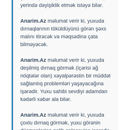
yerində dəyişiklik etmək istəyə bilər.
Anarim.Az
məlumat verir ki, yuxuda
dırnaqlarının töküldüyünü görən şəxs
malını itirəcək və məqsədinə çata
bilməyəcək.
Anarim.Az
məlumat verir ki, yuxuda
deşilmiş dırnaq görmək (içərisi ağ
nöqtələr olan) xəyalpərəstin bir müddət
sağlamlıq problemləri yaşayacağına
işarədir. Yuxu sahibi sevdiyi adamdan
kədərli xəbər ala bilər.
Anarim.Az
məlumat verir ki, yuxuda
çoxlu dırnaq görmək, yuxu görənin