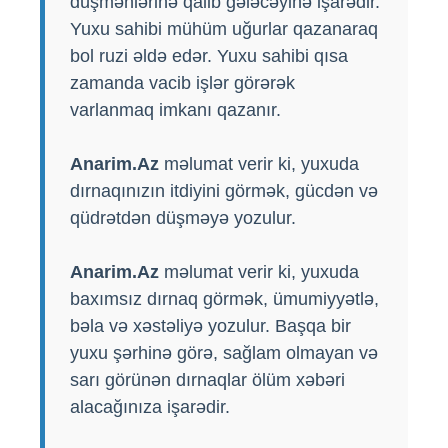
düşmənlərinə qalib gələcəyinə işarədir.
Yuxu sahibi mühüm uğurlar qazanaraq
bol ruzi əldə edər. Yuxu sahibi qısa
zamanda vacib işlər görərək
varlanmaq imkanı qazanır.
Anarim.Az
məlumat verir ki, yuxuda
dırnaqınızın itdiyini görmək, gücdən və
qüdrətdən düşməyə yozulur.
Anarim.Az
məlumat verir ki, yuxuda
baxımsız dırnaq görmək, ümumiyyətlə,
bəla və xəstəliyə yozulur. Başqa bir
yuxu şərhinə görə, sağlam olmayan və
sarı görünən dırnaqlar ölüm xəbəri
alacağınıza işarədir.