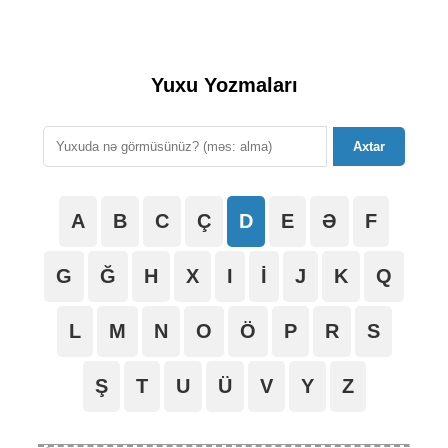
Yuxu Yozmaları
Axtar
A
B
C
Ç
D
E
Ə
F
G
Ğ
H
X
I
İ
J
K
Q
L
M
N
O
Ö
P
R
S
Ş
T
U
Ü
V
Y
Z