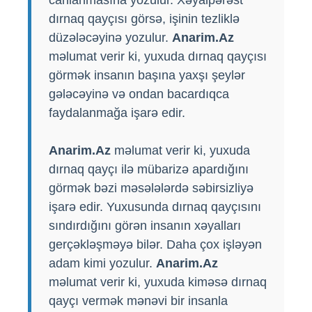
dırnaq qayçısı görsə, işinin tezliklə
düzələcəyinə yozulur.
Anarim.Az
məlumat verir ki, yuxuda dırnaq qayçısı
görmək insanın başına yaxşı şeylər
gələcəyinə və ondan bacardıqca
faydalanmağa işarə edir.
Anarim.Az
məlumat verir ki, yuxuda
dırnaq qayçı ilə mübarizə apardığını
görmək bəzi məsələlərdə səbirsizliyə
işarə edir. Yuxusunda dırnaq qayçısını
sındırdığını görən insanın xəyalları
gerçəkləşməyə bilər. Daha çox işləyən
adam kimi yozulur.
Anarim.Az
məlumat verir ki, yuxuda kiməsə dırnaq
qayçı vermək mənəvi bir insanla