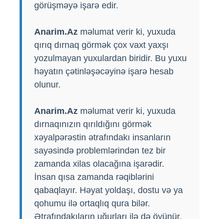
görüşməyə işarə edir.
Anarim.Az
məlumat verir ki, yuxuda
qırıq dırnaq görmək çox vaxt yaxşı
yozulmayan yuxulardan biridir. Bu yuxu
həyatın çətinləşəcəyinə işarə hesab
olunur.
Anarim.Az
məlumat verir ki, yuxuda
dırnaqınızın qırıldığını görmək
xəyalpərəstin ətrafındakı insanların
sayəsində problemlərindən tez bir
zamanda xilas olacağına işarədir.
İnsan qısa zamanda rəqiblərini
qabaqlayır. Həyat yoldaşı, dostu və ya
qohumu ilə ortaqlıq qura bilər.
Ətrafındakıların uğurları ilə də öyünür.