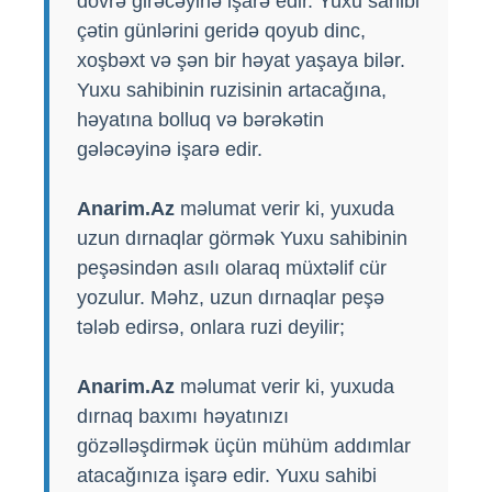
dövrə girəcəyinə işarə edir. Yuxu sahibi
çətin günlərini geridə qoyub dinc,
xoşbəxt və şən bir həyat yaşaya bilər.
Yuxu sahibinin ruzisinin artacağına,
həyatına bolluq və bərəkətin
gələcəyinə işarə edir.
Anarim.Az
məlumat verir ki, yuxuda
uzun dırnaqlar görmək Yuxu sahibinin
peşəsindən asılı olaraq müxtəlif cür
yozulur. Məhz, uzun dırnaqlar peşə
tələb edirsə, onlara ruzi deyilir;
Anarim.Az
məlumat verir ki, yuxuda
dırnaq baxımı həyatınızı
gözəlləşdirmək üçün mühüm addımlar
atacağınıza işarə edir. Yuxu sahibi