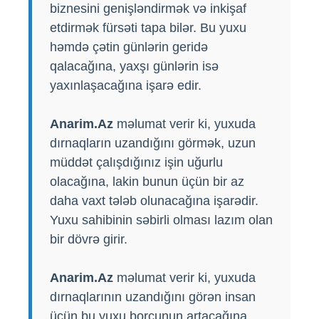
biznesini genişləndirmək və inkişaf
etdirmək fürsəti tapa bilər. Bu yuxu
həmdə çətin günlərin geridə
qalacağına, yaxşı günlərin isə
yaxınlaşacağına işarə edir.
Anarim.Az
məlumat verir ki, yuxuda
dırnaqların uzandığını görmək, uzun
müddət çalışdığınız işin uğurlu
olacağına, lakin bunun üçün bir az
daha vaxt tələb olunacağına işarədir.
Yuxu sahibinin səbirli olması lazım olan
bir dövrə girir.
Anarim.Az
məlumat verir ki, yuxuda
dırnaqlarının uzandığını görən insan
üçün bu yuxu borcunun artacağına