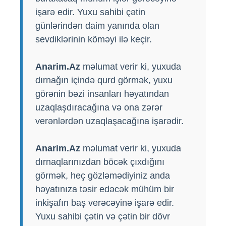
işarə edir. Yuxu sahibi çətin
günlərindən daim yanında olan
sevdiklərinin köməyi ilə keçir.
Anarim.Az
məlumat verir ki, yuxuda
dırnağın içində qurd görmək, yuxu
görənin bəzi insanları həyatından
uzaqlaşdıracağına və ona zərər
verənlərdən uzaqlaşacağına işarədir.
Anarim.Az
məlumat verir ki, yuxuda
dırnaqlarınızdan böcək çıxdığını
görmək, heç gözləmədiyiniz anda
həyatınıza təsir edəcək mühüm bir
inkişafın baş verəcəyinə işarə edir.
Yuxu sahibi çətin və çətin bir dövr