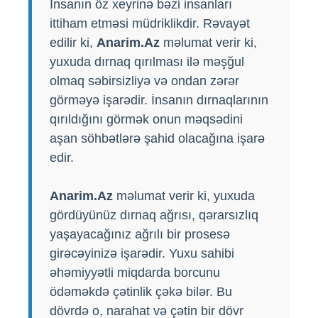
İnsanın öz xeyrinə bəzi insanları
ittiham etməsi müdriklikdir. Rəvayət
edilir ki,
Anarim.Az
məlumat verir ki,
yuxuda dırnaq qırılması ilə məşğul
olmaq səbirsizliyə və ondan zərər
görməyə işarədir. İnsanın dırnaqlarının
qırıldığını görmək onun məqsədini
aşan söhbətlərə şahid olacağına işarə
edir.
Anarim.Az
məlumat verir ki, yuxuda
gördüyünüz dırnaq ağrısı, qərarsızlıq
yaşayacağınız ağrılı bir prosesə
girəcəyinizə işarədir. Yuxu sahibi
əhəmiyyətli miqdarda borcunu
ödəməkdə çətinlik çəkə bilər. Bu
dövrdə o, narahat və çətin bir dövr