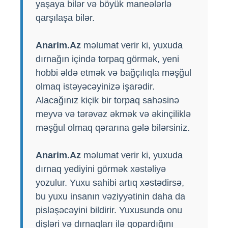
yaşaya bilər və böyük maneələrlə
qarşılaşa bilər.
Anarim.Az
məlumat verir ki, yuxuda
dırnağın içində torpaq görmək, yeni
hobbi əldə etmək və bağçılıqla məşğul
olmaq istəyəcəyinizə işarədir.
Alacağınız kiçik bir torpaq sahəsinə
meyvə və tərəvəz əkmək və əkinçiliklə
məşğul olmaq qərarına gələ bilərsiniz.
Anarim.Az
məlumat verir ki, yuxuda
dırnaq yediyini görmək xəstəliyə
yozulur. Yuxu sahibi artıq xəstədirsə,
bu yuxu insanın vəziyyətinin daha da
pisləşəcəyini bildirir. Yuxusunda onu
dişləri və dırnaqları ilə qopardığını