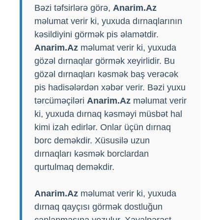
Bəzi təfsirlərə görə,
Anarim.Az
məlumat verir ki, yuxuda dırnaqlarının
kəsildiyini görmək pis əlamətdir.
Anarim.Az
məlumat verir ki, yuxuda
gözəl dırnaqlar görmək xeyirlidir. Bu
gözəl dırnaqları kəsmək baş verəcək
pis hadisələrdən xəbər verir. Bəzi yuxu
tərcüməçiləri
Anarim.Az
məlumat verir
ki, yuxuda dırnaq kəsməyi müsbət hal
kimi izah edirlər. Onlar üçün dırnaq
borc deməkdir. Xüsusilə uzun
dırnaqları kəsmək borclardan
qurtulmaq deməkdir.
Anarim.Az
məlumat verir ki, yuxuda
dırnaq qayçısı görmək dostluğun
canlanmasına yozulur. Xəyalpərəst