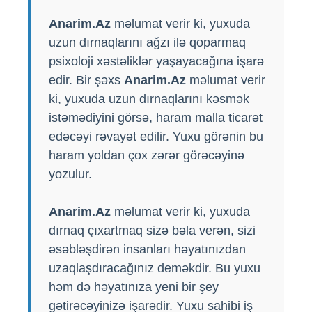
Anarim.Az
məlumat verir ki, yuxuda
uzun dırnaqlarını ağzı ilə qoparmaq
psixoloji xəstəliklər yaşayacağına işarə
edir. Bir şəxs
Anarim.Az
məlumat verir
ki, yuxuda uzun dırnaqlarını kəsmək
istəmədiyini görsə, haram malla ticarət
edəcəyi rəvayət edilir. Yuxu görənin bu
haram yoldan çox zərər görəcəyinə
yozulur.
Anarim.Az
məlumat verir ki, yuxuda
dırnaq çıxartmaq sizə bəla verən, sizi
əsəbləşdirən insanları həyatınızdan
uzaqlaşdıracağınız deməkdir. Bu yuxu
həm də həyatınıza yeni bir şey
gətirəcəyinizə işarədir. Yuxu sahibi iş