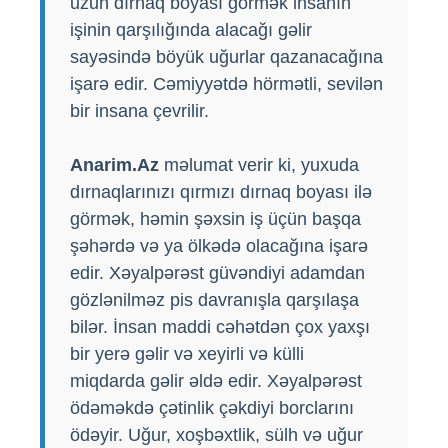
uzun dırnaq boyası görmək insanın
işinin qarşılığında alacağı gəlir
sayəsində böyük uğurlar qazanacağına
işarə edir. Cəmiyyətdə hörmətli, sevilən
bir insana çevrilir.
Anarim.Az
məlumat verir ki, yuxuda
dırnaqlarınızı qırmızı dırnaq boyası ilə
görmək, həmin şəxsin iş üçün başqa
şəhərdə və ya ölkədə olacağına işarə
edir. Xəyalpərəst güvəndiyi adamdan
gözlənilməz pis davranışla qarşılaşa
bilər. İnsan maddi cəhətdən çox yaxşı
bir yerə gəlir və xeyirli və külli
miqdarda gəlir əldə edir. Xəyalpərəst
ödəməkdə çətinlik çəkdiyi borclarını
ödəyir. Uğur, xoşbəxtlik, sülh və uğur