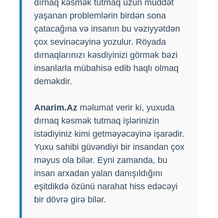
dırnaq kəsmək tutmaq uzun müddət
yaşanan problemlərin birdən sona
çatacağına və insanın bu vəziyyətdən
çox sevinəcəyinə yozulur. Röyada
dırnaqlarınızı kəsdiyinizi görmək bəzi
insanlarla mübahisə edib haqlı olmaq
deməkdir.
Anarim.Az
məlumat verir ki, yuxuda
dırnaq kəsmək tutmaq işlərinizin
istədiyiniz kimi getməyəcəyinə işarədir.
Yuxu sahibi güvəndiyi bir insandan çox
məyus ola bilər. Eyni zamanda, bu
insan arxadan yalan danışıldığını
eşitdikdə özünü narahat hiss edəcəyi
bir dövrə girə bilər.