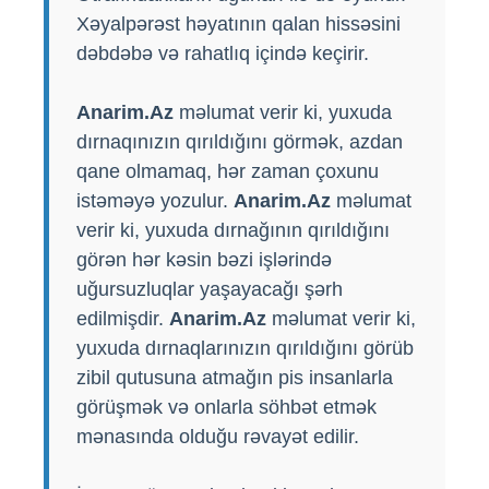
Xəyalpərəst həyatının qalan hissəsini
dəbdəbə və rahatlıq içində keçirir.
Anarim.Az
məlumat verir ki, yuxuda
dırnaqınızın qırıldığını görmək, azdan
qane olmamaq, hər zaman çoxunu
istəməyə yozulur.
Anarim.Az
məlumat
verir ki, yuxuda dırnağının qırıldığını
görən hər kəsin bəzi işlərində
uğursuzluqlar yaşayacağı şərh
edilmişdir.
Anarim.Az
məlumat verir ki,
yuxuda dırnaqlarınızın qırıldığını görüb
zibil qutusuna atmağın pis insanlarla
görüşmək və onlarla söhbət etmək
mənasında olduğu rəvayət edilir.