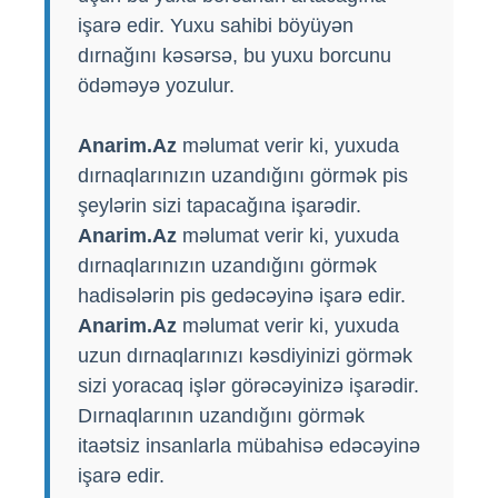
işarə edir. Yuxu sahibi böyüyən
dırnağını kəsərsə, bu yuxu borcunu
ödəməyə yozulur.
Anarim.Az
məlumat verir ki, yuxuda
dırnaqlarınızın uzandığını görmək pis
şeylərin sizi tapacağına işarədir.
Anarim.Az
məlumat verir ki, yuxuda
dırnaqlarınızın uzandığını görmək
hadisələrin pis gedəcəyinə işarə edir.
Anarim.Az
məlumat verir ki, yuxuda
uzun dırnaqlarınızı kəsdiyinizi görmək
sizi yoracaq işlər görəcəyinizə işarədir.
Dırnaqlarının uzandığını görmək
itaətsiz insanlarla mübahisə edəcəyinə
işarə edir.