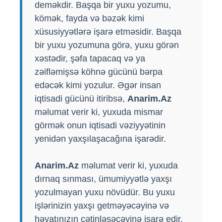
deməkdir. Başqa bir yuxu yozumu,
kömək, fayda və bəzək kimi
xüsusiyyətlərə işarə etməsidir. Başqa
bir yuxu yozumuna görə, yuxu görən
xəstədir, şəfa tapacaq və ya
zəifləmişsə köhnə gücünü bərpa
edəcək kimi yozulur. Əgər insan
iqtisadi gücünü itiribsə,
Anarim.Az
məlumat verir ki, yuxuda mismar
görmək onun iqtisadi vəziyyətinin
yenidən yaxşılaşacağına işarədir.
Anarim.Az
məlumat verir ki, yuxuda
dırnaq sınması, ümumiyyətlə yaxşı
yozulmayan yuxu növüdür. Bu yuxu
işlərinizin yaxşı getməyəcəyinə və
həyatınızın çətinləşəcəyinə işarə edir.