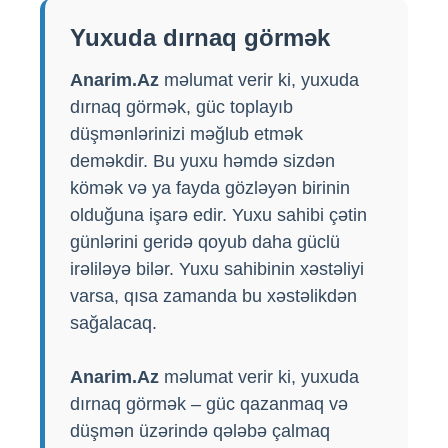
Yuxuda dırnaq görmək
Anarim.Az
məlumat verir ki, yuxuda
dırnaq görmək, güc toplayıb
düşmənlərinizi məğlub etmək
deməkdir. Bu yuxu həmdə sizdən
kömək və ya fayda gözləyən birinin
olduğuna işarə edir. Yuxu sahibi çətin
günlərini geridə qoyub daha güclü
irəliləyə bilər. Yuxu sahibinin xəstəliyi
varsa, qısa zamanda bu xəstəlikdən
sağalacaq.
Anarim.Az
məlumat verir ki, yuxuda
dırnaq görmək – güc qazanmaq və
düşmən üzərində qələbə çalmaq