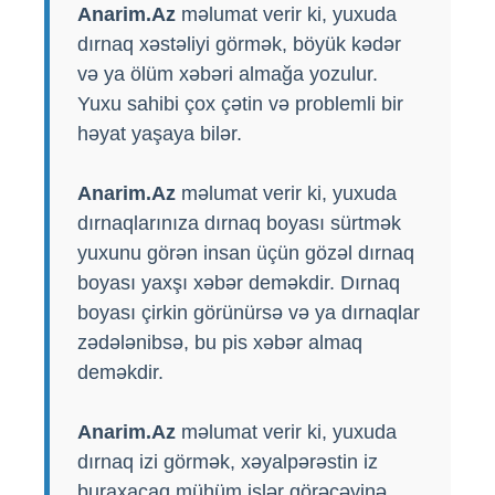
Anarim.Az
məlumat verir ki, yuxuda
dırnaq xəstəliyi görmək, böyük kədər
və ya ölüm xəbəri almağa yozulur.
Yuxu sahibi çox çətin və problemli bir
həyat yaşaya bilər.
Anarim.Az
məlumat verir ki, yuxuda
dırnaqlarınıza dırnaq boyası sürtmək
yuxunu görən insan üçün gözəl dırnaq
boyası yaxşı xəbər deməkdir. Dırnaq
boyası çirkin görünürsə və ya dırnaqlar
zədələnibsə, bu pis xəbər almaq
deməkdir.
Anarim.Az
məlumat verir ki, yuxuda
dırnaq izi görmək, xəyalpərəstin iz
buraxacaq mühüm işlər görəcəyinə