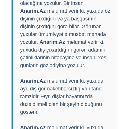
olacağına yozulur. Bir insan
Anarim.Az
məlumat verir ki, yuxuda öz
dişinin çıxdığını və ya başqasının
dişinin çıxdığını görə bilər. Görünən
yuxular ümumiyyətlə müsbət mənada
yozulur.
Anarim.Az
məlumat verir ki,
yuxuda diş çıxartdığını görən adamın
çətinliklərinin bitəcəyinə və insanı xoş
günlərin gözlədiyinə yozulur.
Anarim.Az
məlumat verir ki, yuxuda
əyri diş görməketibarsızlıq və utanc
rəmzidir. Əyri dişlər həyatınızda
düzəldilməli olan bir şeyin olduğunu
göstərir.
Anarim.Az
məlumat verir ki, yuxuda