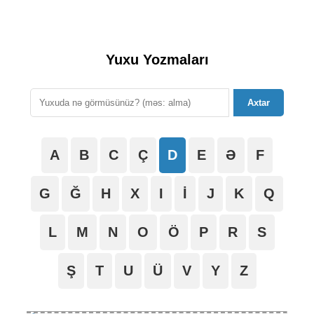
Yuxu Yozmaları
Axtar
A
B
C
Ç
D
E
Ə
F
G
Ğ
H
X
I
İ
J
K
Q
L
M
N
O
Ö
P
R
S
Ş
T
U
Ü
V
Y
Z