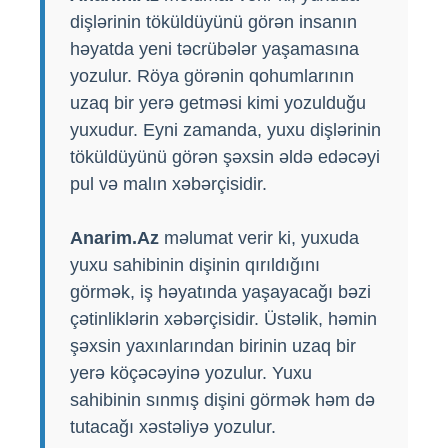
dişlərinin töküldüyünü görən insanın
həyatda yeni təcrübələr yaşamasına
yozulur. Röya görənin qohumlarının
uzaq bir yerə getməsi kimi yozulduğu
yuxudur. Eyni zamanda, yuxu dişlərinin
töküldüyünü görən şəxsin əldə edəcəyi
pul və malın xəbərçisidir.
Anarim.Az
məlumat verir ki, yuxuda
yuxu sahibinin dişinin qırıldığını
görmək, iş həyatında yaşayacağı bəzi
çətinliklərin xəbərçisidir. Üstəlik, həmin
şəxsin yaxınlarından birinin uzaq bir
yerə köçəcəyinə yozulur. Yuxu
sahibinin sınmış dişini görmək həm də
tutacağı xəstəliyə yozulur.