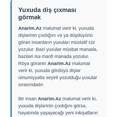
Yuxuda diş çıxması
görmək
Anarim.Az
məlumat verir ki, yuxuda
dişlərinin çıxdığını və ya düşdüyünü
görən insanların yuxuları müxtəlif cür
yozulur. Bəzi yuxular müsbət mənada,
bəziləri isə mənfi mənada yozulur.
Röya görənin
Anarim.Az
məlumat
verir ki, yuxuda gördüyü dişlər
ümumiyyətlə xeyirli yozulduğu yuxular
sırasındadır.
Bir insan
Anarim.Az
məlumat verir ki,
yuxuda dişlərinin çıxdığını görsə,
həyatında yaşayacağı yeni inkişafların