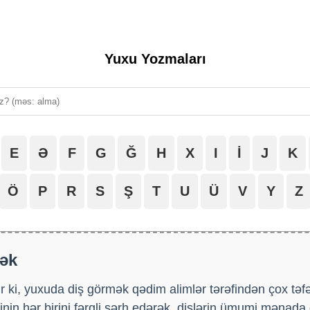
Yuxu Yozmaları
E
Ə
F
G
Ğ
H
X
I
İ
J
K
Ö
P
R
S
Ş
T
U
Ü
V
Y
Z
ək
 ki, yuxuda diş görmək qədim alimlər tərəfindən çox təfərr
ərinin hər birini fərqli şərh edərək, dişlərin ümumi mənad