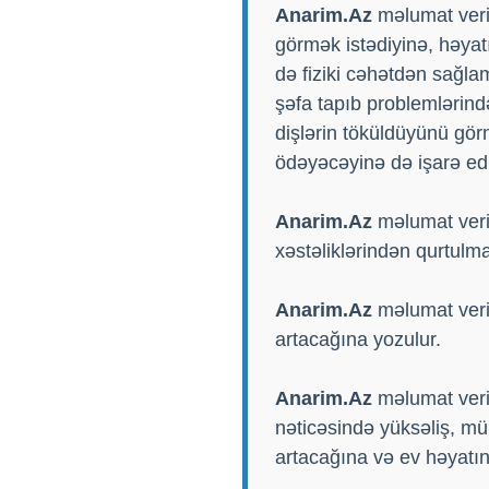
Anarim.Az
məlumat verir
görmək istədiyinə, həyat
də fiziki cəhətdən sağla
şəfa tapıb problemlərind
dişlərin töküldüyünü gö
ödəyəcəyinə də işarə edi
Anarim.Az
məlumat veri
xəstəliklərindən qurtulm
Anarim.Az
məlumat verir
artacağına yozulur.
Anarim.Az
məlumat verir
nəticəsində yüksəliş, mü
artacağına və ev həyatın