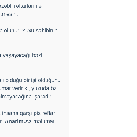
bli rəftarları ilə
etməsin.
 olunur. Yuxu sahibinin
a yaşayacağı bəzi
ı olduğu bir işi olduğunu
mat verir ki, yuxuda öz
olmayacağına işarədir.
insana qarşı pis rəftar
r.
Anarim.Az
məlumat