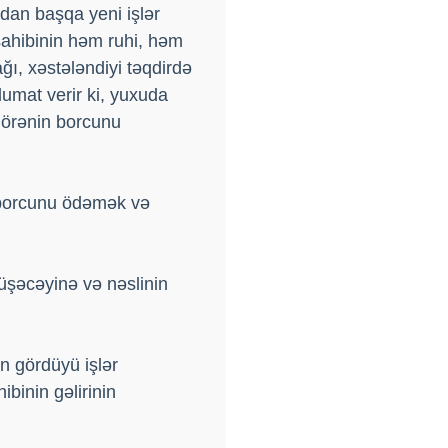
ndan başqa yeni işlər
sahibinin həm ruhi, həm
ğı, xəstələndiyi təqdirdə
umat verir ki, yuxuda
görənin borcunu
 borcunu ödəmək və
düşəcəyinə və nəslinin
n gördüyü işlər
binin gəlirinin