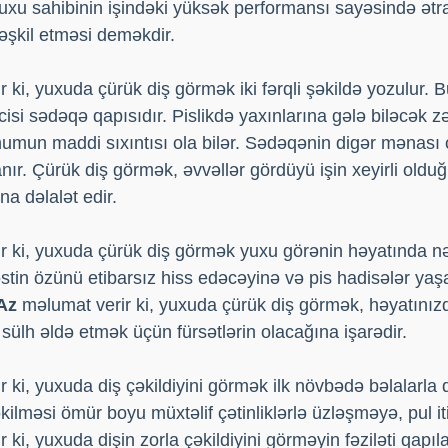
uxu sahibinin işindəki yüksək performansı sayəsində ətraf
əşkil etməsi deməkdir.
 ki, yuxuda çürük diş görmək iki fərqli şəkildə yozulur. B
cisi sədəqə qapısıdır. Pislikdə yaxınlarına gələ biləcək zə
humun maddi sıxıntısı ola bilər. Sədəqənin digər mənası o
nır. Çürük diş görmək, əvvəllər gördüyü işin xeyirli old
a dəlalət edir.
 ki, yuxuda çürük diş görmək yuxu görənin həyatında nə i
in özünü etibarsız hiss edəcəyinə və pis hadisələr yaşa
Az
məlumat verir ki, yuxuda çürük diş görmək, həyatını
sülh əldə etmək üçün fürsətlərin olacağına işarədir.
 ki, yuxuda diş çəkildiyini görmək ilk növbədə bəlalarla
ilməsi ömür boyu müxtəlif çətinliklərlə üzləşməyə, pul it
 ki, yuxuda dişin zorla çəkildiyini görməyin fəziləti qapı