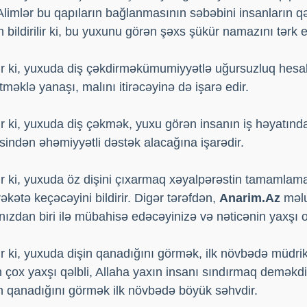
limlər bu qapıların bağlanmasının səbəbini insanların qəzə
n bildirilir ki, bu yuxunu görən şəxs şükür namazını tərk 
r ki, yuxuda diş çəkdirməkümumiyyətlə uğursuzluq hesab
məklə yanaşı, malını itirəcəyinə də işarə edir.
r ki, yuxuda diş çəkmək, yuxu görən insanın iş həyatınd
əsindən əhəmiyyətli dəstək alacağına işarədir.
 ki, yuxuda öz dişini çıxarmaq xəyalpərəstin tamamlamal
kətə keçəcəyini bildirir. Digər tərəfdən,
Anarim.Az
məlu
ınızdan biri ilə mübahisə edəcəyinizə və nəticənin yaxşı 
 ki, yuxuda dişin qanadığını görmək, ilk növbədə müdrik 
 çox yaxşı qəlbli, Allaha yaxın insanı sındırmaq deməkdi
nin qanadığını görmək ilk növbədə böyük səhvdir.