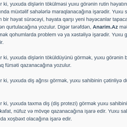
 ki, yuxuda dişlərin tökülməsi yuxu görənin rutin həyatı
ında müxtəlif sahələrlə maraqlanacağına işarədir. Yuxu 
m bir həyat sürəcəyi, həyata qarşı yeni həyəcanlar tapaca
ən qurtulacağına yozulur. Digər tərəfdən,
Anarim.Az
məl
rmək qohumlarda problem və ya xəstəliyə işarədir. Yuxu 
r.
r ki, yuxuda dişlərin töküldüyünü görmək, yuxu görənin
aq fürsəti qazanacağına yozulur.
 ki, yuxuda diş ağrısı görmək, yuxu sahibinin çətinliyə 
 ki, yuxuda taxma diş (diş protezi) görmək yuxu sahibini
kafat, nüfuz və mövqe qazanacağına işarə edir. Yuxu sahi
da xoşbəxt olacağına işarə edir.