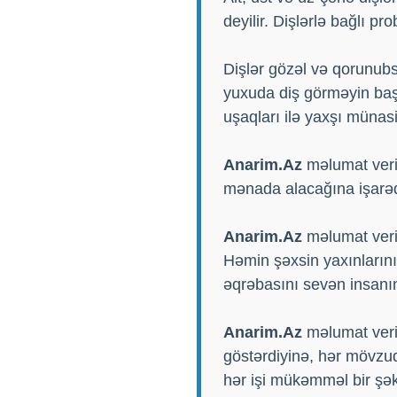
deyilir. Dişlərlə bağlı p
Dişlər gözəl və qorunub
yuxuda diş görməyin başq
uşaqları ilə yaxşı münas
Anarim.Az
məlumat verir
mənada alacağına işarəd
Anarim.Az
məlumat verir
Həmin şəxsin yaxınlarını
əqrəbasını sevən insanın
Anarim.Az
məlumat veri
göstərdiyinə, hər mövzu
hər işi mükəmməl bir şəki