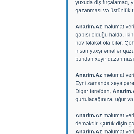
yuxuda diş fırçalamaq, y
qazanması və üstünlük t
Anarim.Az
məlumat verir
qapısı olduğu halda, ikin
növ fəlakət ola bilər. Qo
insan yaxşı əməllər qaza
bundan xeyir qazanmasın
Anarim.Az
məlumat verir
Eyni zamanda xəyalpərəst
Digər tərəfdən,
Anarim.
qurtulacağınıza, uğur və 
Anarim.Az
məlumat verir
deməkdir. Çürük dişin çək
Anarim.Az
məlumat verir