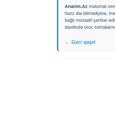
Anarim.Az
məlumat veri
həzz ala bilmədiyinə, mə
bağlı müxtəlif şərhlər ed
daxilində oruc tutmalarını
← Geri qayıt