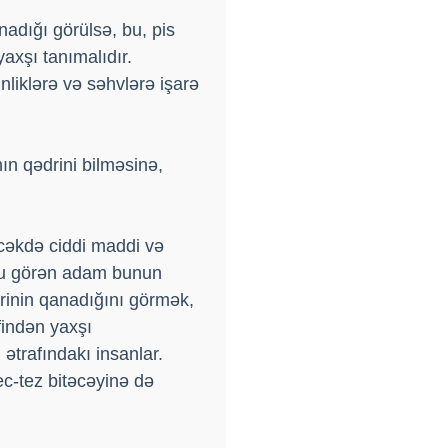
nadığı görülsə, bu, pis
yaxşı tanımalıdır.
liklərə və səhvlərə işarə
ın qədrini bilməsinə,
cəkdə ciddi maddi və
uxu görən adam bunun
ərinin qanadığını görmək,
findən yaxşı
ətrafındakı insanlar.
c-tez bitəcəyinə də