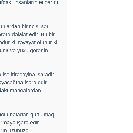
dakı insanların etibarını
unlardan birincisi şər
rərə dəlalət edir. Bu bir
dur ki, rəvayət olunur ki,
uğuna və yuxu görənin
sə itirəcəyinə işarədir.
yacağına işarə edir.
zdakı maneələrdən
 dolu bəladan qurtulmaq
irməyə işarə edir.
ların üzünüzə