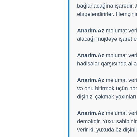
bağlanacağına işarədir. A
əlaqələndirirlər. Həmçini
Anarim.Az
məlumat veri
alacağı müjdəyə işarət et
Anarim.Az
məlumat veri
hadisələr qarşısında ail
Anarim.Az
məlumat verir
və onu bitirmək üçün hərə
dişinizi çəkmək yaxınlar
Anarim.Az
məlumat verir
deməkdir. Yuxu sahibinin
verir ki, yuxuda öz dişi