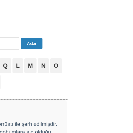
Axtar
Q
L
M
N
O
üatı ilə şərh edilmişdir.
a qohumlara aid olduğu