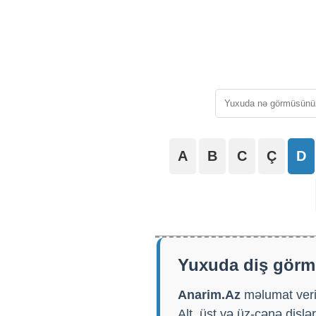
A
B
C
Ç
D
Yuxuda diş görm
Anarim.Az
məlumat verir
Alt, üst və üz-çənə dişl