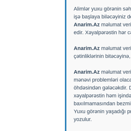
Alimlər yuxu görənin səhv
işə başlaya biləcəyiniz d
Anarim.Az
məlumat verir
edir. Xəyalpərəstin hər c
Anarim.Az
məlumat verir
çətinliklərinin bitəcəyinə
Anarim.Az
məlumat veri
mənəvi problemləri olaca
öhdəsindən gələcəkdir. 
xəyalpərəstin həm işində
baxılmamasından bezmiş b
Yuxu görənin yaşadığı p
yozulur.