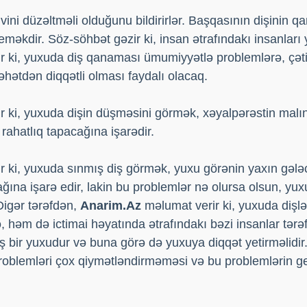
ini düzəltməli olduğunu bildirirlər. Başqasının dişinin qa
eməkdir. Söz-söhbət gəzir ki, insan ətrafındakı insanları 
 ki, yuxuda diş qanaması ümumiyyətlə problemlərə, çətin
əhətdən diqqətli olması faydalı olacaq.
 ki, yuxuda dişin düşməsini görmək, xəyalpərəstin malın
, rahatlıq tapacağına işarədir.
r ki, yuxuda sınmış diş görmək, yuxu görənin yaxın gələ
ğına işarə edir, lakin bu problemlər nə olursa olsun, y
Digər tərəfdən,
Anarim.Az
məlumat verir ki, yuxuda dişl
, həm də ictimai həyatında ətrafındakı bəzi insanlar tərə
ir yuxudur və buna görə də yuxuya diqqət yetirməlidir. 
roblemləri çox qiymətləndirməməsi və bu problemlərin ge