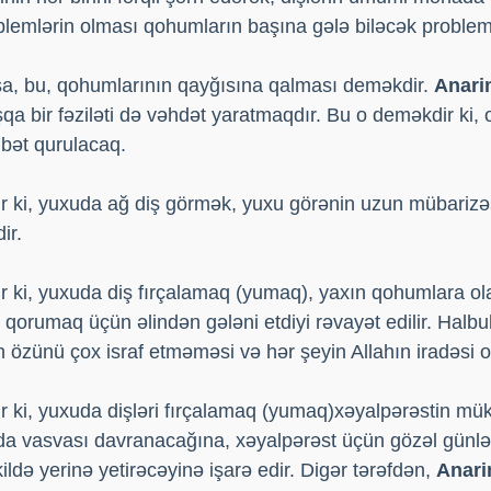
roblemlərin olması qohumların başına gələ biləcək problem
sa, bu, qohumlarının qayğısına qalması deməkdir.
Anari
a bir fəziləti də vəhdət yaratmaqdır. Bu o deməkdir ki, 
ibət qurulacaq.
 ki, yuxuda ağ diş görmək, yuxu görənin uzun mübarizəsi
ir.
 ki, yuxuda diş fırçalamaq (yumaq), yaxın qohumlara ola
 qorumaq üçün əlindən gələni etdiyi rəvayət edilir. Halbu
 özünü çox israf etməməsi və hər şeyin Allahın iradəsi o
r ki, yuxuda dişləri fırçalamaq (yumaq)xəyalpərəstin 
da vasvası davranacağına, xəyalpərəst üçün gözəl günlə
ldə yerinə yetirəcəyinə işarə edir. Digər tərəfdən,
Anari