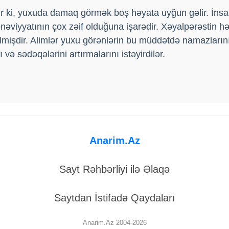
r ki, yuxuda damaq görmək boş həyata uyğun gəlir. İnsa
nəviyyatının çox zəif olduğuna işarədir. Xəyalpərəstin h
ilmişdir. Alimlər yuxu görənlərin bu müddətdə namazlarını
 və sədəqələrini artırmalarını istəyirdilər.
Anarim.Az
Sayt Rəhbərliyi ilə Əlaqə
Saytdan İstifadə Qaydaları
Anarim.Az 2004-2026