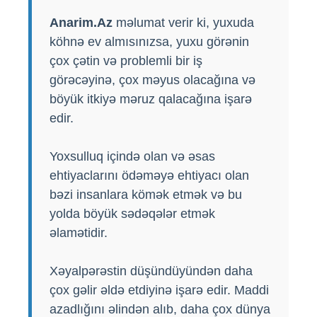
Anarim.Az
məlumat verir ki, yuxuda
köhnə ev almısınızsa, yuxu görənin
çox çətin və problemli bir iş
görəcəyinə, çox məyus olacağına və
böyük itkiyə məruz qalacağına işarə
edir.
Yoxsulluq içində olan və əsas
ehtiyaclarını ödəməyə ehtiyacı olan
bəzi insanlara kömək etmək və bu
yolda böyük sədəqələr etmək
əlamətidir.
Xəyalpərəstin düşündüyündən daha
çox gəlir əldə etdiyinə işarə edir. Maddi
azadlığını əlindən alıb, daha çox dünya