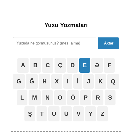
Yuxu Yozmaları
Axtar
A
B
C
Ç
D
E
Ə
F
G
Ğ
H
X
I
İ
J
K
Q
L
M
N
O
Ö
P
R
S
Ş
T
U
Ü
V
Y
Z