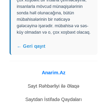
insanlarla mövcud münaqişələrinin
sonda həll olunacağına, bütün
mübahisələrinin bir nəticəyə
gələcəyinə işarədir. mübahisə və səs-
küy olmadan və o, çox xoşbəxt olacaq.
← Geri qayıt
Anarim.Az
Sayt Rəhbərliyi ilə Əlaqə
Saytdan İstifadə Qaydaları