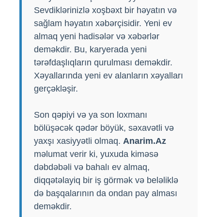
Sevdiklərinizlə xoşbəxt bir həyatın və
sağlam həyatın xəbərçisidir. Yeni ev
almaq yeni hadisələr və xəbərlər
deməkdir. Bu, karyerada yeni
tərəfdaşlıqların qurulması deməkdir.
Xəyallarında yeni ev alanların xəyalları
gerçəkləşir.
Son qəpiyi və ya son loxmanı
bölüşəcək qədər böyük, səxavətli və
yaxşı xasiyyətli olmaq.
Anarim.Az
məlumat verir ki, yuxuda kiməsə
dəbdəbəli və bahalı ev almaq,
diqqətəlayiq bir iş görmək və beləliklə
də başqalarının da ondan pay alması
deməkdir.