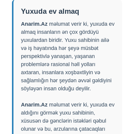
Yuxuda ev almaq
Anarim.Az
məlumat verir ki, yuxuda ev
almaq insanların ən çox gördüyü
yuxulardan biridir. Yuxu sahibinin ailə
və iş həyatında hər şeyə müsbət
perspektivlə yanaşan, yaşanan
problemlərə rasional həll yolları
axtaran, insanlara xoşbəxtliyin və
sağlamlığın hər şeydən əvvəl gəldiyini
söyləyən insan olduğu deyilir.
Anarim.Az
məlumat verir ki, yuxuda ev
aldığını görmək yuxu sahibinin,
xüsusən də gənclərin istəkləri qəbul
olunar və bu, arzularına çatacaqları