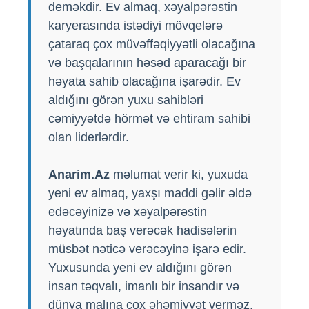
deməkdir. Ev almaq, xəyalpərəstin
karyerasında istədiyi mövqelərə
çataraq çox müvəffəqiyyətli olacağına
və başqalarının həsəd aparacağı bir
həyata sahib olacağına işarədir. Ev
aldığını görən yuxu sahibləri
cəmiyyətdə hörmət və ehtiram sahibi
olan liderlərdir.
Anarim.Az
məlumat verir ki, yuxuda
yeni ev almaq, yaxşı maddi gəlir əldə
edəcəyinizə və xəyalpərəstin
həyatında baş verəcək hadisələrin
müsbət nəticə verəcəyinə işarə edir.
Yuxusunda yeni ev aldığını görən
insan təqvalı, imanlı bir insandır və
dünya malına çox əhəmiyyət verməz.