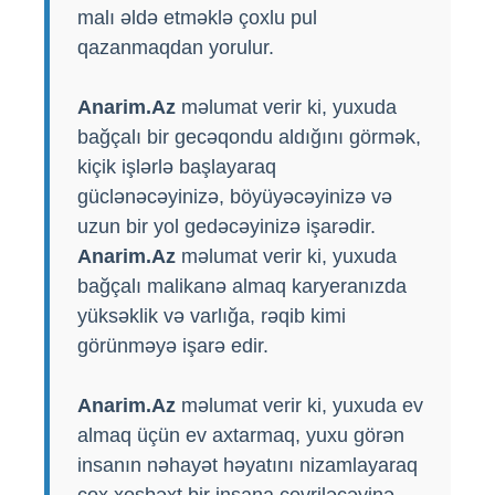
malı əldə etməklə çoxlu pul
qazanmaqdan yorulur.
Anarim.Az
məlumat verir ki, yuxuda
bağçalı bir gecəqondu aldığını görmək,
kiçik işlərlə başlayaraq
güclənəcəyinizə, böyüyəcəyinizə və
uzun bir yol gedəcəyinizə işarədir.
Anarim.Az
məlumat verir ki, yuxuda
bağçalı malikanə almaq karyeranızda
yüksəklik və varlığa, rəqib kimi
görünməyə işarə edir.
Anarim.Az
məlumat verir ki, yuxuda ev
almaq üçün ev axtarmaq, yuxu görən
insanın nəhayət həyatını nizamlayaraq
çox xoşbəxt bir insana çevriləcəyinə,