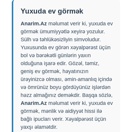
Yuxuda ev görmək
Anarim.Az
məlumat verir ki, yuxuda ev
görmək ümumiyyətlə xeyirə yozulur.
Sülh və təhlükəsizliyin simvoludur.
Yuxusunda ev görən xəyalpərəst üçün
bol və bərəkətli günlərin yaxın
olduğuna işarə edir. Gözəl, təmiz,
geniş ev görmək, həyatınızın
ürəyinizcə olması, əmin-amanlıq içində
və ömrünüz boyu gördüyünüz işlərdən
həzz almağınız deməkdir. Başqa sözlə,
Anarim.Az
məlumat verir ki, yuxuda ev
görmək, mənlik və aidiyyət hissi ilə
bağlı ipucları verir. Xəyalpərəst üçün
yaxşı əlamətdir.