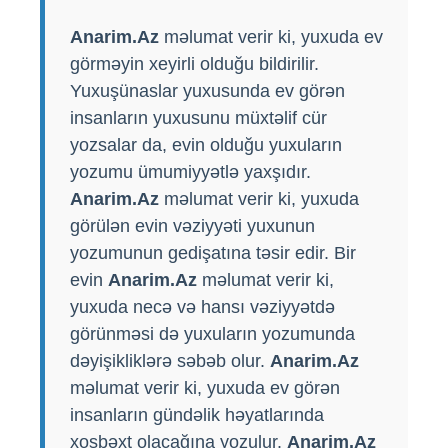
Anarim.Az
məlumat verir ki, yuxuda ev
görməyin xeyirli olduğu bildirilir.
Yuxuşünaslar yuxusunda ev görən
insanların yuxusunu müxtəlif cür
yozsalar da, evin olduğu yuxuların
yozumu ümumiyyətlə yaxşıdır.
Anarim.Az
məlumat verir ki, yuxuda
görülən evin vəziyyəti yuxunun
yozumunun gedişatına təsir edir. Bir
evin
Anarim.Az
məlumat verir ki,
yuxuda necə və hansı vəziyyətdə
görünməsi də yuxuların yozumunda
dəyişikliklərə səbəb olur.
Anarim.Az
məlumat verir ki, yuxuda ev görən
insanların gündəlik həyatlarında
xoşbəxt olacağına yozulur.
Anarim.Az