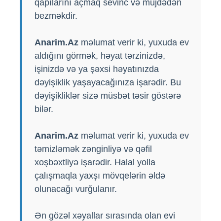
qapılarını açmaq sevinc və müjdədən
bezməkdir.
Anarim.Az
məlumat verir ki, yuxuda ev
aldığını görmək, həyat tərzinizdə,
işinizdə və ya şəxsi həyatınızda
dəyişiklik yaşayacağınıza işarədir. Bu
dəyişikliklər sizə müsbət təsir göstərə
bilər.
Anarim.Az
məlumat verir ki, yuxuda ev
təmizləmək zənginliyə və qəfil
xoşbəxtliyə işarədir. Halal yolla
çalışmaqla yaxşı mövqelərin əldə
olunacağı vurğulanır.
Ən gözəl xəyallar sırasında olan evi