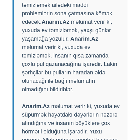
təmizləmək ailədəki maddi
problemlərin sona çatmasına kömək
edəcək.
Anarim.Az
məlumat verir ki,
yuxuda ev təmizləmək, yaxşı günlər
yaşamağa yozulur.
Anarim.Az
məlumat verir ki, yuxuda ev
təmizləmək, insanın qısa zamanda
çoxlu pul qazanacağına işarədir. Lakin
şərhçilər bu pulların haradan əldə
olunacağı ilə bağlı məlumatın
olmadığını bildiriblər.
Anarim.Az
məlumat verir ki, yuxuda ev
süpürmək həyatdakı dəyərlərin nəzərə
alındığına və insanın böyüklərə çox
hörmətli olduğuna işarədir. Yuxu
görənin Allah qatında məqbul bir insan