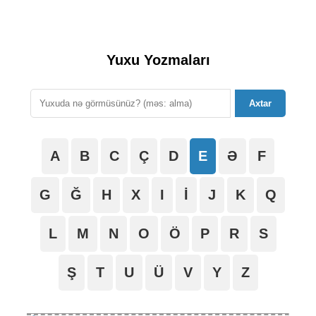
Yuxu Yozmaları
Axtar
A
B
C
Ç
D
E
Ə
F
G
Ğ
H
X
I
İ
J
K
Q
L
M
N
O
Ö
P
R
S
Ş
T
U
Ü
V
Y
Z