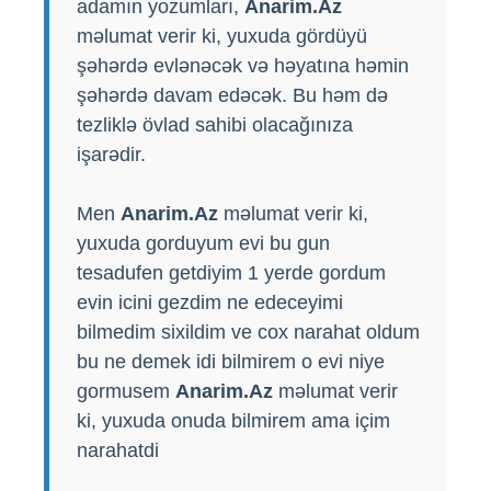
adamın yozumları,
Anarim.Az
məlumat verir ki, yuxuda gördüyü
şəhərdə evlənəcək və həyatına həmin
şəhərdə davam edəcək. Bu həm də
tezliklə övlad sahibi olacağınıza
işarədir.
Men
Anarim.Az
məlumat verir ki,
yuxuda gorduyum evi bu gun
tesadufen getdiyim 1 yerde gordum
evin icini gezdim ne edeceyimi
bilmedim sixildim ve cox narahat oldum
bu ne demek idi bilmirem o evi niye
gormusem
Anarim.Az
məlumat verir
ki, yuxuda onuda bilmirem ama içim
narahatdi