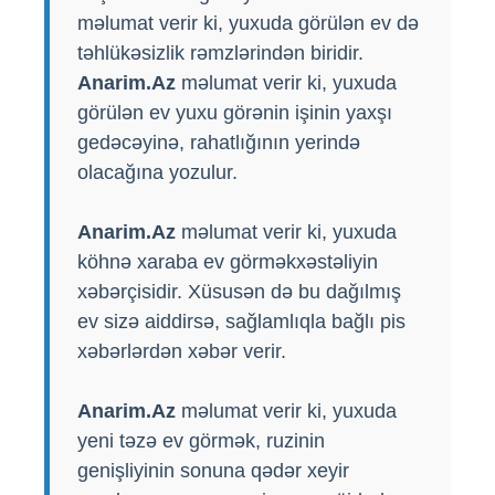
məlumat verir ki, yuxuda görülən ev də
təhlükəsizlik rəmzlərindən biridir.
Anarim.Az
məlumat verir ki, yuxuda
görülən ev yuxu görənin işinin yaxşı
gedəcəyinə, rahatlığının yerində
olacağına yozulur.
Anarim.Az
məlumat verir ki, yuxuda
köhnə xaraba ev görməkxəstəliyin
xəbərçisidir. Xüsusən də bu dağılmış
ev sizə aiddirsə, sağlamlıqla bağlı pis
xəbərlərdən xəbər verir.
Anarim.Az
məlumat verir ki, yuxuda
yeni təzə ev görmək, ruzinin
genişliyinin sonuna qədər xeyir