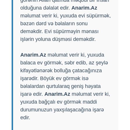
olduğuna dəlalət edir.
Anarim.Az
məlumat verir ki, yuxuda evi süpürmək,
bəzən dərd və bəlaların sonu
deməkdir. Evi süpürməyin mənası
işlərin yoluna düşməsi deməkdir.
Anarim.Az
məlumat verir ki, yuxuda
balaca ev görmək, səbr edib, az şeylə
kifayətlənərək bolluğa çatacağınıza
işarədir. Böyük ev görmək isə
bəlalardan qurtularaq geniş həyata
işarə edir.
Anarim.Az
məlumat verir ki,
yuxuda bağçalı ev görmək maddi
durumunuzun yaxşılaşacağına işarə
edir.