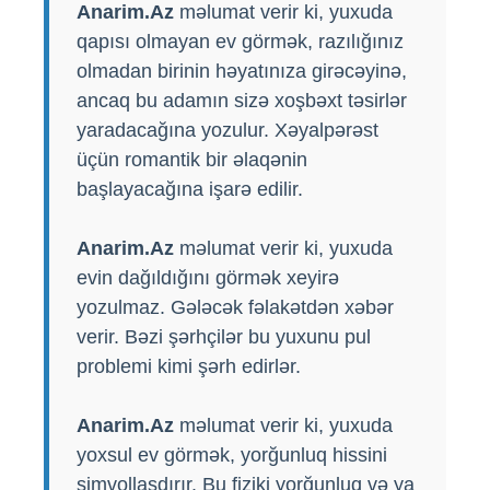
Anarim.Az
məlumat verir ki, yuxuda
qapısı olmayan ev görmək, razılığınız
olmadan birinin həyatınıza girəcəyinə,
ancaq bu adamın sizə xoşbəxt təsirlər
yaradacağına yozulur. Xəyalpərəst
üçün romantik bir əlaqənin
başlayacağına işarə edilir.
Anarim.Az
məlumat verir ki, yuxuda
evin dağıldığını görmək xeyirə
yozulmaz. Gələcək fəlakətdən xəbər
verir. Bəzi şərhçilər bu yuxunu pul
problemi kimi şərh edirlər.
Anarim.Az
məlumat verir ki, yuxuda
yoxsul ev görmək, yorğunluq hissini
simvollaşdırır. Bu fiziki yorğunluq və ya