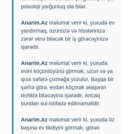
psixoloji yorğunluq ola bilər.
Anarim.Az
məlumat verir ki, yuxuda ev
yandırmaq, özünüzə və hisslərinizə
zərər verə biləcək bir iş görəcəyinizə
işarədir.
Anarim.Az
məlumat verir ki, yuxuda
evini köçürdüyünü görmək, uzun və ya
qısa səfərə çıxmağa yozulur. Başqa bir
şərhə görə, evdən köçmək əlaqənin
tezliklə bitəcəyinə işarədir. Ancaq
bundan sui-istifadə edilməməlidir.
Anarim.Az
məlumat verir ki, yuxuda öz
başına ev tikdiyini görmək, görən