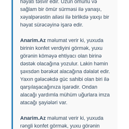
həyatı təsvir edir. Uzun ömürlü və
sağlam bir ömür sürməsi ilə yanaşı,
xəyalpərəstin ailəsi ilə birlikdə yaxşı bir
həyat sürəcəyinə işarə edir.
Anarim.Az
məlumat verir ki, yuxuda
birinin konfet verdiyini görmək, yuxu
görənin köməyə ehtiyacı olan birinə
dəstək olacağına yozulur. Lakin həmin
şəxsdən bərəkət alacağına dəlalət edir.
Yaxın gələcəkdə güc sahibi olan biri ilə
qarşılaşacağınıza işarədir. Ondan
alacağı yardımla mühüm uğurlara imza
atacağı şayiələri var.
Anarim.Az
məlumat verir ki, yuxuda
rəngli konfet görmək, yuxu görənin