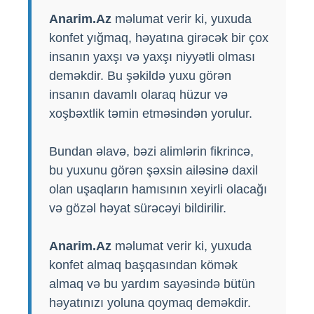
Anarim.Az
məlumat verir ki, yuxuda
konfet yığmaq, həyatına girəcək bir çox
insanın yaxşı və yaxşı niyyətli olması
deməkdir. Bu şəkildə yuxu görən
insanın davamlı olaraq hüzur və
xoşbəxtlik təmin etməsindən yorulur.
Bundan əlavə, bəzi alimlərin fikrincə,
bu yuxunu görən şəxsin ailəsinə daxil
olan uşaqların hamısının xeyirli olacağı
və gözəl həyat sürəcəyi bildirilir.
Anarim.Az
məlumat verir ki, yuxuda
konfet almaq başqasından kömək
almaq və bu yardım sayəsində bütün
həyatınızı yoluna qoymaq deməkdir.