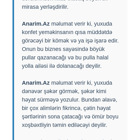
mirasa yerləşdirilir.
Anarim.Az
məlumat verir ki, yuxuda
konfet yeməkinsanın qısa müddətdə
görəcəyi bir kömək və ya işə işarə edir.
Onun bu biznes sayəsində böyük
pullar qazanacağı və bu pulla halal
yolla ailəsi ilə dolanacağı deyilir.
Anarim.Az
məlumat verir ki, yuxuda
dənəvər şəkər görmək, şəkər kimi
həyat sürməyə yozulur. Bundan əlavə,
bir çox alimlərin fikrincə, çətin həyat
şərtlərinin sona çatacağı və ömür boyu
xoşbəxtliyin təmin ediləcəyi deyilir.