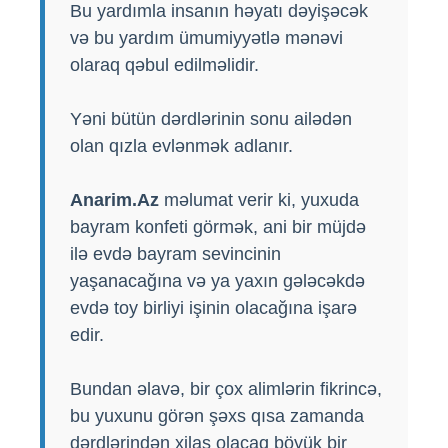
Bu yardımla insanın həyatı dəyişəcək
və bu yardım ümumiyyətlə mənəvi
olaraq qəbul edilməlidir.
Yəni bütün dərdlərinin sonu ailədən
olan qızla evlənmək adlanır.
Anarim.Az
məlumat verir ki, yuxuda
bayram konfeti görmək, ani bir müjdə
ilə evdə bayram sevincinin
yaşanacağına və ya yaxın gələcəkdə
evdə toy birliyi işinin olacağına işarə
edir.
Bundan əlavə, bir çox alimlərin fikrincə,
bu yuxunu görən şəxs qısa zamanda
dərdlərindən xilas olacaq böyük bir