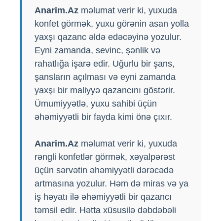
Anarim.Az
məlumat verir ki, yuxuda
konfet görmək, yuxu görənin asan yolla
yaxşı qazanc əldə edəcəyinə yozulur.
Eyni zamanda, sevinc, şənlik və
rahatlığa işarə edir. Uğurlu bir şans,
şansların açılması və eyni zamanda
yaxşı bir maliyyə qazancını göstərir.
Ümumiyyətlə, yuxu sahibi üçün
əhəmiyyətli bir fayda kimi önə çıxır.
Anarim.Az
məlumat verir ki, yuxuda
rəngli konfetlər görmək, xəyalpərəst
üçün sərvətin əhəmiyyətli dərəcədə
artmasına yozulur. Həm də miras və ya
iş həyatı ilə əhəmiyyətli bir qazancı
təmsil edir. Hətta xüsusilə dəbdəbəli