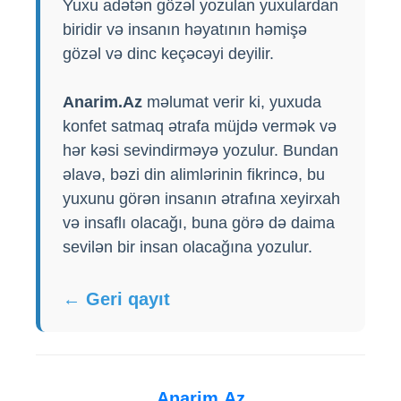
Yuxu adətən gözəl yozulan yuxulardan
biridir və insanın həyatının həmişə
gözəl və dinc keçəcəyi deyilir.
Anarim.Az
məlumat verir ki, yuxuda
konfet satmaq ətrafa müjdə vermək və
hər kəsi sevindirməyə yozulur. Bundan
əlavə, bəzi din alimlərinin fikrincə, bu
yuxunu görən insanın ətrafına xeyirxah
və insaflı olacağı, buna görə də daima
sevilən bir insan olacağına yozulur.
← Geri qayıt
Anarim.Az