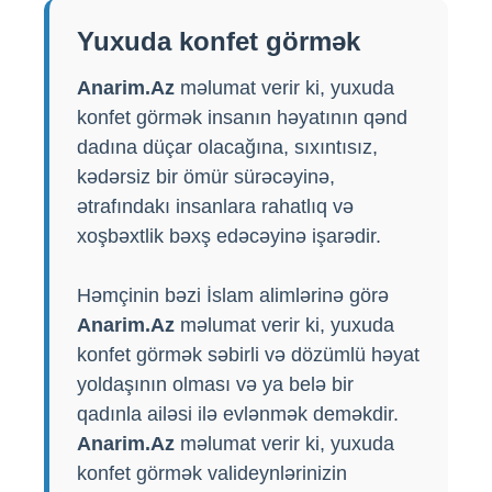
Yuxuda konfet görmək
Anarim.Az
məlumat verir ki, yuxuda
konfet görmək insanın həyatının qənd
dadına düçar olacağına, sıxıntısız,
kədərsiz bir ömür sürəcəyinə,
ətrafındakı insanlara rahatlıq və
xoşbəxtlik bəxş edəcəyinə işarədir.
Həmçinin bəzi İslam alimlərinə görə
Anarim.Az
məlumat verir ki, yuxuda
konfet görmək səbirli və dözümlü həyat
yoldaşının olması və ya belə bir
qadınla ailəsi ilə evlənmək deməkdir.
Anarim.Az
məlumat verir ki, yuxuda
konfet görmək valideynlərinizin