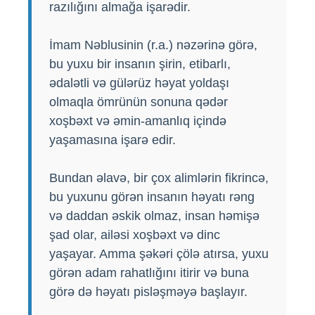
razılığını almağa işarədir.
İmam Nəblusinin (r.a.) nəzərinə görə,
bu yuxu bir insanın şirin, etibarlı,
ədalətli və gülərüz həyat yoldaşı
olmaqla ömrünün sonuna qədər
xoşbəxt və əmin-amanlıq içində
yaşamasına işarə edir.
Bundan əlavə, bir çox alimlərin fikrincə,
bu yuxunu görən insanın həyatı rəng
və daddan əskik olmaz, insan həmişə
şad olar, ailəsi xoşbəxt və dinc
yaşayar. Amma şəkəri çölə atırsa, yuxu
görən adam rahatlığını itirir və buna
görə də həyatı pisləşməyə başlayır.