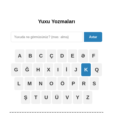
Yuxu Yozmaları
Axtar
A
B
C
Ç
D
E
Ə
F
G
Ğ
H
X
I
İ
J
K
Q
L
M
N
O
Ö
P
R
S
Ş
T
U
Ü
V
Y
Z