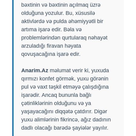
bəxtinin və bəxtinin açılmaq üzrə
olduğuna yozulur. Bu, xüsusilə
aktivlərdə və pulda əhəmiyyətli bir
artıma işarə edir. Bəla və
problemlərindən qurtularaq nəhayət
arzuladığı firavan həyata
qovuşacağına işarə edir.
Anarim.Az
məlumat verir ki, yuxuda
qırmızı konfet görmək, yuxu görənin
pul və vaxt təşkil etməyə çalışdığına
işarədir. Ancaq bununla bağlı
çətinliklərinin olduğunu və ya
yaşayacağını diqqətə çatdırır. Digər
yuxu alimlərinin fikrincə, ağız dadının
dadlı olacağı barədə şayiələr yayılır.