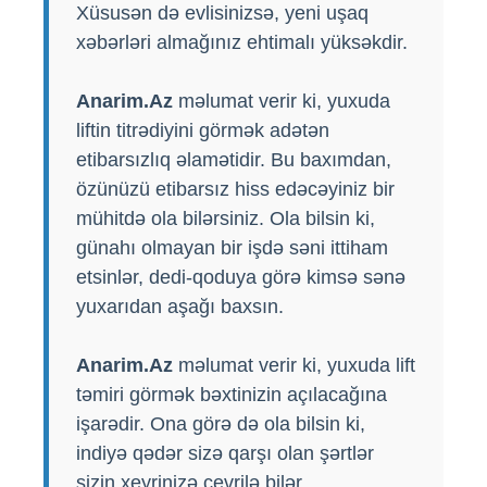
Xüsusən də evlisinizsə, yeni uşaq
xəbərləri almağınız ehtimalı yüksəkdir.
Anarim.Az
məlumat verir ki, yuxuda
liftin titrədiyini görmək adətən
etibarsızlıq əlamətidir. Bu baxımdan,
özünüzü etibarsız hiss edəcəyiniz bir
mühitdə ola bilərsiniz. Ola bilsin ki,
günahı olmayan bir işdə səni ittiham
etsinlər, dedi-qoduya görə kimsə sənə
yuxarıdan aşağı baxsın.
Anarim.Az
məlumat verir ki, yuxuda lift
təmiri görmək bəxtinizin açılacağına
işarədir. Ona görə də ola bilsin ki,
indiyə qədər sizə qarşı olan şərtlər
sizin xeyrinizə çevrilə bilər.