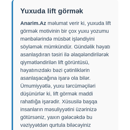
Yuxuda lift görmək
Anarim.Az
məlumat verir ki, yuxuda lift
görmək motivinin bir çox yuxu yozumu
mənbələrində müsbət işləndiyini
söyləmək mümkündür. Gündəlik həyatı
asanlaşdıran təsiri ilə əlaqələndirilərək
qiymətləndirilən lift görüntüsü,
həyatınızdakı bəzi çətinliklərin
asanlaşacağına işarə ola bilər.
Ümumiyyətlə, yuxu tərcüməçiləri
düşünürlər ki, lift görmək maddi
rahatlığa işarədir. Xüsusilə başqa
insanların məsuliyyətini üzərinizə
götürsəniz, yaxın gələcəkdə bu
vəziyyətdən qurtula biləcəyiniz