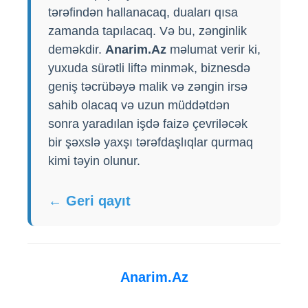
tərəfindən hallanacaq, duaları qısa
zamanda tapılacaq. Və bu, zənginlik
deməkdir.
Anarim.Az
məlumat verir ki,
yuxuda sürətli liftə minmək, biznesdə
geniş təcrübəyə malik və zəngin irsə
sahib olacaq və uzun müddətdən
sonra yaradılan işdə faizə çevriləcək
bir şəxslə yaxşı tərəfdaşlıqlar qurmaq
kimi təyin olunur.
← Geri qayıt
Anarim.Az