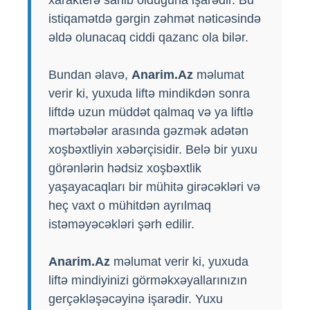
istiqamətdə gərgin zəhmət nəticəsində
əldə olunacaq ciddi qazanc ola bilər.
Bundan əlavə,
Anarim.Az
məlumat
verir ki, yuxuda liftə mindikdən sonra
liftdə uzun müddət qalmaq və ya liftlə
mərtəbələr arasında gəzmək adətən
xoşbəxtliyin xəbərçisidir. Belə bir yuxu
görənlərin hədsiz xoşbəxtlik
yaşayacaqları bir mühitə girəcəkləri və
heç vaxt o mühitdən ayrılmaq
istəməyəcəkləri şərh edilir.
Anarim.Az
məlumat verir ki, yuxuda
liftə mindiyinizi görməkxəyallarınızın
gerçəkləşəcəyinə işarədir. Yuxu