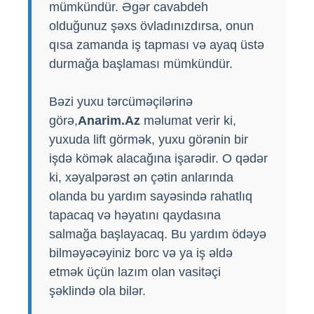
mümkündür. Əgər cavabdeh
olduğunuz şəxs övladınızdırsa, onun
qısa zamanda iş tapması və ayaq üstə
durmağa başlaması mümkündür.
Bəzi yuxu tərcüməçilərinə
görə,
Anarim.Az
məlumat verir ki,
yuxuda lift görmək, yuxu görənin bir
işdə kömək alacağına işarədir. O qədər
ki, xəyalpərəst ən çətin anlarında
olanda bu yardım sayəsində rahatlıq
tapacaq və həyatını qaydasına
salmağa başlayacaq. Bu yardım ödəyə
bilməyəcəyiniz borc və ya iş əldə
etmək üçün lazım olan vasitəçi
şəklində ola bilər.