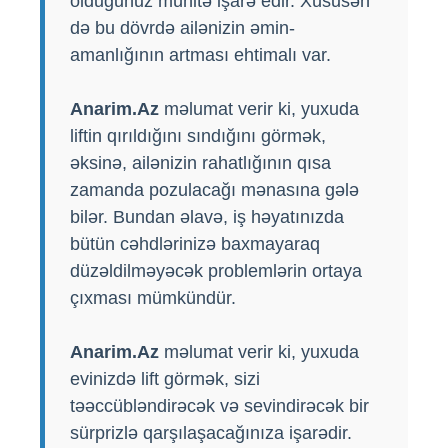
olduğunuz mühitə işarə edir. Xüsusən
də bu dövrdə ailənizin əmin-
amanlığının artması ehtimalı var.
Anarim.Az
məlumat verir ki, yuxuda
liftin qırıldığını sındığını görmək,
əksinə, ailənizin rahatlığının qısa
zamanda pozulacağı mənasına gələ
bilər. Bundan əlavə, iş həyatınızda
bütün cəhdlərinizə baxmayaraq
düzəldilməyəcək problemlərin ortaya
çıxması mümkündür.
Anarim.Az
məlumat verir ki, yuxuda
evinizdə lift görmək, sizi
təəccübləndirəcək və sevindirəcək bir
sürprizlə qarşılaşacağınıza işarədir.