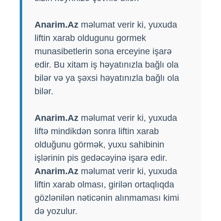
Anarim.Az
məlumat verir ki, yuxuda
liftin xarab oldugunu gormek
munasibetlerin sona erceyine işarə
edir. Bu xitam iş həyatınızla bağlı ola
bilər və ya şəxsi həyatınızla bağlı ola
bilər.
Anarim.Az
məlumat verir ki, yuxuda
liftə mindikdən sonra liftin xarab
olduğunu görmək, yuxu sahibinin
işlərinin pis gedəcəyinə işarə edir.
Anarim.Az
məlumat verir ki, yuxuda
liftin xarab olması, girilən ortaqlıqda
gözlənilən nəticənin alınmaması kimi
də yozulur.