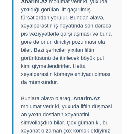
Anarim.Az
məlumat verir ki, yuxuda
yıxıldığı görülən lift qaçırılmış
fürsətlərdən yorulur. Bundan əlavə,
xəyalpərəstin iş həyatında son dərəcə
pis vəziyyətlərlə qarşılaşması və buna
görə də onun dincliyi pozulması ola
bilər. Bəzi şərhçilər yıxılan liftin
görüntüsünü də itiriləcək böyük pul
kimi qiymətləndirirlər. Hətta
xəyalpərəstin köməyə ehtiyacı olması
da mümkündür.
Bunlara əlavə olaraq,
Anarim.Az
məlumat verir ki, yuxuda liftin düşməsi
ən yaxın dostların xəyanətini
simvollaşdıra bilər. Çox güman ki, bu
xəyanət o zaman çox kömək etdiyiniz