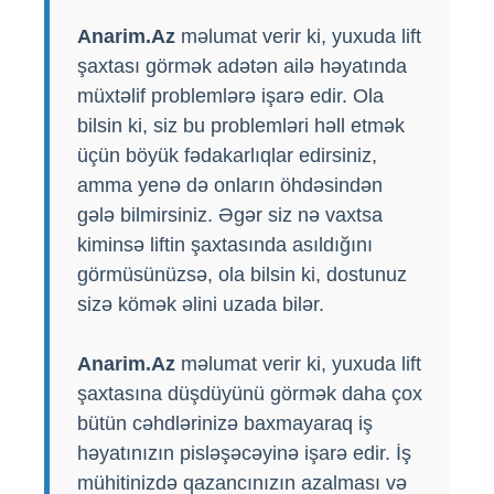
Anarim.Az
məlumat verir ki, yuxuda lift
şaxtası görmək adətən ailə həyatında
müxtəlif problemlərə işarə edir. Ola
bilsin ki, siz bu problemləri həll etmək
üçün böyük fədakarlıqlar edirsiniz,
amma yenə də onların öhdəsindən
gələ bilmirsiniz. Əgər siz nə vaxtsa
kiminsə liftin şaxtasında asıldığını
görmüsünüzsə, ola bilsin ki, dostunuz
sizə kömək əlini uzada bilər.
Anarim.Az
məlumat verir ki, yuxuda lift
şaxtasına düşdüyünü görmək daha çox
bütün cəhdlərinizə baxmayaraq iş
həyatınızın pisləşəcəyinə işarə edir. İş
mühitinizdə qazancınızın azalması və