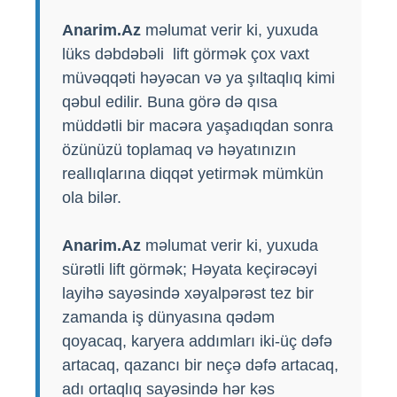
Anarim.Az
məlumat verir ki, yuxuda
lüks dəbdəbəli lift görmək çox vaxt
müvəqqəti həyəcan və ya şıltaqlıq kimi
qəbul edilir. Buna görə də qısa
müddətli bir macəra yaşadıqdan sonra
özünüzü toplamaq və həyatınızın
reallıqlarına diqqət yetirmək mümkün
ola bilər.
Anarim.Az
məlumat verir ki, yuxuda
sürətli lift görmək; Həyata keçirəcəyi
layihə sayəsində xəyalpərəst tez bir
zamanda iş dünyasına qədəm
qoyacaq, karyera addımları iki-üç dəfə
artacaq, qazancı bir neçə dəfə artacaq,
adı ortaqlıq sayəsində hər kəs