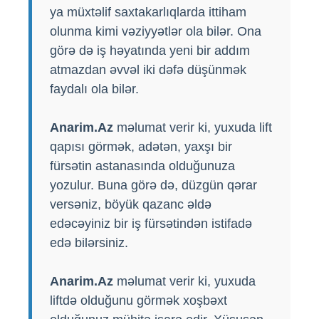
ya müxtəlif saxtakarlıqlarda ittiham
olunma kimi vəziyyətlər ola bilər. Ona
görə də iş həyatında yeni bir addım
atmazdan əvvəl iki dəfə düşünmək
faydalı ola bilər.
Anarim.Az
məlumat verir ki, yuxuda lift
qapısı görmək, adətən, yaxşı bir
fürsətin astanasında olduğunuza
yozulur. Buna görə də, düzgün qərar
versəniz, böyük qazanc əldə
edəcəyiniz bir iş fürsətindən istifadə
edə bilərsiniz.
Anarim.Az
məlumat verir ki, yuxuda
liftdə olduğunu görmək xoşbəxt