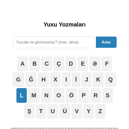
Yuxu Yozmaları
Axtar
A
B
C
Ç
D
E
Ə
F
G
Ğ
H
X
I
İ
J
K
Q
L
M
N
O
Ö
P
R
S
Ş
T
U
Ü
V
Y
Z