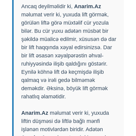
Ancaq deyilməlidir ki,
Anarim.Az
məlumat verir ki, yuxuda lift görmək,
görülən liftə görə müxtəlif cür yozula
bilər. Bu cür yuxu adətən müsbət bir
şəkildə müalicə edilmir, xüsusən də dar
bir lift haqqında xəyal edirsinizsə. Dar
bir lift əsasən xəyalpərəstin əhval-
ruhiyyəsində ilişib qaldığını göstərir.
Eynilə köhnə lift də keçmişdə ilişib
qalmaq və irəli gedə bilməmək
deməkdir. Əksinə, böyük lift görmək
rahatlıq əlamətidir.
Anarim.Az
məlumat verir ki, yuxuda
liftin düşməsi də liftlə bağlı mənfi
işlənən motivlərdən biridir. Adətən