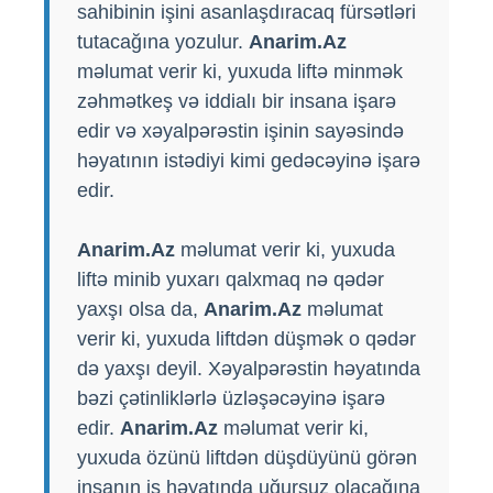
sahibinin işini asanlaşdıracaq fürsətləri
tutacağına yozulur.
Anarim.Az
məlumat verir ki, yuxuda liftə minmək
zəhmətkeş və iddialı bir insana işarə
edir və xəyalpərəstin işinin sayəsində
həyatının istədiyi kimi gedəcəyinə işarə
edir.
Anarim.Az
məlumat verir ki, yuxuda
liftə minib yuxarı qalxmaq nə qədər
yaxşı olsa da,
Anarim.Az
məlumat
verir ki, yuxuda liftdən düşmək o qədər
də yaxşı deyil. Xəyalpərəstin həyatında
bəzi çətinliklərlə üzləşəcəyinə işarə
edir.
Anarim.Az
məlumat verir ki,
yuxuda özünü liftdən düşdüyünü görən
insanın iş həyatında uğursuz olacağına