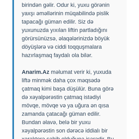
birindən gəlir. Odur ki, yuxu görənin
yaxşı əməllərinin müqabilində pislik
tapacağı güman edilir. Siz də
yuxunuzda yıxılan liftin partladığını
görürsünüzsə, əlaqələrinizdə böyük
döyüşlərə və ciddi toqquşmalara
hazırlaşmaq faydalı ola bilər.
Anarim.Az
məlumat verir ki, yuxuda
liftə minmək daha çox məqsədə
çatmaq kimi başa düşülür. Buna görə
də xəyalpərəstin çatmaq istədiyi
mövqe, mövqe və ya uğura ən qısa
zamanda çatacağı güman edilir.
Bundan əlavə, belə bir yuxu
xəyalpərəstin son dərəcə iddialı bir
xarakterə sahib olduğuna işarədir. Bu