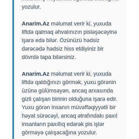
yozulur.
Anarim.Az
məlumat verir ki, yuxuda
liftdə qalmaq əhvalınızın pisləşəcəyinə
işarə edə bilər. Özünüzü hədsiz
dərəcədə hədsiz hiss etdiyiniz bir
dövrdə tapa bilərsiniz.
Anarim.Az
məlumat verir ki, yuxuda
liftdə qaldığınızı görmək, yuxu görənin
üzünə gülümsəyən, ancaq arxasında
gizli çalışan birinin olduğuna işarə edir.
Yuxu görən insanın müvəffəqiyyətli bir
həyat sürəcəyi, ancaq ətrafındakı paxıl
insanların paxıllıq edərək pis işlər
görməyə çalışacağına yozulur.