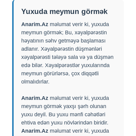
Yuxuda meymun görmək
Anarim.Az
məlumat verir ki, yuxuda
meymun görmək; Bu, xəyalpərəstin
həyatının səhv getməyə başlaması
adlanır. Xəyalpərəstin düşmənləri
xəyalpərəsti tələyə sala və ya düşmən
edə bilər. Xəyalpərəstlər yuxularında
meymun görürlərsə, çox diqqətli
olmalıdırlar.
Anarim.Az
məlumat verir ki, yuxuda
meymun görmək yaxşı şərh olunan
yuxu deyil. Bu yuxu mənfi cəhətləri
ehtiva edən yuxu növlərindən biridir.
Anarim.Az
məlumat verir ki, yuxuda