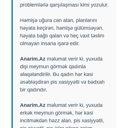
problemlərlə qarşılaşması kimi yozulur.
Həmişə uğura can atan, planlarını
həyata keçirən, həmişə gülümsəyən,
həyata bağlı qalan və heç vaxt təslim
olmayan insana işarə edir.
Anarim.Az
məlumat verir ki, yuxuda
dişi meymun görmək qadınla
əlaqələndirilir. Bu qadın hər kəsi
əsəbləşdirən pis xasiyyətli və bədxah
bir qadındır.
Anarim.Az
məlumat verir ki, yuxuda
erkək meymun görmək, hər kəsi
incitməkdən həzz alan, pis xasiyyətli,