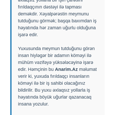
fırıldaqçının dəstəyi ilə tapması
deməkdir. Xəyalpərəstin meymunu
tutduğunu görmək; başqa baxımdan iş
həyatında hər zaman uğurlu olduğuna
işarə edir.
Yuxusunda meymun tutduğunu görən
insan hiyləgər bir adamın köməyi ilə
mühüm vəzifəyə yüksələcəyinə işarə
edir. Həmçinin bu
Anarim.Az
məlumat
verir ki, yuxuda fırıldaqçı insanların
köməyi ilə bir iş sahibi olacağınız
bildirilir. Bu yuxu əxlaqsız yollarla iş
həyatında böyük uğurlar qazanacaq
insana yozulur.