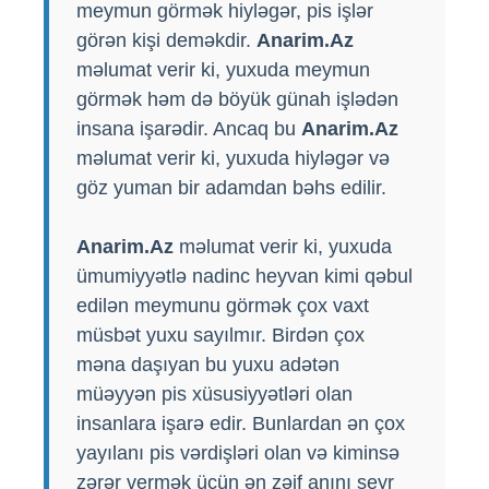
meymun görmək hiyləgər, pis işlər
görən kişi deməkdir.
Anarim.Az
məlumat verir ki, yuxuda meymun
görmək həm də böyük günah işlədən
insana işarədir. Ancaq bu
Anarim.Az
məlumat verir ki, yuxuda hiyləgər və
göz yuman bir adamdan bəhs edilir.
Anarim.Az
məlumat verir ki, yuxuda
ümumiyyətlə nadinc heyvan kimi qəbul
edilən meymunu görmək çox vaxt
müsbət yuxu sayılmır. Birdən çox
məna daşıyan bu yuxu adətən
müəyyən pis xüsusiyyətləri olan
insanlara işarə edir. Bunlardan ən çox
yayılanı pis vərdişləri olan və kiminsə
zərər vermək üçün ən zəif anını seyr