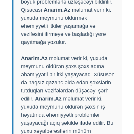
böyük problemlərlə üzləşəcəyi bildirilir.
Qısacası
Anarim.Az
məlumat verir ki,
yuxuda meymunu öldürmək
əhəmiyyətli itkilər yaşamağa və
vəzifəsini itirməyə və başladığı yerə
qayıtmağa yozulur.
Anarim.Az
məlumat verir ki, yuxuda
meymunu öldürən şəxs şəxs adına
əhəmiyyətli bir itki yaşayacaq. Xüsusən
də haqsız qazanc əldə edən şəxslərin
tutduqları vəzifələrdən düşəcəyi şərh
edilir.
Anarim.Az
məlumat verir ki,
yuxuda meymunu öldürən şəxsin iş
həyatında əhəmiyyətli problemlər
yaşayacağı açıq şəkildə ifadə edilir. Bu
yuxu xəyalpərəstlərin mühüm