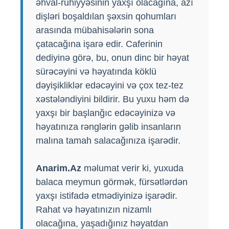
əhval-ruhiyyəsinin yaxşı olacağına, azı
dişləri boşaldılan şəxsin qohumları
arasında mübahisələrin sona
çatacağına işarə edir. Caferinin
dediyinə görə, bu, onun dinc bir həyat
sürəcəyini və həyatında köklü
dəyişikliklər edəcəyini və çox tez-tez
xəstələndiyini bildirir. Bu yuxu həm də
yaxşı bir başlanğıc edəcəyinizə və
həyatınıza rənglərin gəlib insanların
malına tamah salacağınıza işarədir.
Anarim.Az
məlumat verir ki, yuxuda
balaca meymun görmək, fürsətlərdən
yaxşı istifadə etmədiyinizə işarədir.
Rahat və həyatınızın nizamlı
olacağına, yaşadığınız həyatdan