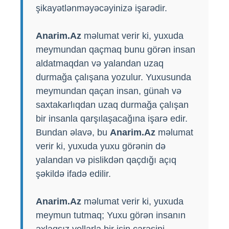
şikayətlənməyəcəyinizə işarədir.
Anarim.Az
məlumat verir ki, yuxuda
meymundan qaçmaq bunu görən insan
aldatmaqdan və yalandan uzaq
durmağa çalışana yozulur. Yuxusunda
meymundan qaçan insan, günah və
saxtakarlıqdan uzaq durmağa çalışan
bir insanla qarşılaşacağına işarə edir.
Bundan əlavə, bu
Anarim.Az
məlumat
verir ki, yuxuda yuxu görənin də
yalandan və pislikdən qaçdığı açıq
şəkildə ifadə edilir.
Anarim.Az
məlumat verir ki, yuxuda
meymun tutmaq; Yuxu görən insanın
əxlaqsız yollarla bir işin çarəsini