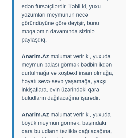
edən fürsətçilərdir. Təbii ki, yuxu
yozumları meymunun necə
göründüyünə görə dəyişir, bunu
məqaləmin davamında sizinlə
paylaşdıq.
Anarim.Az
məlumat verir ki, yuxuda
meymun balası görmək bədbinlikdən
qurtulmağa və xoşbəxt insan olmağa,
həyatı sevə-sevə yaşamağa, yaxşı
inkişaflara, evin üzərindəki qara
buludların dağılacağına işarədir.
Anarim.Az
məlumat verir ki, yuxuda
böyük meymun görmək, başındakı
qara buludların tezliklə dağılacağına,