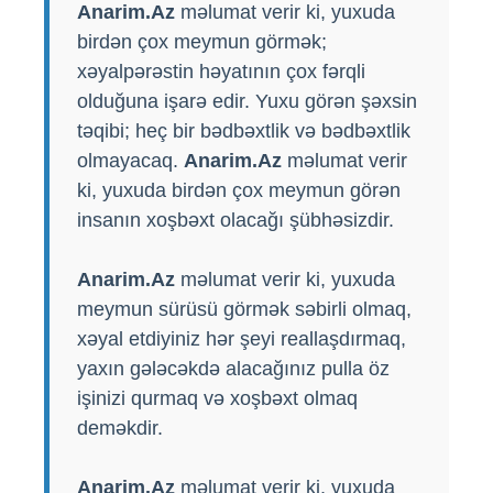
Anarim.Az
məlumat verir ki, yuxuda
birdən çox meymun görmək;
xəyalpərəstin həyatının çox fərqli
olduğuna işarə edir. Yuxu görən şəxsin
təqibi; heç bir bədbəxtlik və bədbəxtlik
olmayacaq.
Anarim.Az
məlumat verir
ki, yuxuda birdən çox meymun görən
insanın xoşbəxt olacağı şübhəsizdir.
Anarim.Az
məlumat verir ki, yuxuda
meymun sürüsü görmək səbirli olmaq,
xəyal etdiyiniz hər şeyi reallaşdırmaq,
yaxın gələcəkdə alacağınız pulla öz
işinizi qurmaq və xoşbəxt olmaq
deməkdir.
Anarim.Az
məlumat verir ki, yuxuda