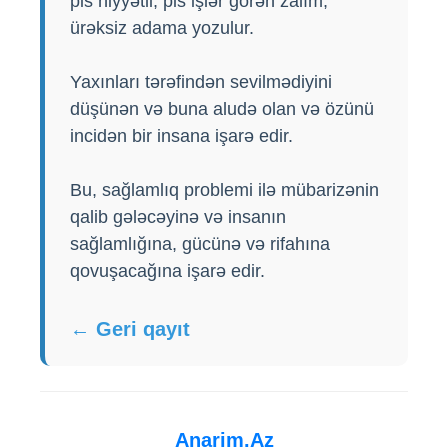
pis niyyətli, pis işlər görən zalım,
ürəksiz adama yozulur.
Yaxınları tərəfindən sevilmədiyini
düşünən və buna aludə olan və özünü
incidən bir insana işarə edir.
Bu, sağlamlıq problemi ilə mübarizənin
qalib gələcəyinə və insanın
sağlamlığına, gücünə və rifahına
qovuşacağına işarə edir.
← Geri qayıt
Anarim.Az