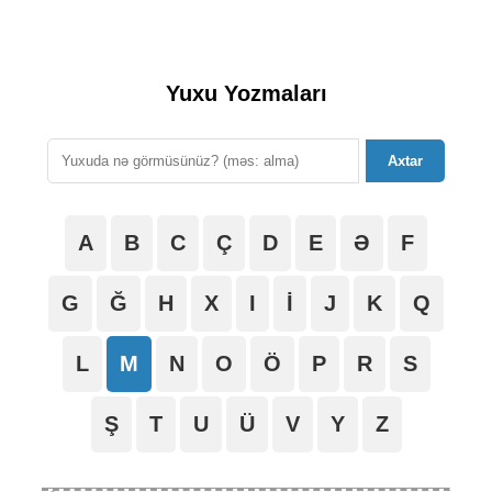
Yuxu Yozmaları
Axtar
A
B
C
Ç
D
E
Ə
F
G
Ğ
H
X
I
İ
J
K
Q
L
M
N
O
Ö
P
R
S
Ş
T
U
Ü
V
Y
Z