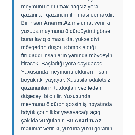
meymunu öldürmək haqsız yerə
qazanılan qazancın itirilməsi deməkdir.
Bir insan
Anarim.Az
məlumat verir ki,
yuxuda meymunu öldürdüyünü görsə,
buna layiq olmasa da, yüksəldiyi
mövqedən düşər. Kömək aldığı
fırıldaqçı insanların yanında mövqeyini
itirəcək. Başladığı yerə qayıdacaq.
Yuxusunda meymunu öldürən insan
böyük itki yaşayar. Xüsusilə ədalətsiz
qazananların tutduqları vəzifədən
düşəcəyi bildirilir. Yuxusunda
meymunu öldürən şəxsin iş həyatında
böyük çətinliklər yaşayacağı açıq
şəkildə vurğulanır. Bu
Anarim.Az
məlumat verir ki, yuxuda yuxu görənin