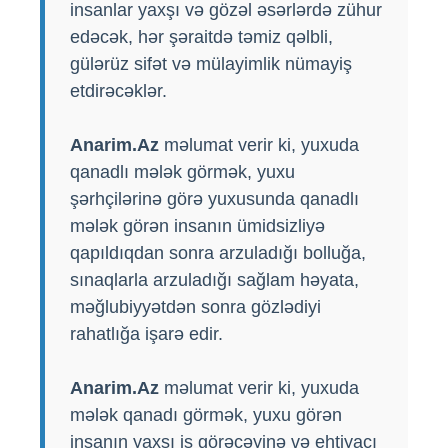
insanlar yaxşı və gözəl əsərlərdə zühur
edəcək, hər şəraitdə təmiz qəlbli,
gülərüz sifət və mülayimlik nümayiş
etdirəcəklər.
Anarim.Az
məlumat verir ki, yuxuda
qanadlı mələk görmək, yuxu
şərhçilərinə görə yuxusunda qanadlı
mələk görən insanın ümidsizliyə
qapıldıqdan sonra arzuladığı bolluğa,
sınaqlarla arzuladığı sağlam həyata,
məğlubiyyətdən sonra gözlədiyi
rahatlığa işarə edir.
Anarim.Az
məlumat verir ki, yuxuda
mələk qanadı görmək, yuxu görən
insanın yaxşı iş görəcəyinə və ehtiyacı