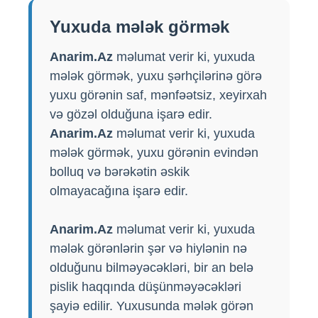
Yuxuda mələk görmək
Anarim.Az
məlumat verir ki, yuxuda
mələk görmək, yuxu şərhçilərinə görə
yuxu görənin saf, mənfəətsiz, xeyirxah
və gözəl olduğuna işarə edir.
Anarim.Az
məlumat verir ki, yuxuda
mələk görmək, yuxu görənin evindən
bolluq və bərəkətin əskik
olmayacağına işarə edir.
Anarim.Az
məlumat verir ki, yuxuda
mələk görənlərin şər və hiylənin nə
olduğunu bilməyəcəkləri, bir an belə
pislik haqqında düşünməyəcəkləri
şayiə edilir. Yuxusunda mələk görən