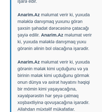
işarə edir.
Anarim.Az
məlumat verir ki, yuxuda
mələklə danışmaq yuxunu görən
şəxsin şəhadət dərəcəsinə çatacağı
şayiə edilir.
Anarim.Az
məlumat verir
ki, yuxuda mələklə danışmaq yuxu
görənin əlinin bol olacağına işarədir.
Anarim.Az
məlumat verir ki, yuxuda
görənin mələk kimi uçduğunu və ya
birinin mələk kimi uçduğunu görmək
onun dünya və axirət həyatını həqiqi
bir mömin kimi yaşayacağına,
xəyalpərəstin hər şeyə çatmaq
xoşbəxtliyinə qovuşacağına işarədir.
Allahdan müxtəlif mükafatlar.