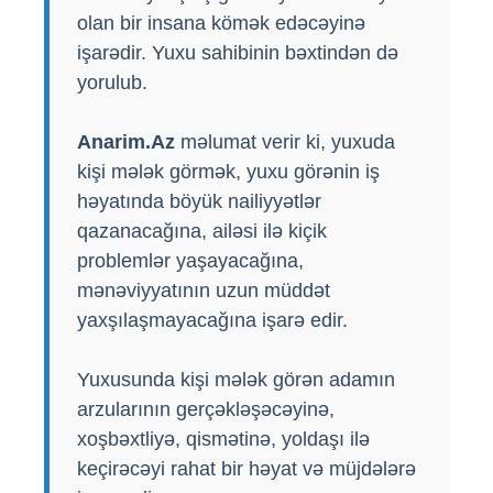
olan bir insana kömək edəcəyinə
işarədir. Yuxu sahibinin bəxtindən də
yorulub.
Anarim.Az
məlumat verir ki, yuxuda
kişi mələk görmək, yuxu görənin iş
həyatında böyük nailiyyətlər
qazanacağına, ailəsi ilə kiçik
problemlər yaşayacağına,
mənəviyyatının uzun müddət
yaxşılaşmayacağına işarə edir.
Yuxusunda kişi mələk görən adamın
arzularının gerçəkləşəcəyinə,
xoşbəxtliyə, qismətinə, yoldaşı ilə
keçirəcəyi rahat bir həyat və müjdələrə