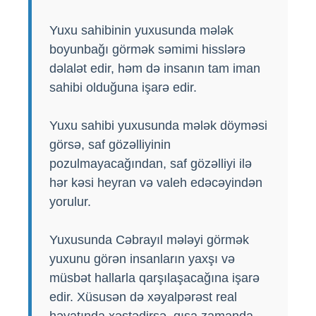
Yuxu sahibinin yuxusunda mələk
boyunbağı görmək səmimi hisslərə
dəlalət edir, həm də insanın tam iman
sahibi olduğuna işarə edir.
Yuxu sahibi yuxusunda mələk döyməsi
görsə, saf gözəlliyinin
pozulmayacağından, saf gözəlliyi ilə
hər kəsi heyran və valeh edəcəyindən
yorulur.
Yuxusunda Cəbrayıl mələyi görmək
yuxunu görən insanların yaxşı və
müsbət hallarla qarşılaşacağına işarə
edir. Xüsusən də xəyalpərəst real
həyatında xəstədirsə, qısa zamanda