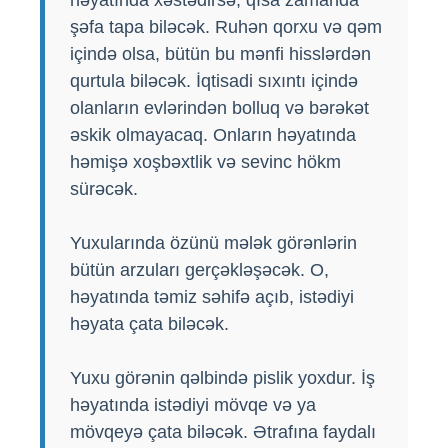
şəfa tapa biləcək. Ruhən qorxu və qəm
içində olsa, bütün bu mənfi hisslərdən
qurtula biləcək. İqtisadi sıxıntı içində
olanların evlərindən bolluq və bərəkət
əskik olmayacaq. Onların həyatında
həmişə xoşbəxtlik və sevinc hökm
sürəcək.
Yuxularında özünü mələk görənlərin
bütün arzuları gerçəkləşəcək. O,
həyatında təmiz səhifə açıb, istədiyi
həyata çata biləcək.
Yuxu görənin qəlbində pislik yoxdur. İş
həyatında istədiyi mövqe və ya
mövqeyə çata biləcək. Ətrafına faydalı