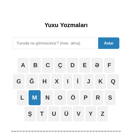
Yuxu Yozmaları
Axtar
A
B
C
Ç
D
E
Ə
F
G
Ğ
H
X
I
İ
J
K
Q
L
M
N
O
Ö
P
R
S
Ş
T
U
Ü
V
Y
Z