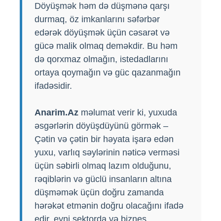
Döyüşmək həm də düşmənə qarşı
durmaq, öz imkanlarını səfərbər
edərək döyüşmək üçün cəsarət və
gücə malik olmaq deməkdir. Bu həm
də qorxmaz olmağın, istedadlarını
ortaya qoymağın və güc qazanmağın
ifadəsidir.
Anarim.Az
məlumat verir ki, yuxuda
əsgərlərin döyüşdüyünü görmək –
Çətin və çətin bir həyata işarə edən
yuxu, varlıq səylərinin nəticə verməsi
üçün səbirli olmaq lazım olduğunu,
rəqiblərin və güclü insanların altına
düşməmək üçün doğru zamanda
hərəkət etmənin doğru olacağını ifadə
edir. eyni sektorda və biznes