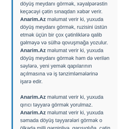
döyüş meydanı görmək, xəyalpərəstin
keçəcəyi çətin sınaqdan xəbər verir.
Anarim.Az
məlumat verir ki, yuxuda
döyüş meydanı görmək, ruzisini üstün
etmək üçün bir çox çətinliklərə qalib
gəlməyə və sülhə qovuşmağa yozulur.
Anarim.Az
məlumat verir ki, yuxuda
döyüş meydanı görmək həm də verilən
səylərə, yeni yemək qapılarının
açılmasına və iş tənzimləmələrinə
işarə edir.
Anarim.Az
məlumat verir ki, yuxuda
qırıcı təyyarə görmək yorulmaz.
Anarim.Az
məlumat verir ki, yuxuda
səmada döyüş təyyarələri görmək o
ölkədə milli gərginliyə, qarışıqlığa, çətin