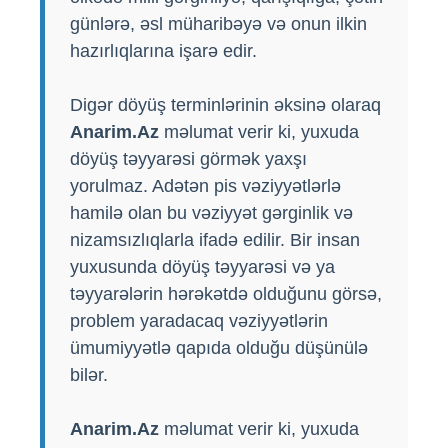
günlərə, əsl müharibəyə və onun ilkin
hazırlıqlarına işarə edir.
Digər döyüş terminlərinin əksinə olaraq
Anarim.Az
məlumat verir ki, yuxuda
döyüş təyyarəsi görmək yaxşı
yorulmaz. Adətən pis vəziyyətlərlə
hamilə olan bu vəziyyət gərginlik və
nizamsızlıqlarla ifadə edilir. Bir insan
yuxusunda döyüş təyyarəsi və ya
təyyarələrin hərəkətdə olduğunu görsə,
problem yaradacaq vəziyyətlərin
ümumiyyətlə qapıda olduğu düşünülə
bilər.
Anarim.Az
məlumat verir ki, yuxuda