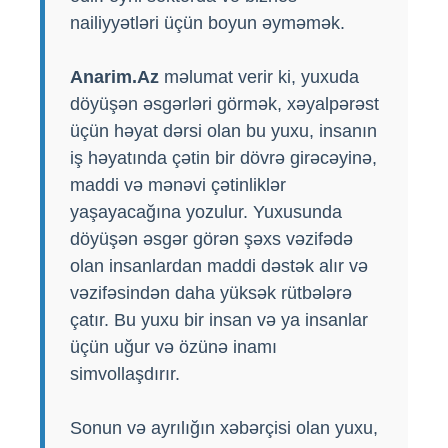
nailiyyətləri üçün boyun əyməmək.
Anarim.Az
məlumat verir ki, yuxuda
döyüşən əsgərləri görmək, xəyalpərəst
üçün həyat dərsi olan bu yuxu, insanın
iş həyatında çətin bir dövrə girəcəyinə,
maddi və mənəvi çətinliklər
yaşayacağına yozulur. Yuxusunda
döyüşən əsgər görən şəxs vəzifədə
olan insanlardan maddi dəstək alır və
vəzifəsindən daha yüksək rütbələrə
çatır. Bu yuxu bir insan və ya insanlar
üçün uğur və özünə inamı
simvollaşdırır.
Sonun və ayrılığın xəbərçisi olan yuxu,