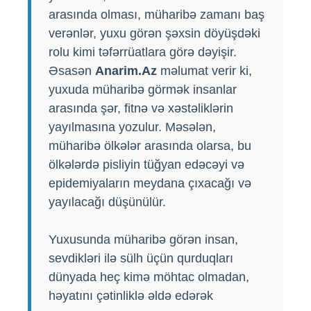
arasında olması, müharibə zamanı baş
verənlər, yuxu görən şəxsin döyüşdəki
rolu kimi təfərrüatlara görə dəyişir.
Əsasən
Anarim.Az
məlumat verir ki,
yuxuda müharibə görmək insanlar
arasında şər, fitnə və xəstəliklərin
yayılmasına yozulur. Məsələn,
müharibə ölkələr arasında olarsa, bu
ölkələrdə pisliyin tüğyan edəcəyi və
epidemiyaların meydana çıxacağı və
yayılacağı düşünülür.
Yuxusunda müharibə görən insan,
sevdikləri ilə sülh üçün qurduqları
dünyada heç kimə möhtac olmadan,
həyatını çətinliklə əldə edərək