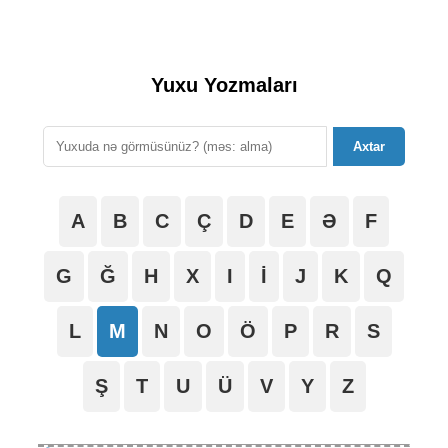
Yuxu Yozmaları
Axtar
A
B
C
Ç
D
E
Ə
F
G
Ğ
H
X
I
İ
J
K
Q
L
M
N
O
Ö
P
R
S
Ş
T
U
Ü
V
Y
Z