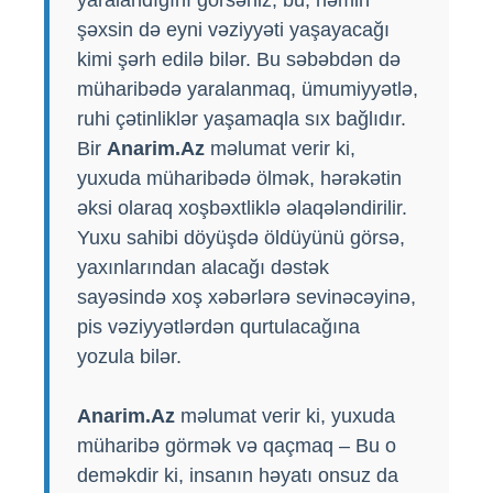
şəxsin də eyni vəziyyəti yaşayacağı
kimi şərh edilə bilər. Bu səbəbdən də
müharibədə yaralanmaq, ümumiyyətlə,
ruhi çətinliklər yaşamaqla sıx bağlıdır.
Bir
Anarim.Az
məlumat verir ki,
yuxuda müharibədə ölmək, hərəkətin
əksi olaraq xoşbəxtliklə əlaqələndirilir.
Yuxu sahibi döyüşdə öldüyünü görsə,
yaxınlarından alacağı dəstək
sayəsində xoş xəbərlərə sevinəcəyinə,
pis vəziyyətlərdən qurtulacağına
yozula bilər.
Anarim.Az
məlumat verir ki, yuxuda
müharibə görmək və qaçmaq – Bu o
deməkdir ki, insanın həyatı onsuz da