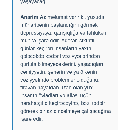
yaşayacaq.
Anarim.Az
məlumat verir ki, yuxuda
müharibənin başlandığını görmək
depressiyaya, qarışıqlığa və təhlükəli
mühitə işarə edir. Adətən sıxıntılı
günlər keçirən insanların yaxın
gələcəkdə kədərli vəziyyətlərindən
qurtula bilməyəcəklərini, yaşadıqları
cəmiyyətin, şəhərin və ya ölkənin
vəziyyətində problemlər olduğunu,
firavan həyatdan uzaq olan yuxu
insanın övladları və ailəsi üçün
narahatçılıq keçirəcəyinə, bəzi tədbir
görərək bir az dincəlməyə çalışacağına
işarə edir.