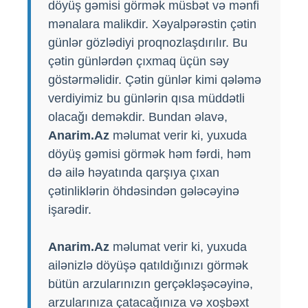
döyüş gəmisi görmək müsbət və mənfi
mənalara malikdir. Xəyalpərəstin çətin
günlər gözlədiyi proqnozlaşdırılır. Bu
çətin günlərdən çıxmaq üçün səy
göstərməlidir. Çətin günlər kimi qələmə
verdiyimiz bu günlərin qısa müddətli
olacağı deməkdir. Bundan əlavə,
Anarim.Az
məlumat verir ki, yuxuda
döyüş gəmisi görmək həm fərdi, həm
də ailə həyatında qarşıya çıxan
çətinliklərin öhdəsindən gələcəyinə
işarədir.
Anarim.Az
məlumat verir ki, yuxuda
ailənizlə döyüşə qatıldığınızı görmək
bütün arzularınızın gerçəkləşəcəyinə,
arzularınıza çatacağınıza və xoşbəxt