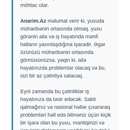
möhtac olar.
Anarim.Az
məlumat verir ki, yuxuda
müharibənin ortasında olmaq, yuxu
görənin ailə və iş həyatında mənfi
halların yaxınlaşdığına işarədir. Əgər
özünüzü müharibənin ortasında
görmüsünüzsə, yəqin ki, ailə
həyatınızda problemlər olacaq və bu,
sizi bir az çətinliyə salacaq.
Eyni zamanda bu çətinliklər iş
həyatınıza da təsir edəcək. Sakit
qalmağınız və rasional həllər çıxararaq
problemləri həll edə bilməniz üçün kiçik
bir işarə olan bu yuxu, məntiqinizi və