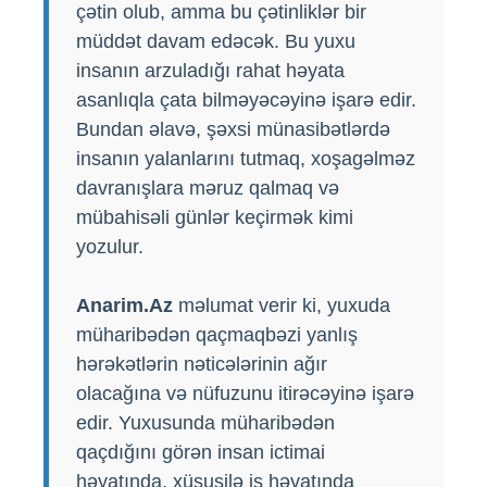
çətin olub, amma bu çətinliklər bir
müddət davam edəcək. Bu yuxu
insanın arzuladığı rahat həyata
asanlıqla çata bilməyəcəyinə işarə edir.
Bundan əlavə, şəxsi münasibətlərdə
insanın yalanlarını tutmaq, xoşagəlməz
davranışlara məruz qalmaq və
mübahisəli günlər keçirmək kimi
yozulur.
Anarim.Az
məlumat verir ki, yuxuda
müharibədən qaçmaqbəzi yanlış
hərəkətlərin nəticələrinin ağır
olacağına və nüfuzunu itirəcəyinə işarə
edir. Yuxusunda müharibədən
qaçdığını görən insan ictimai
həyatında, xüsusilə iş həyatında