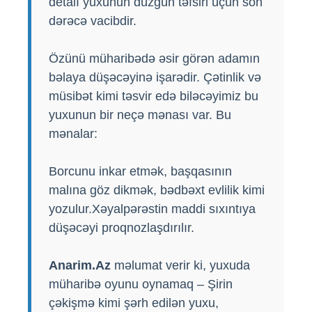
detalı yuxunun düzgün təfsiri üçün son
dərəcə vacibdir.
Özünü müharibədə əsir görən adamın
bəlaya düşəcəyinə işarədir. Çətinlik və
müsibət kimi təsvir edə biləcəyimiz bu
yuxunun bir neçə mənası var. Bu
mənalar:
Borcunu inkar etmək, başqasının
malına göz dikmək, bədbəxt evlilik kimi
yozulur.Xəyalpərəstin maddi sıxıntıya
düşəcəyi proqnozlaşdırılır.
Anarim.Az
məlumat verir ki, yuxuda
müharibə oyunu oynamaq – Şirin
çəkişmə kimi şərh edilən yuxu,