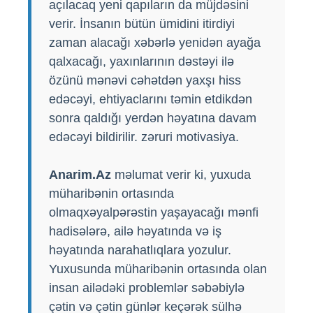
açılacaq yeni qapıların da müjdəsini
verir. İnsanın bütün ümidini itirdiyi
zaman alacağı xəbərlə yenidən ayağa
qalxacağı, yaxınlarının dəstəyi ilə
özünü mənəvi cəhətdən yaxşı hiss
edəcəyi, ehtiyaclarını təmin etdikdən
sonra qaldığı yerdən həyatına davam
edəcəyi bildirilir. zəruri motivasiya.
Anarim.Az
məlumat verir ki, yuxuda
müharibənin ortasında
olmaqxəyalpərəstin yaşayacağı mənfi
hadisələrə, ailə həyatında və iş
həyatında narahatlıqlara yozulur.
Yuxusunda müharibənin ortasında olan
insan ailədəki problemlər səbəbiylə
çətin və çətin günlər keçərək sülhə