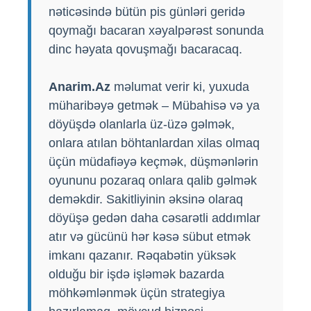
nəticəsində bütün pis günləri geridə
qoymağı bacaran xəyalpərəst sonunda
dinc həyata qovuşmağı bacaracaq.
Anarim.Az
məlumat verir ki, yuxuda
müharibəyə getmək – Mübahisə və ya
döyüşdə olanlarla üz-üzə gəlmək,
onlara atılan böhtanlardan xilas olmaq
üçün müdafiəyə keçmək, düşmənlərin
oyununu pozaraq onlara qalib gəlmək
deməkdir. Sakitliyinin əksinə olaraq
döyüşə gedən daha cəsarətli addımlar
atır və gücünü hər kəsə sübut etmək
imkanı qazanır. Rəqabətin yüksək
olduğu bir işdə işləmək bazarda
möhkəmlənmək üçün strategiya