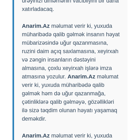
ürəyinizi dinləmənin vacibliyini bir daha
xatırladacaq.
Anarim.Az
məlumat verir ki, yuxuda
müharibədə qalib gəlmək insanın həyat
mübarizəsində uğur qazanmasına,
ruzini daim açıq saxlamasına, xeyirxah
və zəngin insanların dəstəyini
almasına, çoxlu xeyirxah işlərə imza
atmasına yozulur.
Anarim.Az
məlumat
verir ki, yuxuda müharibədə qalib
gəlmək həm də uğur qazanmağa,
çətinliklərə qalib gəlməyə, gözəllikləri
ilə sizə təqdim olunan həyatı yaşamaq
deməkdir.
Anarim.Az
məlumat verir ki, yuxuda