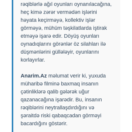
rəqiblərlə ağıl oyunları oynanılacağına,
heç kimə zərər vermədən işlərini
həyata keçirməyə, kollektiv işlər
görməyə, mühüm təşkilatlarda iştirak
etməyə işarə edir. Döyüş oyunları
oynadıqlarını görənlər öz silahları ilə
düşmənlərini güllələyir, oyunlarını
korlayırlar.
Anarim.Az
məlumat verir ki, yuxuda
müharibə filminə baxmaq insanın
çətinliklərə qalib gələrək uğur
qazanacağına işarədir. Bu, insanın
rəqiblərini neytrallaşdırdığını və
şəraitdə riski qabaqcadan görməyi
bacardığını göstərir.