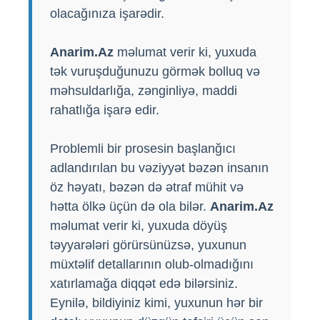
olacağınıza işarədir.
Anarim.Az
məlumat verir ki, yuxuda
tək vuruşduğunuzu görmək bolluq və
məhsuldarlığa, zənginliyə, maddi
rahatlığa işarə edir.
Problemli bir prosesin başlanğıcı
adlandırılan bu vəziyyət bəzən insanın
öz həyatı, bəzən də ətraf mühit və
hətta ölkə üçün də ola bilər.
Anarim.Az
məlumat verir ki, yuxuda döyüş
təyyarələri görürsünüzsə, yuxunun
müxtəlif detallarının olub-olmadığını
xatırlamağa diqqət edə bilərsiniz.
Eynilə, bildiyiniz kimi, yuxunun hər bir