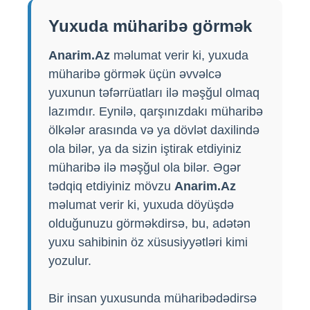
Yuxuda müharibə görmək
Anarim.Az
məlumat verir ki, yuxuda
müharibə görmək üçün əvvəlcə
yuxunun təfərrüatları ilə məşğul olmaq
lazımdır. Eynilə, qarşınızdakı müharibə
ölkələr arasında və ya dövlət daxilində
ola bilər, ya da sizin iştirak etdiyiniz
müharibə ilə məşğul ola bilər. Əgər
tədqiq etdiyiniz mövzu
Anarim.Az
məlumat verir ki, yuxuda döyüşdə
olduğunuzu görməkdirsə, bu, adətən
yuxu sahibinin öz xüsusiyyətləri kimi
yozulur.
Bir insan yuxusunda müharibədədirsə