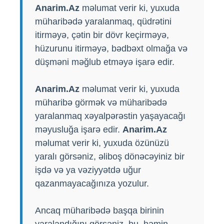
Anarim.Az
məlumat verir ki, yuxuda
müharibədə yaralanmaq, qüdrətini
itirməyə, çətin bir dövr keçirməyə,
hüzurunu itirməyə, bədbəxt olmağa və
düşməni məğlub etməyə işarə edir.
Anarim.Az
məlumat verir ki, yuxuda
müharibə görmək və müharibədə
yaralanmaq xəyalpərəstin yaşayacağı
məyusluğa işarə edir.
Anarim.Az
məlumat verir ki, yuxuda özünüzü
yaralı görsəniz, əliboş dönəcəyiniz bir
işdə və ya vəziyyətdə uğur
qazanmayacağınıza yozulur.
Ancaq müharibədə başqa birinin
yaralandığını görsəniz, bu, həmin