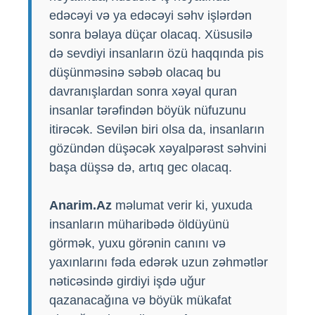
edəcəyi və ya edəcəyi səhv işlərdən
sonra bəlaya düçar olacaq. Xüsusilə
də sevdiyi insanların özü haqqında pis
düşünməsinə səbəb olacaq bu
davranışlardan sonra xəyal quran
insanlar tərəfindən böyük nüfuzunu
itirəcək. Sevilən biri olsa da, insanların
gözündən düşəcək xəyalpərəst səhvini
başa düşsə də, artıq gec olacaq.
Anarim.Az
məlumat verir ki, yuxuda
insanların müharibədə öldüyünü
görmək, yuxu görənin canını və
yaxınlarını fəda edərək uzun zəhmətlər
nəticəsində girdiyi işdə uğur
qazanacağına və böyük mükafat