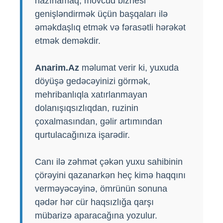
hazırlamaq, mövcud biznesi
genişləndirmək üçün başqaları ilə
əməkdaşlıq etmək və fərasətli hərəkət
etmək deməkdir.
Anarim.Az
məlumat verir ki, yuxuda
döyüşə gedəcəyinizi görmək,
mehribanlıqla xatırlanmayan
dolanışıqsızlıqdan, ruzinin
çoxalmasından, gəlir artımından
qurtulacağınıza işarədir.
Canı ilə zəhmət çəkən yuxu sahibinin
çörəyini qazanarkən heç kimə haqqını
verməyəcəyinə, ömrünün sonuna
qədər hər cür haqsızlığa qarşı
mübarizə aparacağına yozulur.