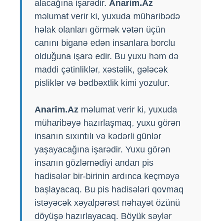
alacağına işarədir.
Anarim.Az
məlumat verir ki, yuxuda müharibədə
həlak olanları görmək vətən üçün
canını biganə edən insanlara borclu
olduğuna işarə edir. Bu yuxu həm də
maddi çətinliklər, xəstəlik, gələcək
pisliklər və bədbəxtlik kimi yozulur.
Anarim.Az
məlumat verir ki, yuxuda
müharibəyə hazırlaşmaq, yuxu görən
insanın sıxıntılı və kədərli günlər
yaşayacağına işarədir. Yuxu görən
insanın gözləmədiyi andan pis
hadisələr bir-birinin ardınca keçməyə
başlayacaq. Bu pis hadisələri qovmaq
istəyəcək xəyalpərəst nəhayət özünü
döyüşə hazırlayacaq. Böyük səylər