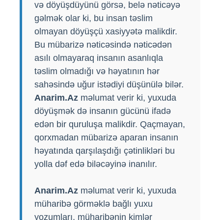
və döyüşdüyünü görsə, belə nəticəyə
gəlmək olar ki, bu insan təslim
olmayan döyüşçü xasiyyətə malikdir.
Bu mübarizə nəticəsində nəticədən
asılı olmayaraq insanın asanlıqla
təslim olmadığı və həyatının hər
sahəsində uğur istədiyi düşünülə bilər.
Anarim.Az
məlumat verir ki, yuxuda
döyüşmək də insanın gücünü ifadə
edən bir quruluşa malikdir. Qaçmayan,
qorxmadan mübarizə aparan insanın
həyatında qarşılaşdığı çətinlikləri bu
yolla dəf edə biləcəyinə inanılır.
Anarim.Az
məlumat verir ki, yuxuda
müharibə görməklə bağlı yuxu
yozumları, müharibənin kimlər