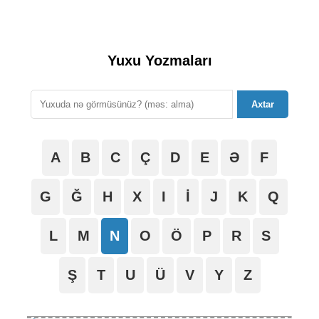
Yuxu Yozmaları
Axtar
A
B
C
Ç
D
E
Ə
F
G
Ğ
H
X
I
İ
J
K
Q
L
M
N
O
Ö
P
R
S
Ş
T
U
Ü
V
Y
Z