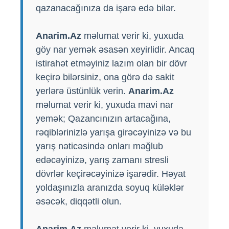
qazanacağınıza da işarə edə bilər.
Anarim.Az
məlumat verir ki, yuxuda
göy nar yemək əsasən xeyirlidir. Ancaq
istirahət etməyiniz lazım olan bir dövr
keçirə bilərsiniz, ona görə də sakit
yerlərə üstünlük verin.
Anarim.Az
məlumat verir ki, yuxuda mavi nar
yemək; Qazancınızın artacağına,
rəqiblərinizlə yarışa girəcəyinizə və bu
yarış nəticəsində onları məğlub
edəcəyinizə, yarış zamanı stresli
dövrlər keçirəcəyinizə işarədir. Həyat
yoldaşınızla aranızda soyuq küləklər
əsəcək, diqqətli olun.
Anarim.Az
məlumat verir ki, yuxuda