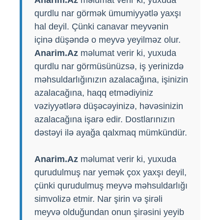
qurdlu nar görmək ümumiyyətlə yaxşı
hal deyil. Çünki canavar meyvənin
içinə düşəndə ​​o meyvə yeyilməz olur.
Anarim.Az
məlumat verir ki, yuxuda
qurdlu nar görmüsünüzsə, iş yerinizdə
məhsuldarlığınızın azalacağına, işinizin
azalacağına, haqq etmədiyiniz
vəziyyətlərə düşəcəyinizə, həvəsinizin
azalacağına işarə edir. Dostlarınızın
dəstəyi ilə ayağa qalxmaq mümkündür.
Anarim.Az
məlumat verir ki, yuxuda
qurudulmuş nar yemək çox yaxşı deyil,
çünki qurudulmuş meyvə məhsuldarlığı
simvolizə etmir. Nar şirin və şirəli
meyvə olduğundan onun şirəsini yeyib