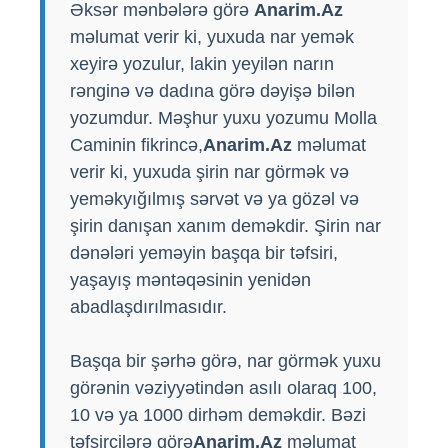
Əksər mənbələrə görə
Anarim.Az
məlumat verir ki, yuxuda nar yemək
xeyirə yozulur, lakin yeyilən narın
rənginə və dadına görə dəyişə bilən
yozumdur. Məşhur yuxu yozumu Molla
Caminin fikrincə,
Anarim.Az
məlumat
verir ki, yuxuda şirin nar görmək və
yeməkyığılmış sərvət və ya gözəl və
şirin danışan xanım deməkdir. Şirin nar
dənələri yeməyin başqa bir təfsiri,
yaşayış məntəqəsinin yenidən
abadlaşdırılmasıdır.
Başqa bir şərhə görə, nar görmək yuxu
görənin vəziyyətindən asılı olaraq 100,
10 və ya 1000 dirhəm deməkdir. Bəzi
təfsirçilərə görə
Anarim.Az
məlumat