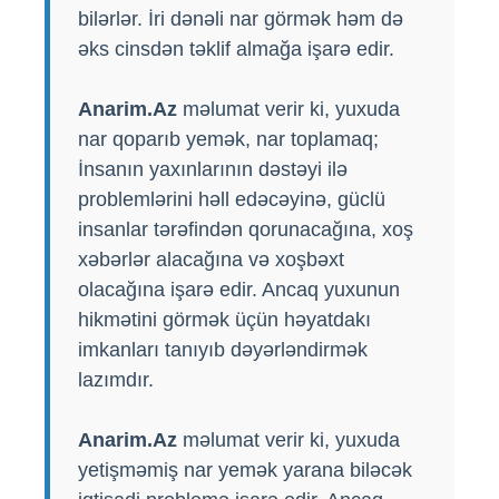
bilərlər. İri dənəli nar görmək həm də
əks cinsdən təklif almağa işarə edir.
Anarim.Az
məlumat verir ki, yuxuda
nar qoparıb yemək, nar toplamaq;
İnsanın yaxınlarının dəstəyi ilə
problemlərini həll edəcəyinə, güclü
insanlar tərəfindən qorunacağına, xoş
xəbərlər alacağına və xoşbəxt
olacağına işarə edir. Ancaq yuxunun
hikmətini görmək üçün həyatdakı
imkanları tanıyıb dəyərləndirmək
lazımdır.
Anarim.Az
məlumat verir ki, yuxuda
yetişməmiş nar yemək yarana biləcək