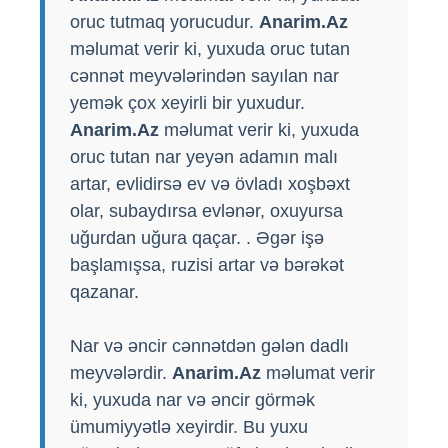
oruc tutmaq yorucudur.
Anarim.Az
məlumat verir ki, yuxuda oruc tutan
cənnət meyvələrindən sayılan nar
yemək çox xeyirli bir yuxudur.
Anarim.Az
məlumat verir ki, yuxuda
oruc tutan nar yeyən adamın malı
artar, evlidirsə ev və övladı xoşbəxt
olar, subaydırsa evlənər, oxuyursa
uğurdan uğura qaçar. . Əgər işə
başlamışsa, ruzisi artar və bərəkət
qazanar.
Nar və əncir cənnətdən gələn dadlı
meyvələrdir.
Anarim.Az
məlumat verir
ki, yuxuda nar və əncir görmək
ümumiyyətlə xeyirdir. Bu yuxu