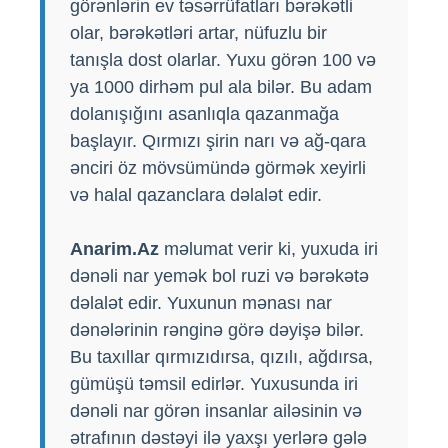
görənlərin ev təsərrüfatları bərəkətli
olar, bərəkətləri artar, nüfuzlu bir
tanışla dost olarlar. Yuxu görən 100 və
ya 1000 dirhəm pul ala bilər. Bu adam
dolanışığını asanlıqla qazanmağa
başlayır. Qırmızı şirin narı və ağ-qara
ənciri öz mövsümündə görmək xeyirli
və halal qazanclara dəlalət edir.
Anarim.Az
məlumat verir ki, yuxuda iri
dənəli nar yemək bol ruzi və bərəkətə
dəlalət edir. Yuxunun mənası nar
dənələrinin rənginə görə dəyişə bilər.
Bu taxıllar qırmızıdırsa, qızılı, ağdırsa,
gümüşü təmsil edirlər. Yuxusunda iri
dənəli nar görən insanlar ailəsinin və
ətrafının dəstəyi ilə yaxşı yerlərə gələ