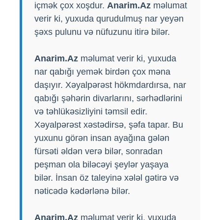
içmək çox xoşdur.
Anarim.Az
məlumat
verir ki, yuxuda qurudulmuş nar yeyən
şəxs pulunu və nüfuzunu itirə bilər.
Anarim.Az
məlumat verir ki, yuxuda
nar qabığı yemək birdən çox məna
daşıyır. Xəyalpərəst hökmdardırsa, nar
qabığı şəhərin divarlarını, sərhədlərini
və təhlükəsizliyini təmsil edir.
Xəyalpərəst xəstədirsə, şəfa tapar. Bu
yuxunu görən insan ayağına gələn
fürsəti əldən verə bilər, sonradan
peşman ola biləcəyi şeylər yaşaya
bilər. İnsan öz taleyinə xələl gətirə və
nəticədə kədərlənə bilər.
Anarim.Az
məlumat verir ki, yuxuda