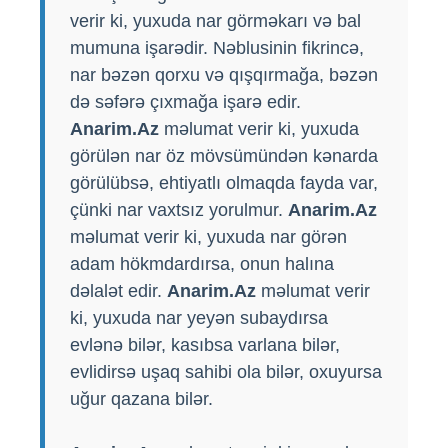
verir ki, yuxuda nar görməkarı və bal
mumuna işarədir. Nəblusinin fikrincə,
nar bəzən qorxu və qışqırmağa, bəzən
də səfərə çıxmağa işarə edir.
Anarim.Az
məlumat verir ki, yuxuda
görülən nar öz mövsümündən kənarda
görülübsə, ehtiyatlı olmaqda fayda var,
çünki nar vaxtsız yorulmur.
Anarim.Az
məlumat verir ki, yuxuda nar görən
adam hökmdardırsa, onun halına
dəlalət edir.
Anarim.Az
məlumat verir
ki, yuxuda nar yeyən subaydırsa
evlənə bilər, kasıbsa varlana bilər,
evlidirsə uşaq sahibi ola bilər, oxuyursa
uğur qazana bilər.