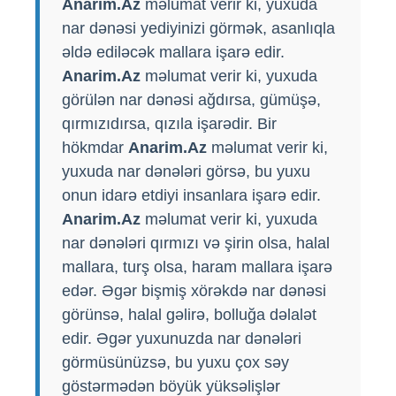
Anarim.Az
məlumat verir ki, yuxuda
nar dənəsi yediyinizi görmək, asanlıqla
əldə ediləcək mallara işarə edir.
Anarim.Az
məlumat verir ki, yuxuda
görülən nar dənəsi ağdırsa, gümüşə,
qırmızıdırsa, qızıla işarədir. Bir
hökmdar
Anarim.Az
məlumat verir ki,
yuxuda nar dənələri görsə, bu yuxu
onun idarə etdiyi insanlara işarə edir.
Anarim.Az
məlumat verir ki, yuxuda
nar dənələri qırmızı və şirin olsa, halal
mallara, turş olsa, haram mallara işarə
edər. Əgər bişmiş xörəkdə nar dənəsi
görünsə, halal gəlirə, bolluğa dəlalət
edir. Əgər yuxunuzda nar dənələri
görmüsünüzsə, bu yuxu çox səy
göstərmədən böyük yüksəlişlər