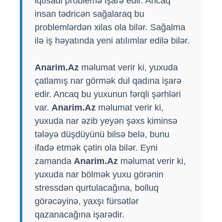
iqtisadi problemə işarə edir. Ancaq
insan tədricən sağalaraq bu
problemlərdən xilas ola bilər. Sağalma
ilə iş həyatında yeni atılımlar edilə bilər.
Anarim.Az
məlumat verir ki, yuxuda
çatlamış nar görmək dul qadına işarə
edir. Ancaq bu yuxunun fərqli şərhləri
var.
Anarim.Az
məlumat verir ki,
yuxuda nar əzib yeyən şəxs kiminsə
tələyə düşdüyünü bilsə belə, bunu
ifadə etmək çətin ola bilər. Eyni
zamanda
Anarim.Az
məlumat verir ki,
yuxuda nar bölmək yuxu görənin
stressdən qurtulacağına, bolluq
görəcəyinə, yaxşı fürsətlər
qazanacağına işarədir.