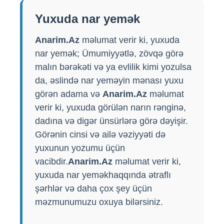
Yuxuda nar yemək
Anarim.Az
məlumat verir ki, yuxuda
nar yemək; Ümumiyyətlə, zövqə görə
malın bərəkəti və ya evlilik kimi yozulsa
da, əslində nar yeməyin mənası yuxu
görən adama və
Anarim.Az
məlumat
verir ki, yuxuda görülən narın rənginə,
dadına və digər ünsürlərə görə dəyişir.
Görənin cinsi və ailə vəziyyəti də
yuxunun yozumu üçün
vacibdir.
Anarim.Az
məlumat verir ki,
yuxuda nar yeməkhaqqında ətraflı
şərhlər və daha çox şey üçün
məzmunumuzu oxuya bilərsiniz.