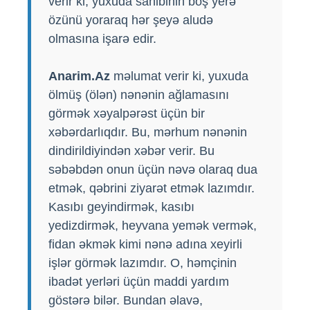
verir ki, yuxuda sahibinin boş yerə
özünü yoraraq hər şeyə aludə
olmasına işarə edir.
Anarim.Az
məlumat verir ki, yuxuda
ölmüş (ölən) nənənin ağlamasını
görmək xəyalpərəst üçün bir
xəbərdarlıqdır. Bu, mərhum nənənin
dindirildiyindən xəbər verir. Bu
səbəbdən onun üçün nəvə olaraq dua
etmək, qəbrini ziyarət etmək lazımdır.
Kasıbı geyindirmək, kasıbı
yedizdirmək, heyvana yemək vermək,
fidan əkmək kimi nənə adına xeyirli
işlər görmək lazımdır. O, həmçinin
ibadət yerləri üçün maddi yardım
göstərə bilər. Bundan əlavə,