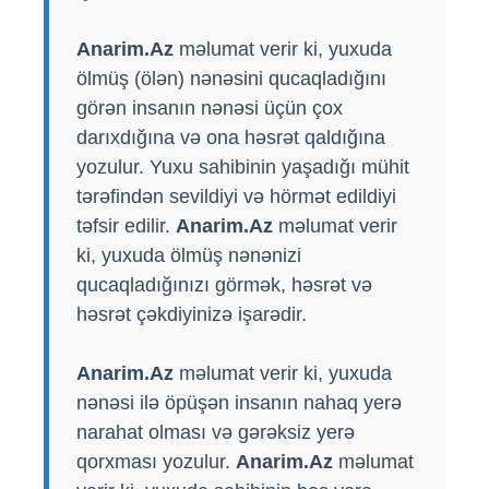
Anarim.Az
məlumat verir ki, yuxuda
ölmüş (ölən) nənəsini qucaqladığını
görən insanın nənəsi üçün çox
darıxdığına və ona həsrət qaldığına
yozulur. Yuxu sahibinin yaşadığı mühit
tərəfindən sevildiyi və hörmət edildiyi
təfsir edilir.
Anarim.Az
məlumat verir
ki, yuxuda ölmüş nənənizi
qucaqladığınızı görmək, həsrət və
həsrət çəkdiyinizə işarədir.
Anarim.Az
məlumat verir ki, yuxuda
nənəsi ilə öpüşən insanın nahaq yerə
narahat olması və gərəksiz yerə
qorxması yozulur.
Anarim.Az
məlumat