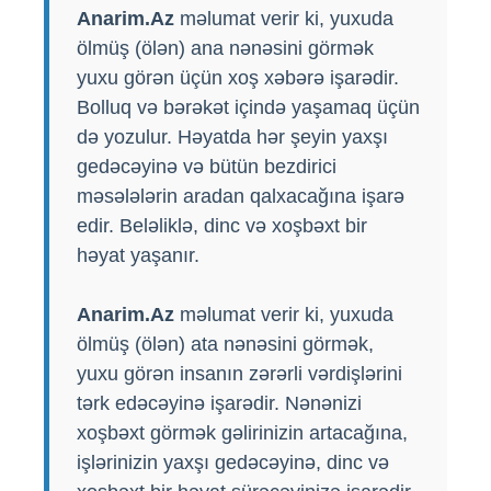
Anarim.Az
məlumat verir ki, yuxuda
ölmüş (ölən) ana nənəsini görmək
yuxu görən üçün xoş xəbərə işarədir.
Bolluq və bərəkət içində yaşamaq üçün
də yozulur. Həyatda hər şeyin yaxşı
gedəcəyinə və bütün bezdirici
məsələlərin aradan qalxacağına işarə
edir. Beləliklə, dinc və xoşbəxt bir
həyat yaşanır.
Anarim.Az
məlumat verir ki, yuxuda
ölmüş (ölən) ata nənəsini görmək,
yuxu görən insanın zərərli vərdişlərini
tərk edəcəyinə işarədir. Nənənizi
xoşbəxt görmək gəlirinizin artacağına,
işlərinizin yaxşı gedəcəyinə, dinc və