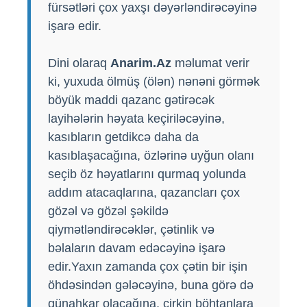
fürsətləri çox yaxşı dəyərləndirəcəyinə
işarə edir.
Dini olaraq
Anarim.Az
məlumat verir
ki, yuxuda ölmüş (ölən) nənəni görmək
böyük maddi qazanc gətirəcək
layihələrin həyata keçiriləcəyinə,
kasıbların getdikcə daha da
kasıblaşacağına, özlərinə uyğun olanı
seçib öz həyatlarını qurmaq yolunda
addım atacaqlarına, qazancları çox
gözəl və gözəl şəkildə
qiymətləndirəcəklər, çətinlik və
bəlaların davam edəcəyinə işarə
edir.Yaxın zamanda çox çətin bir işin
öhdəsindən gələcəyinə, buna görə də
günahkar olacağına, çirkin böhtanlara