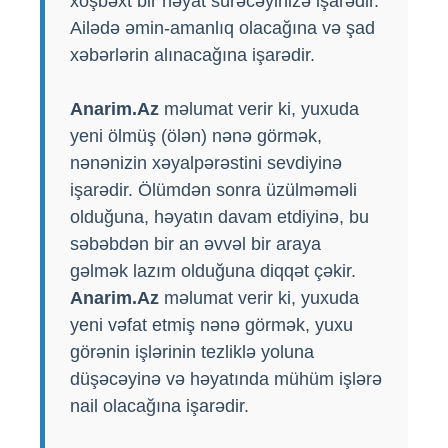
xoşbəxt bir həyat sürəcəyinizə işarədir.
Ailədə əmin-amanlıq olacağına və şad
xəbərlərin alınacağına işarədir.
Anarim.Az
məlumat verir ki, yuxuda
yeni ölmüş (ölən) nənə görmək,
nənənizin xəyalpərəstini sevdiyinə
işarədir. Ölümdən sonra üzülməməli
olduğuna, həyatın davam etdiyinə, bu
səbəbdən bir an əvvəl bir araya
gəlmək lazım olduğuna diqqət çəkir.
Anarim.Az
məlumat verir ki, yuxuda
yeni vəfat etmiş nənə görmək, yuxu
görənin işlərinin tezliklə yoluna
düşəcəyinə və həyatında mühüm işlərə
nail olacağına işarədir.