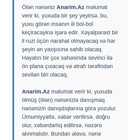
Ölən nənəniz
Anarim.Az
məlumat
verir ki, yuxuda bir şey yeyirsə, bu,
yuxu görən insanın ili bol-bol
keçirəcəyinə işarə edir. Xəyalpərəst bir
il ruzi üçün narahat olmayacaq və hər
şeyin ən yaxşısına sahib olacaq.
Həyatın bir çox sahəsində sevinci ilə
ön plana çıxacaq və ətrafı tərəfindən
sevilən biri olacaq.
Anarim.Az
məlumat verir ki, yuxuda
ölmüş (ölən) nənənizlə danışmaq
nənənizin danışdıqlarına görə yozulur.
Ümumiyyətlə, xəbər verilirsə, doğru
olur, xəbərdarlıq edilirsə, nəzərə
alınmalıdır. Bundan əlavə, nənə