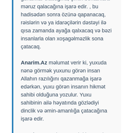
məruz qalacağına işarə edir. , bu
hadisədən sonra özünə qapanacaq,
rəislərin və ya idarəçilərin dəstəyi ilə
qısa zamanda ayağa qalxacaq və bəzi
insanlarla olan xoşagəlməzlik sona
çatacaq.
Anarim.Az
məlumat verir ki, yuxuda
nənə görmək yuxunu görən insan
Allahın razılığını qazanmağa işarə
edərkən, yuxu görən insanın hikmət
sahibi olduğuna yozulur. Yuxu
sahibinin ailə həyatında gözlədiyi
dinclik və əmin-amanlığa çatacağına
işarə edir.