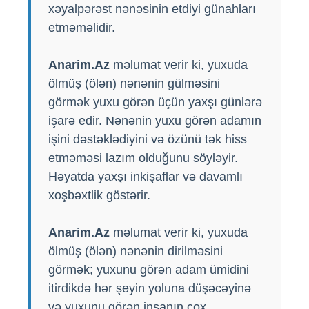
xəyalpərəst nənəsinin etdiyi günahları
etməməlidir.
Anarim.Az
məlumat verir ki, yuxuda
ölmüş (ölən) nənənin gülməsini
görmək yuxu görən üçün yaxşı günlərə
işarə edir. Nənənin yuxu görən adamın
işini dəstəklədiyini və özünü tək hiss
etməməsi lazım olduğunu söyləyir.
Həyatda yaxşı inkişaflar və davamlı
xoşbəxtlik göstərir.
Anarim.Az
məlumat verir ki, yuxuda
ölmüş (ölən) nənənin dirilməsini
görmək; yuxunu görən adam ümidini
itirdikdə hər şeyin yoluna düşəcəyinə
və yuxunu görən insanın çox