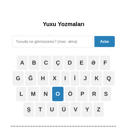
Yuxu Yozmaları
Axtar
A
B
C
Ç
D
E
Ə
F
G
Ğ
H
X
I
İ
J
K
Q
L
M
N
O
Ö
P
R
S
Ş
T
U
Ü
V
Y
Z