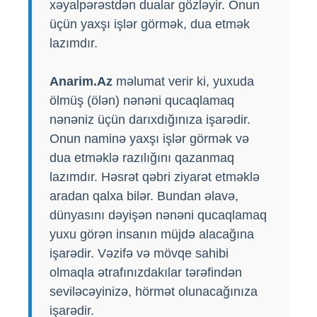
xəyalpərəstdən dualar gözləyir. Onun
üçün yaxşı işlər görmək, dua etmək
lazımdır.
Anarim.Az
məlumat verir ki, yuxuda
ölmüş (ölən) nənəni qucaqlamaq
nənəniz üçün darıxdığınıza işarədir.
Onun naminə yaxşı işlər görmək və
dua etməklə razılığını qazanmaq
lazımdır. Həsrət qəbri ziyarət etməklə
aradan qalxa bilər. Bundan əlavə,
dünyasını dəyişən nənəni qucaqlamaq
yuxu görən insanın müjdə alacağına
işarədir. Vəzifə və mövqe sahibi
olmaqla ətrafınızdakılar tərəfindən
seviləcəyinizə, hörmət olunacağınıza
işarədir.