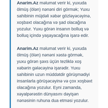
Anarim.Az
məlumat verir ki, yuxuda
ölmüş (ölən) nənəni diri görmək; Yuxu
sahibinin müjdəli xəbər gözləyəcəyinə,
xoşbəxt olacağına və şad olacağına
yozulur. Yuxu görən insanın bolluq və
bolluq içində yaşayacağına işarə edir.
Anarim.Az
məlumat verir ki, yuxuda
ölmüş (ölən) nənəni xəstə görmək,
yuxu görən şəxs üçün tezliklə xoş
xəbərin gələcəyinə işarədir. Yuxu
sahibinin uzun müddətdir görüşmədiyi
insanlarla görüşəcəyinə və çox xoşbəxt
olacağına yozulur. Eyni zamanda,
xəyalpərəstin dünyasını dəyişən
nənəsinin ruhuna dua etməsi yozulur.