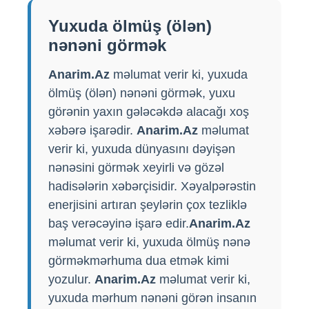
Yuxuda ölmüş (ölən)
nənəni görmək
Anarim.Az
məlumat verir ki, yuxuda
ölmüş (ölən) nənəni görmək, yuxu
görənin yaxın gələcəkdə alacağı xoş
xəbərə işarədir.
Anarim.Az
məlumat
verir ki, yuxuda dünyasını dəyişən
nənəsini görmək xeyirli və gözəl
hadisələrin xəbərçisidir. Xəyalpərəstin
enerjisini artıran şeylərin çox tezliklə
baş verəcəyinə işarə edir.
Anarim.Az
məlumat verir ki, yuxuda ölmüş nənə
görməkmərhuma dua etmək kimi
yozulur.
Anarim.Az
məlumat verir ki,
yuxuda mərhum nənəni görən insanın