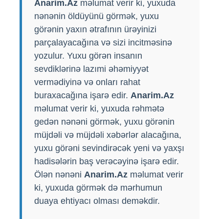
Anarim.Az
məlumat verir ki, yuxuda
nənənin öldüyünü görmək, yuxu
görənin yaxın ətrafının ürəyinizi
parçalayacağına və sizi incitməsinə
yozulur. Yuxu görən insanın
sevdiklərinə lazımi əhəmiyyət
vermədiyinə və onları rahat
buraxacağına işarə edir.
Anarim.Az
məlumat verir ki, yuxuda rəhmətə
gedən nənəni görmək, yuxu görənin
müjdəli və müjdəli xəbərlər alacağına,
yuxu görəni sevindirəcək yeni və yaxşı
hadisələrin baş verəcəyinə işarə edir.
Ölən nənəni
Anarim.Az
məlumat verir
ki, yuxuda görmək də mərhumun
duaya ehtiyacı olması deməkdir.