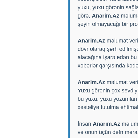
yuxu, yuxu görənin sağla
görə,
Anarim.Az
məlumat
şeyin olmayacağı bir pro
Anarim.Az
məlumat verir
dövr olaraq şərh edilmişd
alacağına işarə edən bu 
xəbərlər qarşısında kədə
Anarim.Az
məlumat veri
Yuxu görənin çox sevdiyi
bu yuxu, yuxu yozumları 
xəstəliyə tutulma ehtima
İnsan
Anarim.Az
məlumat
və onun üçün dəfn mərasi