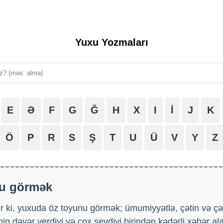
Yuxu Yozmaları
E
Ə
F
G
Ğ
H
X
I
İ
J
K
Ö
P
R
S
Ş
T
U
Ü
V
Y
Z
nu görmək
 ki, yuxuda öz toyunu görmək; ümumiyyətlə, çətin və çət
nin dəyər verdiyi və çox sevdiyi birindən kədərli xəbər a