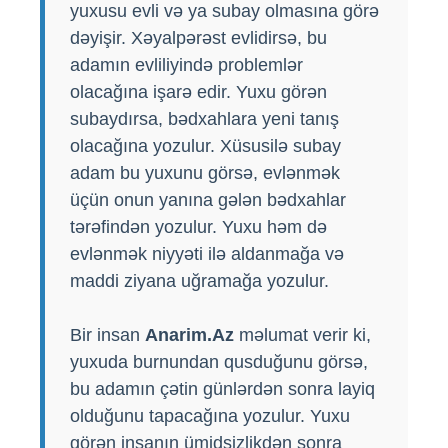
yuxusu evli və ya subay olmasına görə
dəyişir. Xəyalpərəst evlidirsə, bu
adamın evliliyində problemlər
olacağına işarə edir. Yuxu görən
subaydırsa, bədxahlara yeni tanış
olacağına yozulur. Xüsusilə subay
adam bu yuxunu görsə, evlənmək
üçün onun yanına gələn bədxahlar
tərəfindən yozulur. Yuxu həm də
evlənmək niyyəti ilə aldanmağa və
maddi ziyana uğramağa yozulur.
Bir insan
Anarim.Az
məlumat verir ki,
yuxuda burnundan qusduğunu görsə,
bu adamın çətin günlərdən sonra layiq
olduğunu tapacağına yozulur. Yuxu
görən insanın ümidsizlikdən sonra