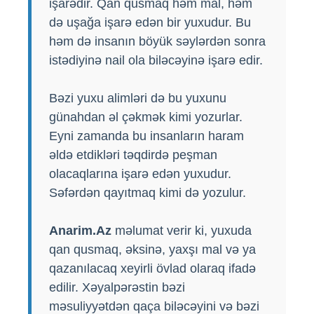
işarədir. Qan qusmaq həm mal, həm
də uşağa işarə edən bir yuxudur. Bu
həm də insanın böyük səylərdən sonra
istədiyinə nail ola biləcəyinə işarə edir.
Bəzi yuxu alimləri də bu yuxunu
günahdan əl çəkmək kimi yozurlar.
Eyni zamanda bu insanların haram
əldə etdikləri təqdirdə peşman
olacaqlarına işarə edən yuxudur.
Səfərdən qayıtmaq kimi də yozulur.
Anarim.Az
məlumat verir ki, yuxuda
qan qusmaq, əksinə, yaxşı mal və ya
qazanılacaq xeyirli övlad olaraq ifadə
edilir. Xəyalpərəstin bəzi
məsuliyyətdən qaça biləcəyini və bəzi