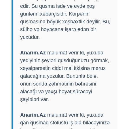
edir. Su qusma işdə və evdə xoş
günlərin xəbərçisidir. Körpənin
qusmasına böyük xoşbəxtlik deyilir. Bu,
sülhə və həyəcana işarə edən bir
yuxudur.
Anarim.Az
məlumat verir ki, yuxuda
yediyiniz şeyləri qusduğunuzu görmək,
xəyalpərəstin ciddi mal itkisinə məruz
qalacağına yozulur. Bununla belə,
onun sonda zəhmətinin bəhrəsini
alacağı və yaxşı həyat sürəcəyi
şayiələri var.
Anarim.Az
məlumat verir ki, yuxuda
qan qusmaq stolüstü iş ala biləcəyinizə