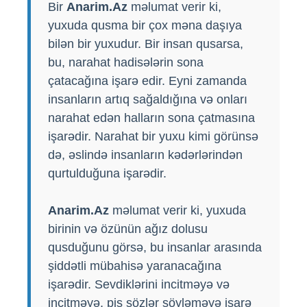
Bir
Anarim.Az
məlumat verir ki,
yuxuda qusma bir çox məna daşıya
bilən bir yuxudur. Bir insan qusarsa,
bu, narahat hadisələrin sona
çatacağına işarə edir. Eyni zamanda
insanların artıq sağaldığına və onları
narahat edən halların sona çatmasına
işarədir. Narahat bir yuxu kimi görünsə
də, əslində insanların kədərlərindən
qurtulduğuna işarədir.
Anarim.Az
məlumat verir ki, yuxuda
birinin və özünün ağız dolusu
qusduğunu görsə, bu insanlar arasında
şiddətli mübahisə yaranacağına
işarədir. Sevdiklərini incitməyə və
incitməyə, pis sözlər söyləməyə işarə