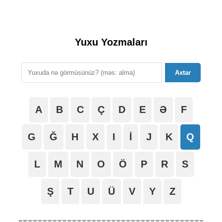
Yuxu Yozmaları
Axtar
A
B
C
Ç
D
E
Ə
F
G
Ğ
H
X
I
İ
J
K
Q
L
M
N
O
Ö
P
R
S
Ş
T
U
Ü
V
Y
Z