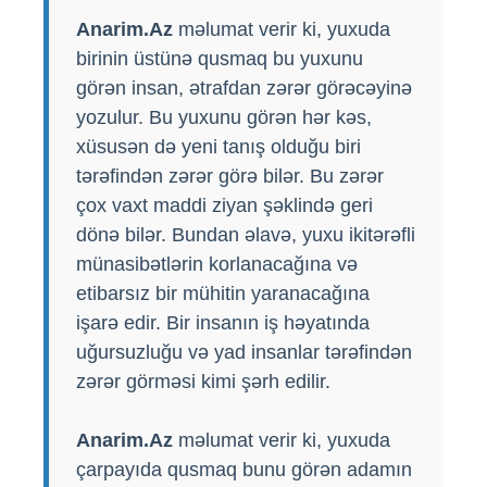
Anarim.Az
məlumat verir ki, yuxuda
birinin üstünə qusmaq bu yuxunu
görən insan, ətrafdan zərər görəcəyinə
yozulur. Bu yuxunu görən hər kəs,
xüsusən də yeni tanış olduğu biri
tərəfindən zərər görə bilər. Bu zərər
çox vaxt maddi ziyan şəklində geri
dönə bilər. Bundan əlavə, yuxu ikitərəfli
münasibətlərin korlanacağına və
etibarsız bir mühitin yaranacağına
işarə edir. Bir insanın iş həyatında
uğursuzluğu və yad insanlar tərəfindən
zərər görməsi kimi şərh edilir.
Anarim.Az
məlumat verir ki, yuxuda
çarpayıda qusmaq bunu görən adamın