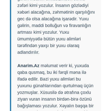
zəfəri kimi yozulur. İnsanın gözlədiyi
xəbəri alacağına, zəhmətinin qarşılığını
gec də olsa alacağına işarədir. Yuxu
gəlirin, maddi bolluğun və firavanlığın
artması kimi yozulur. Yuxu
ümumiyyətlə bütün yuxu alimləri
tərəfindən yaxşı bir yuxu olaraq
adlandırılır.
Anarim.Az
məlumat verir ki, yuxuda
qaba qusmaq, bu iki fərqli məna ilə
ifadə edilir. Bəzi yuxu alimləri bu
yuxunu günahlarından qurtulmaq üçün
yozmuşlar. Xüsusilə də ətrafına çoxlu
ziyan vuran insanın birdən-birə özünü
bağışlaması yozulur. Xəyalın başqa bir