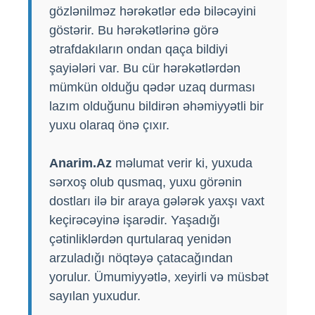
gözlənilməz hərəkətlər edə biləcəyini
göstərir. Bu hərəkətlərinə görə
ətrafdakıların ondan qaça bildiyi
şayiələri var. Bu cür hərəkətlərdən
mümkün olduğu qədər uzaq durması
lazım olduğunu bildirən əhəmiyyətli bir
yuxu olaraq önə çıxır.
Anarim.Az
məlumat verir ki, yuxuda
sərxoş olub qusmaq, yuxu görənin
dostları ilə bir araya gələrək yaxşı vaxt
keçirəcəyinə işarədir. Yaşadığı
çətinliklərdən qurtularaq yenidən
arzuladığı nöqtəyə çatacağından
yorulur. Ümumiyyətlə, xeyirli və müsbət
sayılan yuxudur.