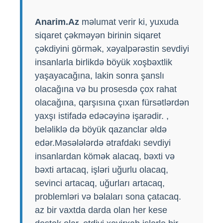
Anarim.Az
məlumat verir ki, yuxuda
siqaret çəkməyən birinin siqaret
çəkdiyini görmək, xəyalpərəstin sevdiyi
insanlarla birlikdə böyük xoşbəxtlik
yaşayacağına, lakin sonra şanslı
olacağına və bu prosesdə çox rahat
olacağına, qarşısına çıxan fürsətlərdən
yaxşı istifadə edəcəyinə işarədir. ,
beləliklə də böyük qazanclar əldə
edər.Məsələlərdə ətrafdakı sevdiyi
insanlardan kömək alacaq, bəxti və
bəxti artacaq, işləri uğurlu olacaq,
sevinci artacaq, uğurları artacaq,
problemləri və bəlaları sona çatacaq.
az bir vaxtda darda olan her kese