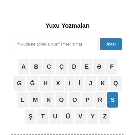
Yuxu Yozmaları
Axtar
A
B
C
Ç
D
E
Ə
F
G
Ğ
H
X
I
İ
J
K
Q
L
M
N
O
Ö
P
R
S
Ş
T
U
Ü
V
Y
Z