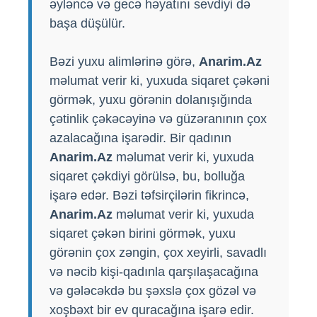
əyləncə və gecə həyatını sevdiyi də
başa düşülür.
Bəzi yuxu alimlərinə görə,
Anarim.Az
məlumat verir ki, yuxuda siqaret çəkəni
görmək, yuxu görənin dolanışığında
çətinlik çəkəcəyinə və güzəranının çox
azalacağına işarədir. Bir qadının
Anarim.Az
məlumat verir ki, yuxuda
siqaret çəkdiyi görülsə, bu, bolluğa
işarə edər. Bəzi təfsirçilərin fikrincə,
Anarim.Az
məlumat verir ki, yuxuda
siqaret çəkən birini görmək, yuxu
görənin çox zəngin, çox xeyirli, savadlı
və nəcib kişi-qadınla qarşılaşacağına
və gələcəkdə bu şəxslə çox gözəl və
xoşbəxt bir ev quracağına işarə edir.