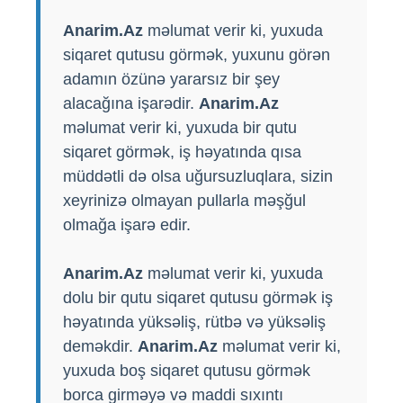
Anarim.Az
məlumat verir ki, yuxuda
siqaret qutusu görmək, yuxunu görən
adamın özünə yararsız bir şey
alacağına işarədir.
Anarim.Az
məlumat verir ki, yuxuda bir qutu
siqaret görmək, iş həyatında qısa
müddətli də olsa uğursuzluqlara, sizin
xeyrinizə olmayan pullarla məşğul
olmağa işarə edir.
Anarim.Az
məlumat verir ki, yuxuda
dolu bir qutu siqaret qutusu görmək iş
həyatında yüksəliş, rütbə və yüksəliş
deməkdir.
Anarim.Az
məlumat verir ki,
yuxuda boş siqaret qutusu görmək
borca ​​girməyə və maddi sıxıntı