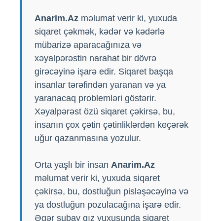
Anarim.Az
məlumat verir ki, yuxuda
siqaret çəkmək, kədər və kədərlə
mübarizə aparacağınıza və
xəyalpərəstin narahat bir dövrə
girəcəyinə işarə edir. Siqaret başqa
insanlar tərəfindən yaranan və ya
yaranacaq problemləri göstərir.
Xəyalpərəst özü siqaret çəkirsə, bu,
insanın çox çətin çətinliklərdən keçərək
uğur qazanmasına yozulur.
Orta yaşlı bir insan
Anarim.Az
məlumat verir ki, yuxuda siqaret
çəkirsə, bu, dostluğun pisləşəcəyinə və
ya dostluğun pozulacağına işarə edir.
Əgər subay qız yuxusunda siqaret