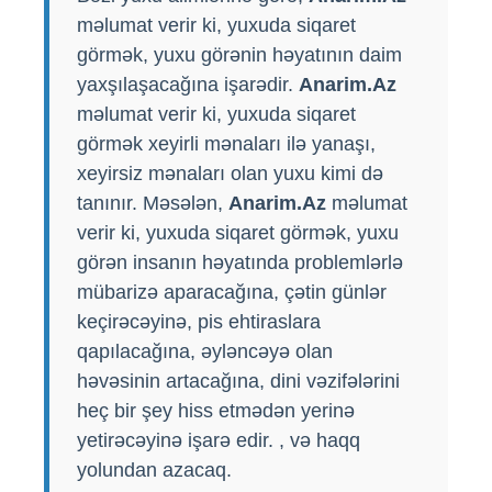
məlumat verir ki, yuxuda siqaret
görmək, yuxu görənin həyatının daim
yaxşılaşacağına işarədir.
Anarim.Az
məlumat verir ki, yuxuda siqaret
görmək xeyirli mənaları ilə yanaşı,
xeyirsiz mənaları olan yuxu kimi də
tanınır. Məsələn,
Anarim.Az
məlumat
verir ki, yuxuda siqaret görmək, yuxu
görən insanın həyatında problemlərlə
mübarizə aparacağına, çətin günlər
keçirəcəyinə, pis ehtiraslara
qapılacağına, əyləncəyə olan
həvəsinin artacağına, dini vəzifələrini
heç bir şey hiss etmədən yerinə
yetirəcəyinə işarə edir. , və haqq
yolundan azacaq.