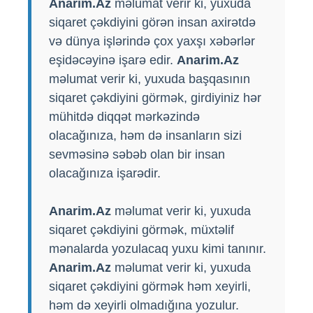
Anarim.Az
məlumat verir ki, yuxuda
siqaret çəkdiyini görən insan axirətdə
və dünya işlərində çox yaxşı xəbərlər
eşidəcəyinə işarə edir.
Anarim.Az
məlumat verir ki, yuxuda başqasının
siqaret çəkdiyini görmək, girdiyiniz hər
mühitdə diqqət mərkəzində
olacağınıza, həm də insanların sizi
sevməsinə səbəb olan bir insan
olacağınıza işarədir.
Anarim.Az
məlumat verir ki, yuxuda
siqaret çəkdiyini görmək, müxtəlif
mənalarda yozulacaq yuxu kimi tanınır.
Anarim.Az
məlumat verir ki, yuxuda
siqaret çəkdiyini görmək həm xeyirli,
həm də xeyirli olmadığına yozulur.