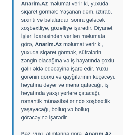
Anarim.Az
məlumat verir ki, yuxuda
siqaret görmək; Yaşanan qəm, iztirab,
sıxıntı və bəlalardan sonra gələcək
xoşbəxtliyə, gözəlliyə işarədir. Diyanət
İşləri İdarəsindən verilən məlumata
görə,
Anarim.Az
məlumat verir ki,
yuxuda siqaret görmək, süfrələrin
zəngin olacağına və iş həyatında çoxlu
gəlir əldə edəcəyinə işarə edir. Yuxu
görənin qorxu və qayğılarının keçəcəyi,
həyatına dəyər və məna qatacağı, iş
həyatında yaxşı yerlərə çatacağı,
romantik münasibətlərində xoşbəxtlik
yaşayacağı, bolluq və bolluq
görəcəyinə işarədir.
Bəzi yuxu alimlərinə görə,
Anarim.Az