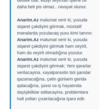
destek olar, etdiyi xeyirxah işlerle bir
daha beli pis olmaz.. rəvayət olunur.
Anarim.Az
məlumat verir ki, yuxuda
siqaret çəkdiyini görmək, müxtəlif
mənalarda yozulacaq yuxu kimi tanınır.
Anarim.Az
məlumat verir ki, yuxuda
siqaret çəkdiyini görmək həm xeyirli,
həm də xeyirli olmadığına yozulur.
Anarim.Az
məlumat verir ki, yuxuda
siqaret çəkdiyini görmək; Yeni qərarlar
veriləcəyinə, xəyalpərəstin bol şanslar
qazanacağına, çətin günlərin geridə
qalacağına, şəxsi və iş həyatında
dəyişikliklər ediləcəyinə, problemlərə
həll yolları çıxarılacağına işarə edir.