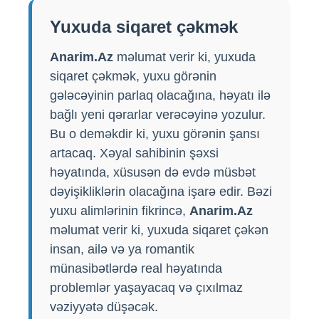
Yuxuda siqaret çəkmək
Anarim.Az
məlumat verir ki, yuxuda
siqaret çəkmək, yuxu görənin
gələcəyinin parlaq olacağına, həyatı ilə
bağlı yeni qərarlar verəcəyinə yozulur.
Bu o deməkdir ki, yuxu görənin şansı
artacaq. Xəyal sahibinin şəxsi
həyatında, xüsusən də evdə müsbət
dəyişikliklərin olacağına işarə edir. Bəzi
yuxu alimlərinin fikrincə,
Anarim.Az
məlumat verir ki, yuxuda siqaret çəkən
insan, ailə və ya romantik
münasibətlərdə real həyatında
problemlər yaşayacaq və çıxılmaz
vəziyyətə düşəcək.