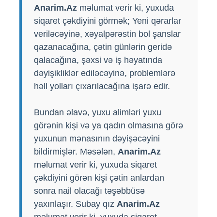
Anarim.Az
məlumat verir ki, yuxuda
siqaret çəkdiyini görmək; Yeni qərarlar
veriləcəyinə, xəyalpərəstin bol şanslar
qazanacağına, çətin günlərin geridə
qalacağına, şəxsi və iş həyatında
dəyişikliklər ediləcəyinə, problemlərə
həll yolları çıxarılacağına işarə edir.
Bundan əlavə, yuxu alimləri yuxu
görənin kişi və ya qadın olmasına görə
yuxunun mənasının dəyişəcəyini
bildirmişlər. Məsələn,
Anarim.Az
məlumat verir ki, yuxuda siqaret
çəkdiyini görən kişi çətin anlardan
sonra nail olacağı təşəbbüsə
yaxınlaşır. Subay qız
Anarim.Az
məlumat verir ki, yuxuda siqaret