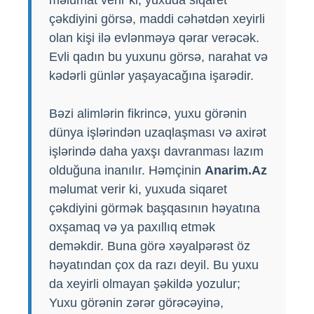
çəkdiyini görsə, maddi cəhətdən xeyirli
olan kişi ilə evlənməyə qərar verəcək.
Evli qadın bu yuxunu görsə, narahat və
kədərli günlər yaşayacağına işarədir.
Bəzi alimlərin fikrincə, yuxu görənin
dünya işlərindən uzaqlaşması və axirət
işlərində daha yaxşı davranması lazım
olduğuna inanılır. Həmçinin
Anarim.Az
məlumat verir ki, yuxuda siqaret
çəkdiyini görmək başqasının həyatına
oxşamaq və ya paxıllıq etmək
deməkdir. Buna görə xəyalpərəst öz
həyatından çox da razı deyil. Bu yuxu
da xeyirli olmayan şəkildə yozulur;
Yuxu görənin zərər görəcəyinə,