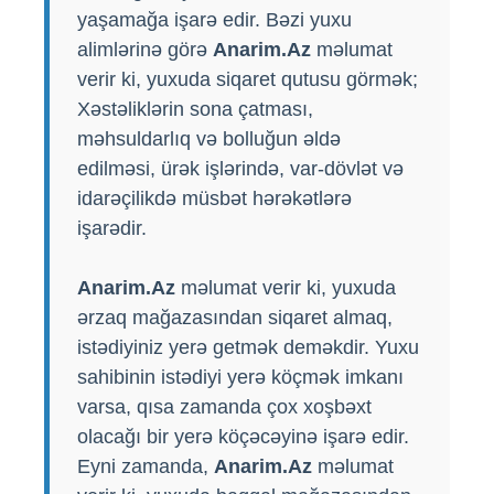
yaşamağa işarə edir. Bəzi yuxu
alimlərinə görə
Anarim.Az
məlumat
verir ki, yuxuda siqaret qutusu görmək;
Xəstəliklərin sona çatması,
məhsuldarlıq və bolluğun əldə
edilməsi, ürək işlərində, var-dövlət və
idarəçilikdə müsbət hərəkətlərə
işarədir.
Anarim.Az
məlumat verir ki, yuxuda
ərzaq mağazasından siqaret almaq,
istədiyiniz yerə getmək deməkdir. Yuxu
sahibinin istədiyi yerə köçmək imkanı
varsa, qısa zamanda çox xoşbəxt
olacağı bir yerə köçəcəyinə işarə edir.
Eyni zamanda,
Anarim.Az
məlumat