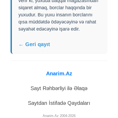
verir ki, yuxuda baqqal mağazasından
siqaret almaq, borclar haqqında bir
yuxudur. Bu yuxu insanın borclarını
qısa müddətdə ödəyəcəyinə və rahat
səyahət edəcəyinə işarə edir.
← Geri qayıt
Anarim.Az
Sayt Rəhbərliyi ilə Əlaqə
Saytdan İstifadə Qaydaları
Anarim.Az 2004-2026