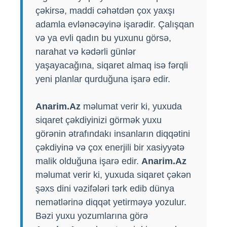
çəkirsə, maddi cəhətdən çox yaxşı
adamla evlənəcəyinə işarədir. Çalışqan
və ya evli qadın bu yuxunu görsə,
narahat və kədərli günlər
yaşayacağına, siqaret almaq isə fərqli
yeni planlar qurduğuna işarə edir.
Anarim.Az
məlumat verir ki, yuxuda
siqaret çəkdiyinizi görmək yuxu
görənin ətrafındakı insanların diqqətini
çəkdiyinə və çox enerjili bir xasiyyətə
malik olduğuna işarə edir.
Anarim.Az
məlumat verir ki, yuxuda siqaret çəkən
şəxs dini vəzifələri tərk edib dünya
nemətlərinə diqqət yetirməyə yozulur.
Bəzi yuxu yozumlarına görə