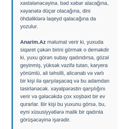
xəstələnəcəyinə, bəd xəbər alacağına,
xəyanətə düçar olacağına, dini
öhdəliklərə laqeyd qalacağına da
yozulur.
Anarim.Az
məlumat verir ki, yuxuda
siqaret çəkən birini görmək o deməkdir
ki, yuxu görən subay qadındırsa, gözəl
geyinmiş, yüksək vəzifə tutan, karyera
yönümlü, ali təhsilli, alicənab və varlı
bir kişi ilə qarşılaşacaq və bu adamdan
təsirlənəcək. xəyalpərəstin qarşılığını
verir və gələcəkdə çox xoşbəxt bir ev
qurarlar. Bir kişi bu yuxunu görsə, bu,
eyni xüsusiyyətlərə malik bir qadınla
görüşəcəyinə işarədir.