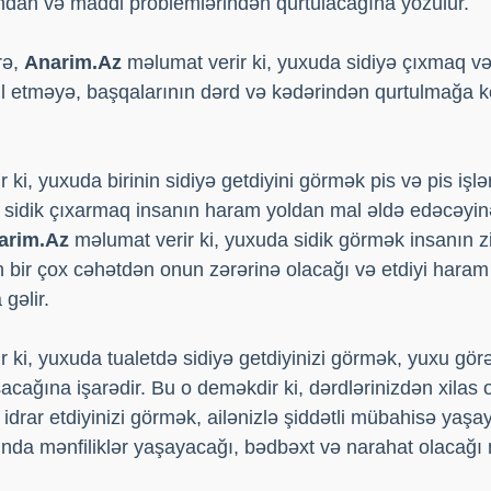
ından və maddi problemlərindən qurtulacağına yozulur.
rə,
Anarim.Az
məlumat verir ki, yuxuda sidiyə çıxmaq və
əll etməyə, başqalarının dərd və kədərindən qurtulmağa
 ki, yuxuda birinin sidiyə getdiyini görmək pis və pis işl
 sidik çıxarmaq insanın haram yoldan mal əldə edəcəyinə 
arim.Az
məlumat verir ki, yuxuda sidik görmək insanın z
ın bir çox cəhətdən onun zərərinə olacağı və etdiyi hara
gəlir.
 ki, yuxuda tualetdə sidiyə getdiyinizi görmək, yuxu gö
cağına işarədir. Bu o deməkdir ki, dərdlərinizdən xilas 
idrar etdiyinizi görmək, ailənizlə şiddətli mübahisə yaşa
nda mənfiliklər yaşayacağı, bədbəxt və narahat olacağı 