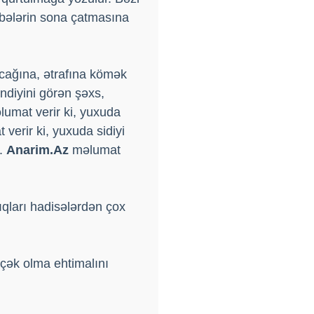
übələrin sona çatmasına
acağına, ətrafına kömək
ndiyini görən şəxs,
umat verir ki, yuxuda
verir ki, yuxuda sidiyi
z.
Anarim.Az
məlumat
dıqları hadisələrdən çox
çək olma ehtimalını