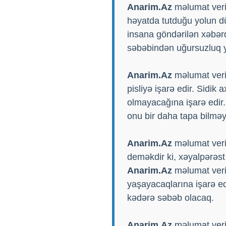
Anarim.Az
məlumat verir
həyatda tutduğu yolun d
insana göndərilən xəbərd
səbəbindən uğursuzluq y
Anarim.Az
məlumat verir
pisliyə işarə edir. Sidi
olmayacağına işarə edir. 
onu bir daha tapa bilməy
Anarim.Az
məlumat verir
deməkdir ki, xəyalpərəst
Anarim.Az
məlumat verir
yaşayacaqlarına işarə ed
kədərə səbəb olacaq.
Anarim.Az
məlumat verir