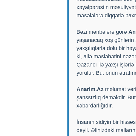
xəyalpərəstin məsuliyyət
məsələlərə diqqətlə baxm
Bəzi mənbələrə görə
An
yaşanacaq xoş günlərin 
yaxşılıqlarla dolu bir hə
ki, ailə məsləhətini nəz
Qazancı ilə yaxşı işlər
yorulur. Bu, onun ətrafın
Anarim.Az
məlumat verir
şanssızlıq deməkdir. Butu
xəbərdarlığıdır.
İnsanın sidiyin bir hissəs
deyil. Əlinizdəki malların 