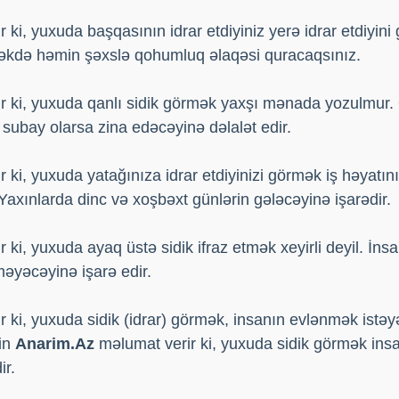
 ki, yuxuda başqasının idrar etdiyiniz yerə idrar etdiyini
cəkdə həmin şəxslə qohumluq əlaqəsi quracaqsınız.
 ki, yuxuda qanlı sidik görmək yaxşı mənada yozulmur. 
 subay olarsa zina edəcəyinə dəlalət edir.
 ki, yuxuda yatağınıza idrar etdiyinizi görmək iş həyatın
Yaxınlarda dinc və xoşbəxt günlərin gələcəyinə işarədir.
 ki, yuxuda ayaq üstə sidik ifraz etmək xeyirli deyil. İn
əyəcəyinə işarə edir.
 ki, yuxuda sidik (idrar) görmək, insanın evlənmək istəyə
nin
Anarim.Az
məlumat verir ki, yuxuda sidik görmək insan
ir.