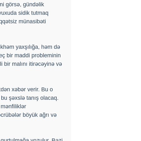
ni görsə, gündəlik
yuxuda sidik tutmaq
iqqətsiz münasibəti
məkhəm yaxşılığa, həm də
heç bir maddi probleminin
 bir malını itirəcəyinə və
dən xəbər verir. Bu o
 bu şəxslə tanış olacaq.
mənfiliklər
əcrübələr böyük ağrı və
n qurtulmağa yozulur. Bəzi