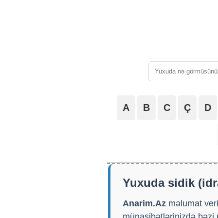
A
B
C
Ç
D
Yuxuda sidik (id
Anarim.Az
məlumat verir
münasibətlərinizdə bəzi 