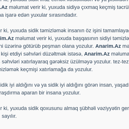
.Az
məlumat verir ki, yuxuda sidiyə çıxmaq keçmiş təcr
na işarə edən yuxular sırasındadır.
 ki, yuxuda sidik təmizləmək insanın öz işini tamamlay
im.Az
məlumat verir ki, yuxuda başqasının sidiyi təmizlə
ini üzərinə götürüb peşman olana yozulur.
Anarim.Az
məl
 kişi etdiyi səhvləri düzəltmək istəsə,
Anarim.Az
məlumat 
səhvləri xatırlayaraq gərəksiz üzülməyə yozulur. tez-te
təmizləmək keçmişi xatırlamağa da yozulur.
ik iyi aldığını və ya sidik iyi aldığını görən insan, yaşa
araşdırma aparan bir insana yozulur.
 ki, yuxuda sidik qoxusunu almaq şübhəli vəziyyətin ger
sayılır.