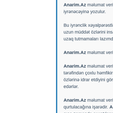
Anarim.Az
məlumat verir
iyrənəcəyinə yozulur.
Bu iyrənclik xəyalpərəst
uzun müddət özlərini ins
uzaq tutmamaları lazımdı
Anarim.Az
məlumat verir
Anarim.Az
məlumat verir
tərəfindən çoxlu həmfikir
özlərinə idrar etdiyini gö
edərlər.
Anarim.Az
məlumat verir
qurtulacağına işarədir.
A