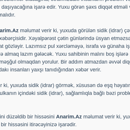
 daşıyacağına işarə edir. Yuxu görən şəxs diqqət etməli 
alıdır.
arim.Az
məlumat verir ki, yuxuda görülən sidik (idrar) çə
xəbərçisidir. Xəyalpərəst çətin günlərində üsyan etməzs
yat gözləyir. Lazımsız pul xərcləməyə, israfa və günaha i
ərə almaq lazım gələcək. Yuxu sahibinin malını boş işlərə
lə məşğul olmaqdan yorulur. Bir addım atmazdan əvvəl d
dakı insanları yaxşı tanıdığından xəbər verir.
 ki, yuxuda sidik (idrar) görmək, xüsusən də eşq həyat
lkanın içindəki sidik (idrar), sağlamlıqla bağlı bəzi prob
ini düzəldib bir hissəsini
Anarim.Az
məlumat verir ki, y
bir hissəsini itirəcəyinizə işarədir.