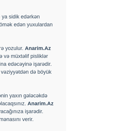
 ya sidik edərkən
 kömək edən yuxulardan
ərə yozulur.
Anarim.Az
və müxtəlif pisliklər
ina edəcəyinə işarədir.
m vəziyyətdən də böyük
rənin yaxın gələcəkdə
olacaqsınız.
Anarim.Az
yacağınıza işarədir.
mənasını verir.