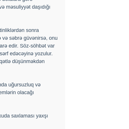
və məsuliyyət daşıdığı
tinliklərdən sonra
ə və səbrə güvənirsə, onu
şarə edir. Söz-söhbət var
 sərf edəcəyinə yozulur.
iqqətlə düşünməkdən
ında uğursuzluq və
lemlərin olacağı
uxuda saxlaması yaxşı