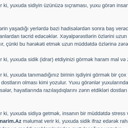
 ki, yuxuda sidiyin üzünüzə sıçraması, yuxu görən insan
lərin yaşadığı yerlərdə bəzi hadisələrdən sonra baş verə
anlardan təcrid edəcəklər. Xəyalpərəstlərin özlərini uzu
r, çünki bu hərəkəti etmək uzun müddətdə özlərinə zərə
 ki, yuxuda sidik (idrar) etdiyinizi görmək haram mal və z
 ki, yuxuda tanımadığınız birinin işdiyini görmək bir çox
 dostların olması kimi yozulur. Yuxu görənlər yuxularında
rsələr, həyatlarında razılaşdıqlarını zənn etdikləri dostları 
 ki, yuxuda sidiyə getmək, insanın bir müddətdə stress 
narim.Az
məlumat verir ki, yuxuda sidik ifraz edərək rah