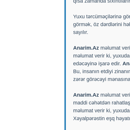
qısa zamanda sıxıntılar
Yuxu tərcüməçilərinə gö
görmək, öz dərdlərini h
sayılır.
Anarim.Az
məlumat verir
məlumat verir ki, yuxuda
edəcəyinə işarə edir.
An
Bu, insanın etdiyi zinan
zərər görəcəyi mənasına 
Anarim.Az
məlumat verir
maddi cəhətdən rahatlaşa
məlumat verir ki, yuxuda 
Xəyalpərəstin eşq həyatı