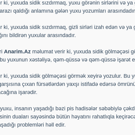
ki, yuxuda sidik sızdırmaq, yuxu görənin sirlərini və ya gi
arazı qaldığı anlamına gələn yuxu yozumları arasındadır
ki, yuxuda sidik sızdırmaq, gizli sirləri izah edən və ya 
nı bildirən yuxular arasındadır.
ri
Anarim.Az
məlumat verir ki, yuxuda sidik gölməçəsi 
r bu yuxunun xəstəliyə, qəm-qüssə və qəm-qüssə işarət etd
 ki, yuxuda sidik gölməçəsi görmək xeyirə yozulur. Bu yu
qarşısına çıxan fürsətlərdən yaxşı istifadə edərsə ömrü
cağına işarədir.
uxu, insanın yaşadığı bəzi pis hadisələr səbəbiylə çəkdi
sinin duaları sayəsində bütün həyatını rahatlıqla keçirəc
şadığı problemləri həll edir.