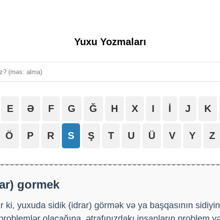
Yuxu Yozmaları
E
Ə
F
G
Ğ
H
X
I
İ
J
K
Ö
P
R
S
Ş
T
U
Ü
V
Y
Z
rar) gormek
 ki, yuxuda sidik (idrar) görmək və ya başqasının sidiyi
problemlər olacağına, ətrafınızdakı insanların problem v