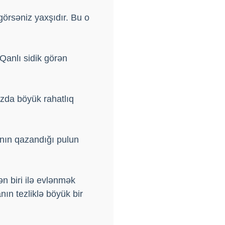
 görsəniz yaxşıdır. Bu o
Qanlı sidik görən
ızda böyük rahatlıq
sanın qazandığı pulun
n biri ilə evlənmək
ın tezliklə böyük bir