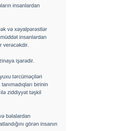
ların insanlardan
cək və xəyalpərəstlər
n müddət insanlardan
r verəcəkdir.
inaya işarədir.
 yuxu tərcüməçiləri
 tanımadıqları birinin
ilə ziddiyyət təşkil
və bəlalardan
atlandığını görən insanın