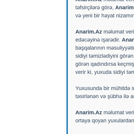
təfsirçilərə görə,
Anarim
və yeni bir həyat nizamı
Anarim.Az
məlumat verir
edəcəyinə işarədir.
Anar
başqalarının məsuliyyət
sidiyi təmizlədiyini görən
görən qadındırsa keçmiş 
verir ki, yuxuda sidiyi 
Yuxusunda bir mühitdə sid
təsirlənən və şübhə ilə 
Anarim.Az
məlumat verir
ortaya qoyan yuxulardan 