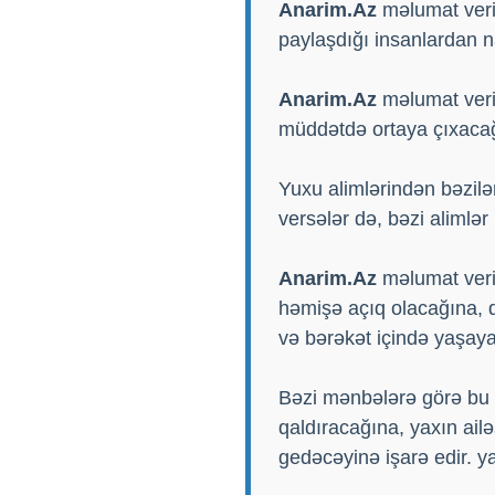
Anarim.Az
məlumat verir 
paylaşdığı insanlardan n
Anarim.Az
məlumat verir 
müddətdə ortaya çıxacağı
Yuxu alimlərindən bəzilə
versələr də, bəzi alimlə
Anarim.Az
məlumat verir
həmişə açıq olacağına, 
və bərəkət içində yaşaya
Bəzi mənbələrə görə bu y
qaldıracağına, yaxın ailə
gedəcəyinə işarə edir. ya