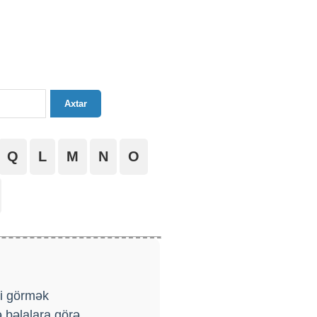
Axtar
Q
L
M
N
O
ni görmək
ə bəlalara görə