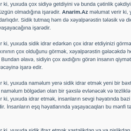
 ki, yuxuda çox sidiyə getdiyini və bunda çətinlik çəkdiyi
üzgün olmadığına işarədir.
Anarim.Az
məlumat verir ki, 
arlıqdır. Sidik tutmaq həm də xəyalpərəstin tələsik və d
aşayacağına işarədir.
 ki, yuxuda sidik idrar edərkən çox idrar etdiyinizi gör
k axınının çox olduğunu görmək, xəyalpərəstin gələcəkdə 
Bundan əlavə, sidiyin çox axdığını görən insanın qiymətli
əcəyinə işarə edir.
 ki, yuxuda naməlum yerə sidik idrar etmək yeni bir bəxt
 naməlum bölgədən olan bir şəxslə evlənəcək və tezliklə
 ki, yuxuda idrar etmək, insanların sevgi həyatında bəzi 
ir. İnsanların eşq həyatlarında yaşayacaqları bu mənfi t
 ki, yuxuda sidik ifraz etmək xəstəlikdən və ya pislikdə