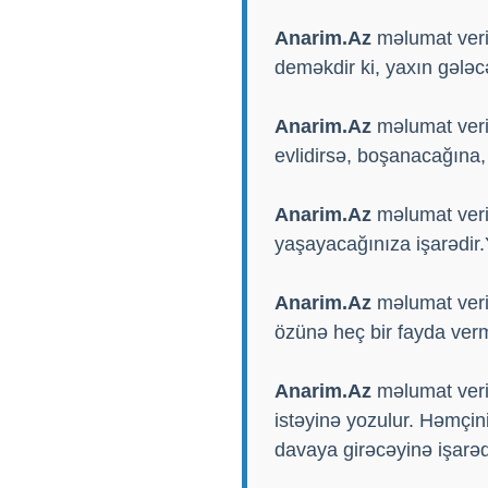
Anarim.Az
məlumat verir
deməkdir ki, yaxın gələ
Anarim.Az
məlumat verir
evlidirsə, boşanacağına,
Anarim.Az
məlumat verir
yaşayacağınıza işarədir.
Anarim.Az
məlumat verir
özünə heç bir fayda verm
Anarim.Az
məlumat verir
istəyinə yozulur. Həmçi
davaya girəcəyinə işarəd