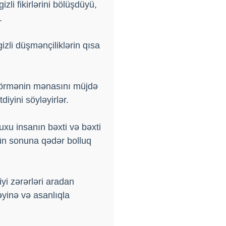
zli fikirlərini bölüşdüyü,
.
gizli düşmənçiliklərin qısa
görmənin mənasını müjdə
iyini söyləyirlər.
xu insanın bəxti və bəxti
nün sonuna qədər bolluq
yi zərərləri aradan
əyinə və asanlıqla