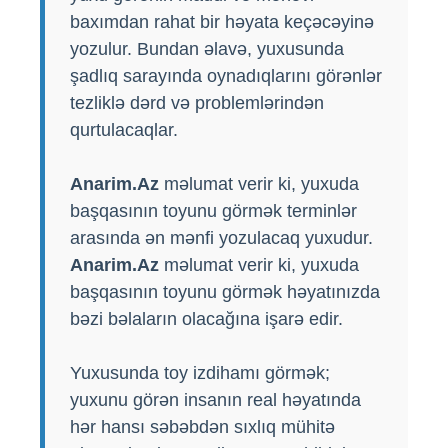
baxımdan rahat bir həyata keçəcəyinə
yozulur. Bundan əlavə, yuxusunda
şadlıq sarayında oynadıqlarını görənlər
tezliklə dərd və problemlərindən
qurtulacaqlar.
Anarim.Az
məlumat verir ki, yuxuda
başqasının toyunu görmək terminlər
arasında ən mənfi yozulacaq yuxudur.
Anarim.Az
məlumat verir ki, yuxuda
başqasının toyunu görmək həyatınızda
bəzi bəlaların olacağına işarə edir.
Yuxusunda toy izdihamı görmək;
yuxunu görən insanın real həyatında
hər hansı səbəbdən sıxlıq mühitə