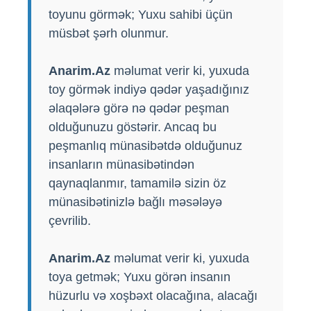
toyunu görmək; Yuxu sahibi üçün
müsbət şərh olunmur.
Anarim.Az
məlumat verir ki, yuxuda
toy görmək indiyə qədər yaşadığınız
əlaqələrə görə nə qədər peşman
olduğunuzu göstərir. Ancaq bu
peşmanlıq münasibətdə olduğunuz
insanların münasibətindən
qaynaqlanmır, tamamilə sizin öz
münasibətinizlə bağlı məsələyə
çevrilib.
Anarim.Az
məlumat verir ki, yuxuda
toya getmək; Yuxu görən insanın
hüzurlu və xoşbəxt olacağına, alacağı