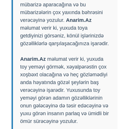
mübarizə aparacağına və bu
mübarizələrin çox yaxında bəhrəsini
verəcəyinə yozulur.
Anarim.Az
məlumat verir ki, yuxuda toya
getdiyinizi görsəniz, könül işlərinizdə
gözəlliklərlə qarşılaşacağınıza işarədir.
Anarim.Az
məlumat verir ki, yuxuda
toy yeməyi görmək, xəyalpərəstin çox
xoşbəxt olacağına və heç gözləmədiyi
anda həyatında gözəl şeylərin baş
verəcəyinə işarədir. Yuxusunda toy
yeməyi görən adamın gözəlliklərinin
onun gələcəyinə də təsir edəcəyinə və
yuxu görən insanın parlaq və ümidli bir
ömür sürəcəyinə yozulur.