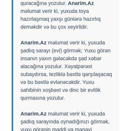
quracağına yozulur.
Anarim.Az
məlumat verir ki, yuxuda toya
hazırlaşmaq yaxşı günlərə hazırlıq
deməkdir və bu çox xeyirlidir.
Anarim.Az
məlumat verir ki, yuxuda
şadlıq sarayı (evi) görmək; Yuxu görən
insanın yaxın gələcəkdə şad xəbər
alacağına yozulur. Xəyalpərəst
subaydırsa, tezliklə bəxtlə qarşılaşacaq
və bu bəxtlə evlənəcəkdir. Yuxu
sahibinin xoşbəxt və dinc bir evlilik
qurmasına yozulur.
Anarim.Az
məlumat verir ki, yuxuda
şadlıq sarayında oynadığınızı görmək,
yuxu görənin maddi və mənəvi