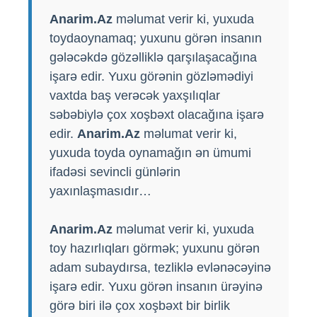
Anarim.Az
məlumat verir ki, yuxuda
toydaoynamaq; yuxunu görən insanın
gələcəkdə gözəlliklə qarşılaşacağına
işarə edir. Yuxu görənin gözləmədiyi
vaxtda baş verəcək yaxşılıqlar
səbəbiylə çox xoşbəxt olacağına işarə
edir.
Anarim.Az
məlumat verir ki,
yuxuda toyda oynamağın ən ümumi
ifadəsi sevincli günlərin
yaxınlaşmasıdır…
Anarim.Az
məlumat verir ki, yuxuda
toy hazırlıqları görmək; yuxunu görən
adam subaydırsa, tezliklə evlənəcəyinə
işarə edir. Yuxu görən insanın ürəyinə
görə biri ilə çox xoşbəxt bir birlik