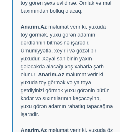
toy görən şəxs evlidirsə; Əmlak və mal
baxımından bolluq olacaq.
Anarim.Az
məlumat verir ki, yuxuda
toy görmək, yuxu görən adamın
dərdlərinin bitməsinə işarədir.
Ümumiyyətlə, xeyirli və gözəl bir
yuxudur. Xəyal sahibinin yaxın
gələcəkdə alacağı xoş xəbərlə şərh
olunur.
Anarim.Az
məlumat verir ki,
yuxuda toy görmək və ya toya
getdiyinizi görmək yuxu görənin bütün
kədər və sıxıntılarının keçəcəyinə,
yuxu görən adamın rahatlıq tapacağına
işarədir.
Anarim.Az
məlumat verir ki, yuxuda öz