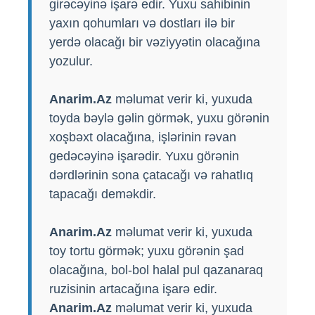
girəcəyinə işarə edir. Yuxu sahibinin
yaxın qohumları və dostları ilə bir
yerdə olacağı bir vəziyyətin olacağına
yozulur.
Anarim.Az
məlumat verir ki, yuxuda
toyda bəylə gəlin görmək, yuxu görənin
xoşbəxt olacağına, işlərinin rəvan
gedəcəyinə işarədir. Yuxu görənin
dərdlərinin sona çatacağı və rahatlıq
tapacağı deməkdir.
Anarim.Az
məlumat verir ki, yuxuda
toy tortu görmək; yuxu görənin şad
olacağına, bol-bol halal pul qazanaraq
ruzisinin artacağına işarə edir.
Anarim.Az
məlumat verir ki, yuxuda