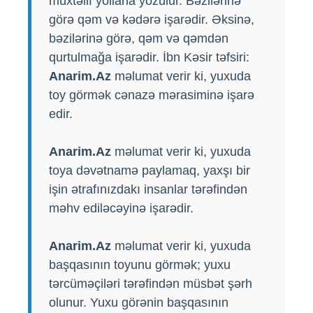
müxtəlif yollarla yozulur. Bəzilərinə
görə qəm və kədərə işarədir. Əksinə,
bəzilərinə görə, qəm və qəmdən
qurtulmağa işarədir. İbn Kəsir təfsiri:
Anarim.Az
məlumat verir ki, yuxuda
toy görmək cənazə mərasiminə işarə
edir.
Anarim.Az
məlumat verir ki, yuxuda
toya dəvətnamə paylamaq, yaxşı bir
işin ətrafınızdakı insanlar tərəfindən
məhv ediləcəyinə işarədir.
Anarim.Az
məlumat verir ki, yuxuda
başqasının toyunu görmək; yuxu
tərcüməçiləri tərəfindən müsbət şərh
olunur. Yuxu görənin başqasının