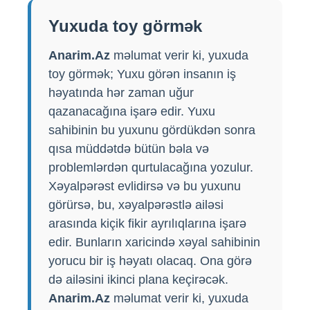
Yuxuda toy görmək
Anarim.Az
məlumat verir ki, yuxuda
toy görmək; Yuxu görən insanın iş
həyatında hər zaman uğur
qazanacağına işarə edir. Yuxu
sahibinin bu yuxunu gördükdən sonra
qısa müddətdə bütün bəla və
problemlərdən qurtulacağına yozulur.
Xəyalpərəst evlidirsə və bu yuxunu
görürsə, bu, xəyalpərəstlə ailəsi
arasında kiçik fikir ayrılıqlarına işarə
edir. Bunların xaricində xəyal sahibinin
yorucu bir iş həyatı olacaq. Ona görə
də ailəsini ikinci plana keçirəcək.
Anarim.Az
məlumat verir ki, yuxuda