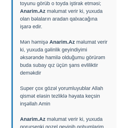
toyunu görüb o toyda iştirak etməsi;
Anarim.Az
məlumat verir ki, yuxuda
olan bəlaların aradan qalxacağına
işarə edir.
Mən həmişə
Anarim.Az
məlumat verir
ki, yuxuda gəlinlik geyindiyimi
əksərənde hamilə olduğumu görürəm
buda subay qız üçün şans evliliktir
deməkdir
Super çox gözəl yorumluyublar Allah
qismət eləsin tezliklə həyata keçsin
inşəllah Amin
Anarim.Az
məlumat verir ki, yuxuda
gorursenki gozel geyinib qohumlarim