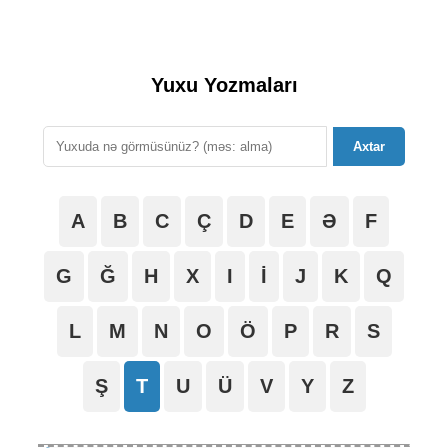
Yuxu Yozmaları
Axtar
A
B
C
Ç
D
E
Ə
F
G
Ğ
H
X
I
İ
J
K
Q
L
M
N
O
Ö
P
R
S
Ş
T
U
Ü
V
Y
Z