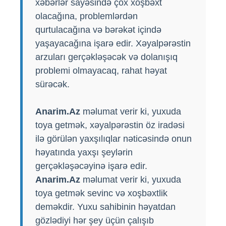
xəbərlər sayəsində çox xoşbəxt
olacağına, problemlərdən
qurtulacağına və bərəkət içində
yaşayacağına işarə edir. Xəyalpərəstin
arzuları gerçəkləşəcək və dolanışıq
problemi olmayacaq, rahat həyat
sürəcək.
Anarim.Az
məlumat verir ki, yuxuda
toya getmək, xəyalpərəstin öz iradəsi
ilə görülən yaxşılıqlar nəticəsində onun
həyatında yaxşı şeylərin
gerçəkləşəcəyinə işarə edir.
Anarim.Az
məlumat verir ki, yuxuda
toya getmək sevinc və xoşbəxtlik
deməkdir. Yuxu sahibinin həyatdan
gözlədiyi hər şey üçün çalışıb