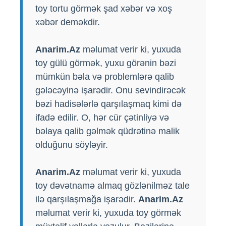
toy tortu görmək şad xəbər və xoş
xəbər deməkdir.
Anarim.Az
məlumat verir ki, yuxuda
toy gülü görmək, yuxu görənin bəzi
mümkün bəla və problemlərə qalib
gələcəyinə işarədir. Onu sevindirəcək
bəzi hadisələrlə qarşılaşmaq kimi də
ifadə edilir. O, hər cür çətinliyə və
bəlaya qalib gəlmək qüdrətinə malik
olduğunu söyləyir.
Anarim.Az
məlumat verir ki, yuxuda
toy dəvətnamə almaq gözlənilməz tale
ilə qarşılaşmağa işarədir.
Anarim.Az
məlumat verir ki, yuxuda toy görmək