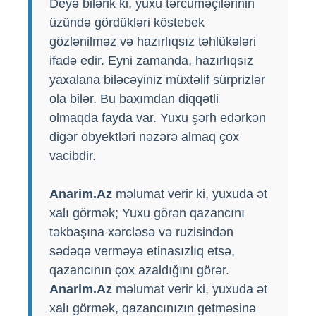
Deyə bilərik ki, yuxu tərcüməçilərinin
üzündə gördükləri köstebek
gözlənilməz və hazırlıqsız təhlükələri
ifadə edir. Eyni zamanda, hazırlıqsız
yaxalana biləcəyiniz müxtəlif sürprizlər
ola bilər. Bu baxımdan diqqətli
olmaqda fayda var. Yuxu şərh edərkən
digər obyektləri nəzərə almaq çox
vacibdir.
Anarim.Az
məlumat verir ki, yuxuda ət
xalı görmək; Yuxu görən qazancını
təkbaşına xərcləsə və ruzisindən
sədəqə verməyə etinasızlıq etsə,
qazancının çox azaldığını görər.
Anarim.Az
məlumat verir ki, yuxuda ət
xalı görmək, qazancınızın getməsinə