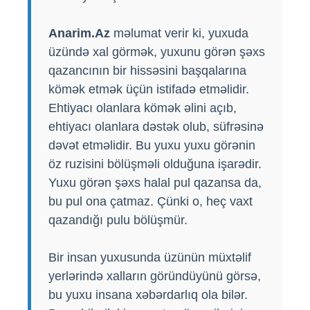
Anarim.Az
məlumat verir ki, yuxuda
üzündə xal görmək, yuxunu görən şəxs
qazancının bir hissəsini başqalarına
kömək etmək üçün istifadə etməlidir.
Ehtiyacı olanlara kömək əlini açıb,
ehtiyacı olanlara dəstək olub, süfrəsinə
dəvət etməlidir. Bu yuxu yuxu görənin
öz ruzisini bölüşməli olduğuna işarədir.
Yuxu görən şəxs halal pul qazansa da,
bu pul ona çatmaz. Çünki o, heç vaxt
qazandığı pulu bölüşmür.
Bir insan yuxusunda üzünün müxtəlif
yerlərində xalların göründüyünü görsə,
bu yuxu insana xəbərdarlıq ola bilər.