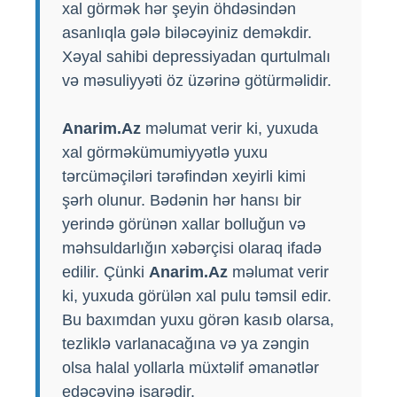
xal görmək hər şeyin öhdəsindən
asanlıqla gələ biləcəyiniz deməkdir.
Xəyal sahibi depressiyadan qurtulmalı
və məsuliyyəti öz üzərinə götürməlidir.
Anarim.Az
məlumat verir ki, yuxuda
xal görməkümumiyyətlə yuxu
tərcüməçiləri tərəfindən xeyirli kimi
şərh olunur. Bədənin hər hansı bir
yerində görünən xallar bolluğun və
məhsuldarlığın xəbərçisi olaraq ifadə
edilir. Çünki
Anarim.Az
məlumat verir
ki, yuxuda görülən xal pulu təmsil edir.
Bu baxımdan yuxu görən kasıb olarsa,
tezliklə varlanacağına və ya zəngin
olsa halal yollarla müxtəlif əmanətlər
edəcəyinə işarədir.