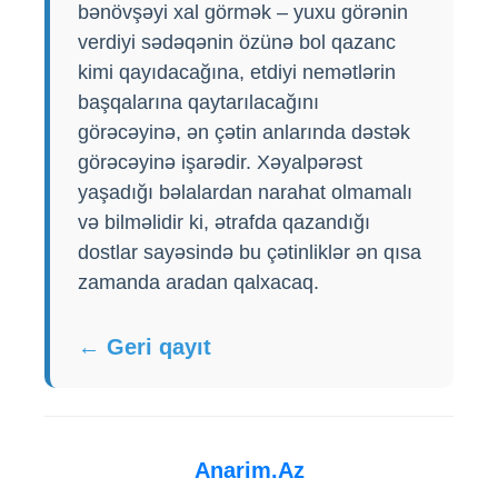
bənövşəyi xal görmək – yuxu görənin
verdiyi sədəqənin özünə bol qazanc
kimi qayıdacağına, etdiyi nemətlərin
başqalarına qaytarılacağını
görəcəyinə, ən çətin anlarında dəstək
görəcəyinə işarədir. Xəyalpərəst
yaşadığı bəlalardan narahat olmamalı
və bilməlidir ki, ətrafda qazandığı
dostlar sayəsində bu çətinliklər ən qısa
zamanda aradan qalxacaq.
← Geri qayıt
Anarim.Az