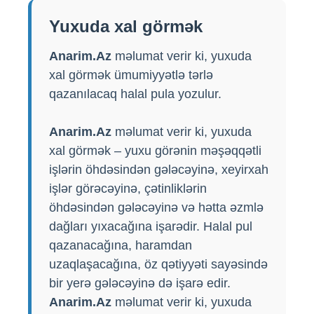
Yuxuda xal görmək
Anarim.Az
məlumat verir ki, yuxuda
xal görmək ümumiyyətlə tərlə
qazanılacaq halal pula yozulur.
Anarim.Az
məlumat verir ki, yuxuda
xal görmək – yuxu görənin məşəqqətli
işlərin öhdəsindən gələcəyinə, xeyirxah
işlər görəcəyinə, çətinliklərin
öhdəsindən gələcəyinə və hətta əzmlə
dağları yıxacağına işarədir. Halal pul
qazanacağına, haramdan
uzaqlaşacağına, öz qətiyyəti sayəsində
bir yerə gələcəyinə də işarə edir.
Anarim.Az
məlumat verir ki, yuxuda