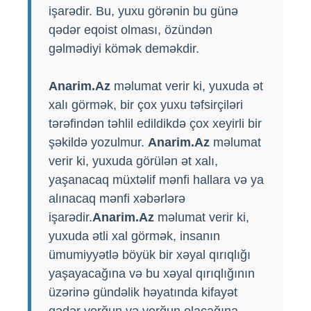
işarədir. Bu, yuxu görənin bu günə
qədər eqoist olması, özündən
gəlmədiyi kömək deməkdir.
Anarim.Az
məlumat verir ki, yuxuda ət
xalı görmək, bir çox yuxu təfsirçiləri
tərəfindən təhlil edildikdə çox xeyirli bir
şəkildə yozulmur.
Anarim.Az
məlumat
verir ki, yuxuda görülən ət xalı,
yaşanacaq müxtəlif mənfi hallara və ya
alınacaq mənfi xəbərlərə
işarədir.
Anarim.Az
məlumat verir ki,
yuxuda ətli xal görmək, insanın
ümumiyyətlə böyük bir xəyal qırıqlığı
yaşayacağına və bu xəyal qırıqlığının
üzərinə gündəlik həyatında kifayət
qədər yorğun və yorğun olacağına