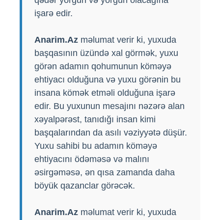
işarə edir.
Anarim.Az
məlumat verir ki, yuxuda
başqasının üzündə xal görmək, yuxu
görən adamın qohumunun köməyə
ehtiyacı olduğuna və yuxu görənin bu
insana kömək etməli olduğuna işarə
edir. Bu yuxunun mesajını nəzərə alan
xəyalpərəst, tanıdığı insan kimi
başqalarından da asılı vəziyyətə düşür.
Yuxu sahibi bu adamın köməyə
ehtiyacını ödəməsə və malını
əsirgəməsə, ən qısa zamanda daha
böyük qazanclar görəcək.
Anarim.Az
məlumat verir ki, yuxuda