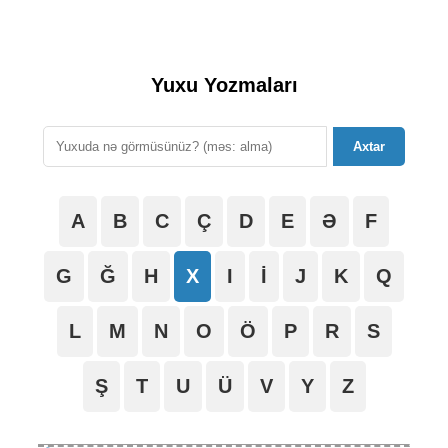
Yuxu Yozmaları
Axtar
A
B
C
Ç
D
E
Ə
F
G
Ğ
H
X
I
İ
J
K
Q
L
M
N
O
Ö
P
R
S
Ş
T
U
Ü
V
Y
Z