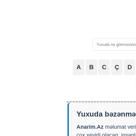
A
B
C
Ç
D
Yuxuda bəzənmə
Anarim.Az
məlumat veri
çox xeyirli olacaq, insa