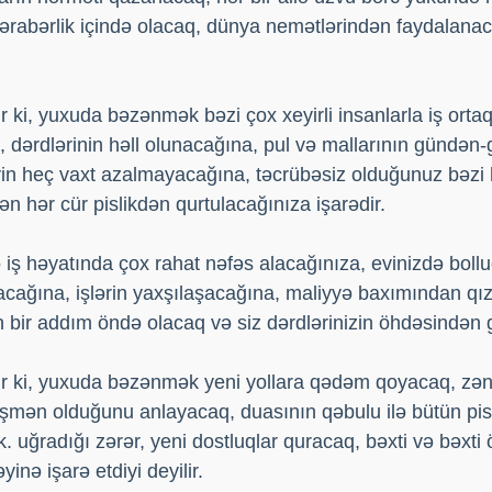
 bərabərlik içində olacaq, dünya nemətlərindən faydalanac
 ki, yuxuda bəzənmək bəzi çox xeyirli insanlarla iş ortaq
, dərdlərinin həll olunacağına, pul və mallarının gündən-
in heç vaxt azalmayacağına, təcrübəsiz olduğunuz bəzi h
n hər cür pislikdən qurtulacağınıza işarədir.
rə iş həyatında çox rahat nəfəs alacağınıza, evinizdə bol
nacağına, işlərin yaxşılaşacağına, maliyyə baxımından qı
ən bir addım öndə olacaq və siz dərdlərinizin öhdəsindən 
r ki, yuxuda bəzənmək yeni yollara qədəm qoyacaq, zən
şmən olduğunu anlayacaq, duasının qəbulu ilə bütün pisl
 uğradığı zərər, yeni dostluqlar quracaq, bəxti və bəxti öz
inə işarə etdiyi deyilir.