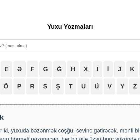
Yuxu Yozmaları
E
Ə
F
G
Ğ
H
X
I
İ
J
K
Ö
P
R
S
Ş
T
U
Ü
V
Y
Z
k
r ki, yuxuda bəzənmək coşğu, sevinc gətirəcək, mənfi b
nların hörməti qazanacaq, hər bir ailə üzvü borc yükündə