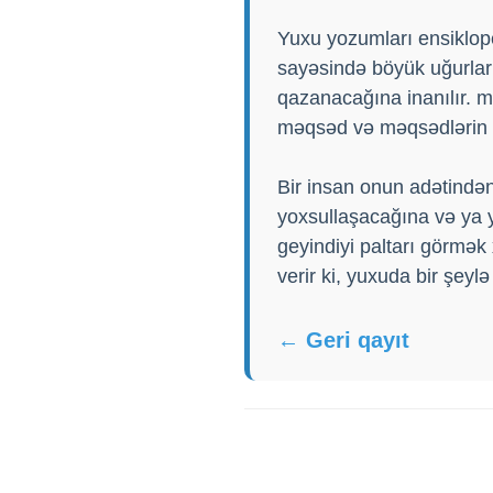
Yuxu yozumları ensiklope
sayəsində böyük uğurlar
qazanacağına inanılır. 
məqsəd və məqsədlərin 
Bir insan onun adətindən
yoxsullaşacağına və ya y
geyindiyi paltarı görmək
verir ki, yuxuda bir şey
← Geri qayıt