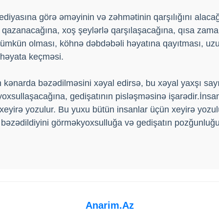
diyasına görə əməyinin və zəhmətinin qarşılığını alacağı
 qazanacağına, xoş şeylərlə qarşılaşacağına, qısa zama
mümkün olması, köhnə dəbdəbəli həyatına qayıtması, uz
həyata keçməsi.
 kənarda bəzədilməsini xəyal edirsə, bu xəyal yaxşı sa
oxsullaşacağına, gedişatının pisləşməsinə işarədir.İnsa
 xeyirə yozulur. Bu yuxu bütün insanlar üçün xeyirə yozul
lə bəzədildiyini görməkyoxsulluğa və gedişatın pozğunluğu
Anarim.Az