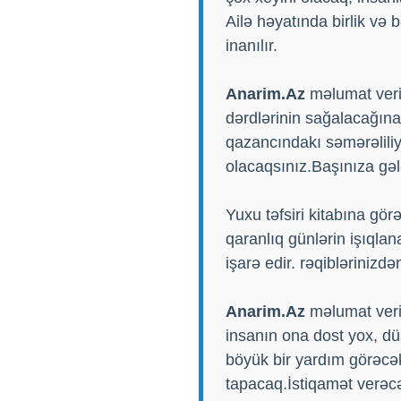
Ailə həyatında birlik və
inanılır.
Anarim.Az
məlumat verir
dərdlərinin sağalacağına
qazancındakı səmərəliliy
olacaqsınız.Başınıza gələ
Yuxu təfsiri kitabına gö
qaranlıq günlərin işıqla
işarə edir. rəqiblərinizd
Anarim.Az
məlumat veri
insanın ona dost yox, dü
böyük bir yardım görəcək.
tapacaq.İstiqamət verəcəy