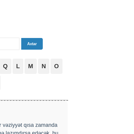
Axtar
Q
L
M
N
O
ir vəziyyət qısa zamanda
 nə lazımdırsa edəcək, bu