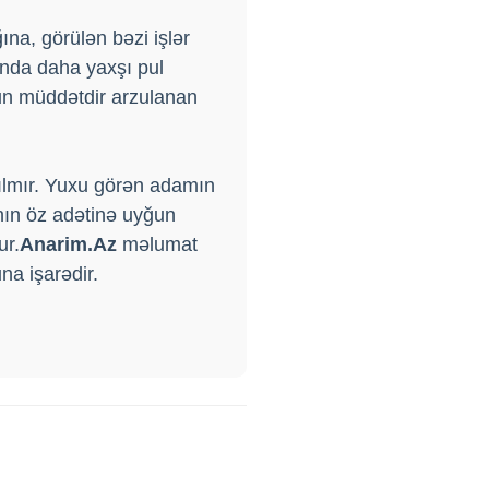
na, görülən bəzi işlər
nda daha yaxşı pul
un müddətdir arzulanan
yılmır. Yuxu görən adamın
nın öz adətinə uyğun
ur.
Anarim.Az
məlumat
na işarədir.