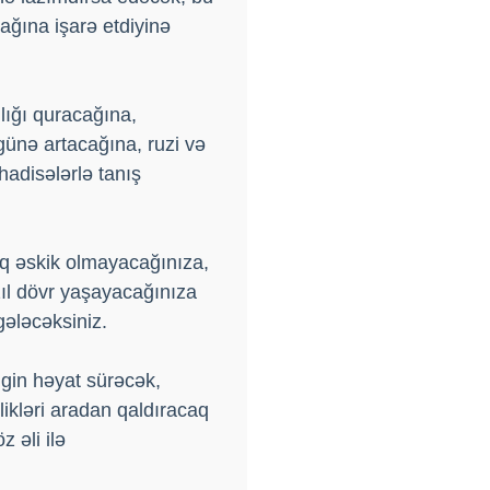
ağına işarə etdiyinə
lığı quracağına,
günə artacağına, ruzi və
adisələrlə tanış
luq əskik olmayacağınıza,
zıl dövr yaşayacağınıza
gələcəksiniz.
gin həyat sürəcək,
ikləri aradan qaldıracaq
 əli ilə