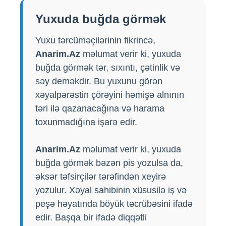
Yuxuda buğda görmək
Yuxu tərcüməçilərinin fikrincə,
Anarim.Az
məlumat verir ki, yuxuda
buğda görmək tər, sıxıntı, çətinlik və
səy deməkdir. Bu yuxunu görən
xəyalpərəstin çörəyini həmişə alnının
təri ilə qazanacağına və harama
toxunmadığına işarə edir.
Anarim.Az
məlumat verir ki, yuxuda
buğda görmək bəzən pis yozulsa da,
əksər təfsirçilər tərəfindən xeyirə
yozulur. Xəyal sahibinin xüsusilə iş və
peşə həyatında böyük təcrübəsini ifadə
edir. Başqa bir ifadə diqqətli