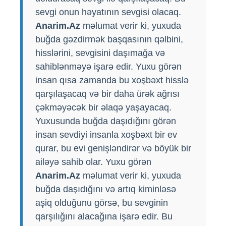
sevgi onun həyatının sevgisi olacaq.
Anarim.Az
məlumat verir ki, yuxuda
buğda gəzdirmək başqasının qəlbini,
hisslərini, sevgisini daşımağa və
sahiblənməyə işarə edir. Yuxu görən
insan qısa zamanda bu xoşbəxt hisslə
qarşılaşacaq və bir daha ürək ağrısı
çəkməyəcək bir əlaqə yaşayacaq.
Yuxusunda buğda daşıdığını görən
insan sevdiyi insanla xoşbəxt bir ev
qurar, bu evi genişləndirər və böyük bir
ailəyə sahib olar. Yuxu görən
Anarim.Az
məlumat verir ki, yuxuda
buğda daşıdığını və artıq kiminləsə
aşiq olduğunu görsə, bu sevginin
qarşılığını alacağına işarə edir. Bu