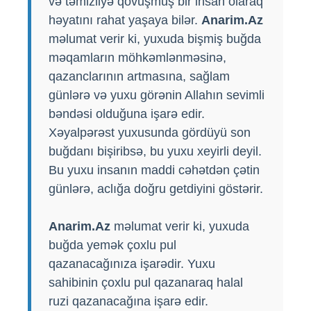
və təmizliyə qovuşmuş bir insan olaraq
həyatını rahat yaşaya bilər.
Anarim.Az
məlumat verir ki, yuxuda bişmiş buğda
məqamların möhkəmlənməsinə,
qazanclarının artmasına, sağlam
günlərə və yuxu görənin Allahın sevimli
bəndəsi olduğuna işarə edir.
Xəyalpərəst yuxusunda gördüyü son
buğdanı bişiribsə, bu yuxu xeyirli deyil.
Bu yuxu insanın maddi cəhətdən çətin
günlərə, aclığa doğru getdiyini göstərir.
Anarim.Az
məlumat verir ki, yuxuda
buğda yemək çoxlu pul
qazanacağınıza işarədir. Yuxu
sahibinin çoxlu pul qazanaraq halal
ruzi qazanacağına işarə edir.