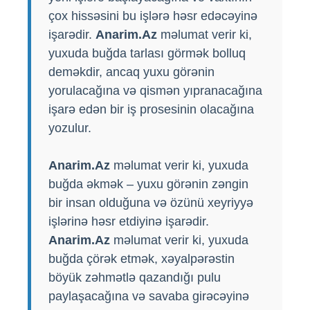
çox hissəsini bu işlərə həsr edəcəyinə
işarədir.
Anarim.Az
məlumat verir ki,
yuxuda buğda tarlası görmək bolluq
deməkdir, ancaq yuxu görənin
yorulacağına və qismən yıpranacağına
işarə edən bir iş prosesinin olacağına
yozulur.
Anarim.Az
məlumat verir ki, yuxuda
buğda əkmək – yuxu görənin zəngin
bir insan olduğuna və özünü xeyriyyə
işlərinə həsr etdiyinə işarədir.
Anarim.Az
məlumat verir ki, yuxuda
buğda çörək etmək, xəyalpərəstin
böyük zəhmətlə qazandığı pulu
paylaşacağına və savaba girəcəyinə