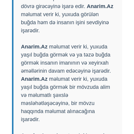
dövrə girəcəyinə işarə edir.
Anarim.Az
məlumat verir ki, yuxuda görülən
buğda həm də insanın işini sevdiyinə
işarədir.
Anarim.Az
məlumat verir ki, yuxuda
yaşıl buğda görmək və ya təzə buğda
görmək insanın imanının və xeyirxah
əməllərinin davam edəcəyinə işarədir.
Anarim.Az
məlumat verir ki, yuxuda
yaşıl buğda görmək bir mövzuda alim
və məlumatlı şəxslə
məsləhətləşəcəyinə, bir mövzu
haqqında məlumat alınacağına
işarədir.