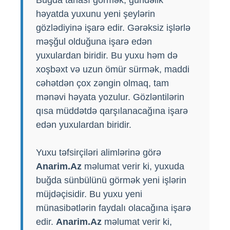
həyatda yuxunu yeni şeylərin
gözlədiyinə işarə edir. Gərəksiz işlərlə
məşğul olduğuna işarə edən
yuxulardan biridir. Bu yuxu həm də
xoşbəxt və uzun ömür sürmək, maddi
cəhətdən çox zəngin olmaq, tam
mənəvi həyata yozulur. Gözləntilərin
qısa müddətdə qarşılanacağına işarə
edən yuxulardan biridir.
Yuxu təfsirçiləri alimlərinə görə
Anarim.Az
məlumat verir ki, yuxuda
buğda sünbülünü görmək yeni işlərin
müjdəçisidir. Bu yuxu yeni
münasibətlərin faydalı olacağına işarə
edir.
Anarim.Az
məlumat verir ki,