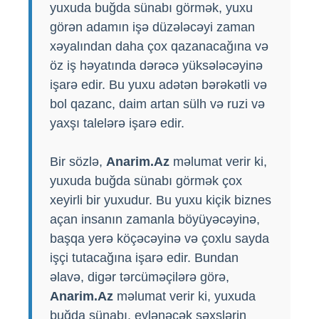
yuxuda buğda sünabı görmək, yuxu
görən adamın işə düzələcəyi zaman
xəyalından daha çox qazanacağına və
öz iş həyatında dərəcə yüksələcəyinə
işarə edir. Bu yuxu adətən bərəkətli və
bol qazanc, daim artan sülh və ruzi və
yaxşı talelərə işarə edir.
Bir sözlə,
Anarim.Az
məlumat verir ki,
yuxuda buğda sünabı görmək çox
xeyirli bir yuxudur. Bu yuxu kiçik biznes
açan insanın zamanla böyüyəcəyinə,
başqa yerə köçəcəyinə və çoxlu sayda
işçi tutacağına işarə edir. Bundan
əlavə, digər tərcüməçilərə görə,
Anarim.Az
məlumat verir ki, yuxuda
buğda sünabı, evlənəcək şəxslərin