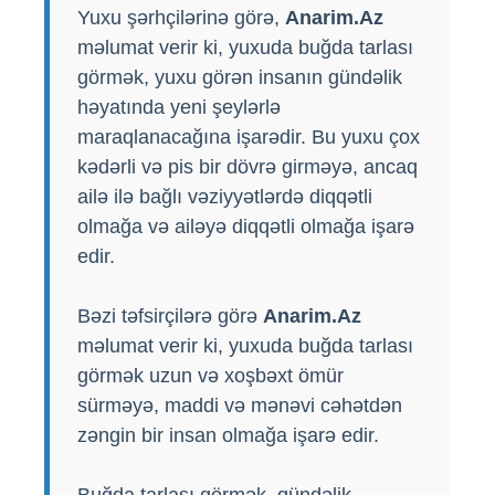
Yuxu şərhçilərinə görə,
Anarim.Az
məlumat verir ki, yuxuda buğda tarlası
görmək, yuxu görən insanın gündəlik
həyatında yeni şeylərlə
maraqlanacağına işarədir. Bu yuxu çox
kədərli və pis bir dövrə girməyə, ancaq
ailə ilə bağlı vəziyyətlərdə diqqətli
olmağa və ailəyə diqqətli olmağa işarə
edir.
Bəzi təfsirçilərə görə
Anarim.Az
məlumat verir ki, yuxuda buğda tarlası
görmək uzun və xoşbəxt ömür
sürməyə, maddi və mənəvi cəhətdən
zəngin bir insan olmağa işarə edir.
Buğda tarlası görmək, gündəlik