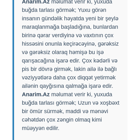
Anarim.Az
məlumat verir ki, yuxuda
buğda tarlası görmək; Yuxu görən
insanın gündəlik həyatda yeni bir şeylə
maraqlanmağa başladığına, bunlardan
birinə qərar verdiyinə və vaxtının çox
hissəsini onunla keçirəcəyinə, gərəksiz
və gərəksiz olaraq həmişə bu işə
qarışacağına işarə edir. Çox kədərli və
pis bir dövrə girmək, lakin ailə ilə bağlı
vəziyyətlərə daha çox diqqət yetirmək
ailənin qayğısına qalmağa işarə edir.
Anarim.Az
məlumat verir ki, yuxuda
buğda tarlası görmək; Uzun və xoşbəxt
bir ömür sürmək, maddi və mənəvi
cəhətdən çox zəngin olmaq kimi
müəyyən edilir.