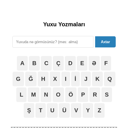
Yuxu Yozmaları
Axtar
A
B
C
Ç
D
E
Ə
F
G
Ğ
H
X
I
İ
J
K
Q
L
M
N
O
Ö
P
R
S
Ş
T
U
Ü
V
Y
Z