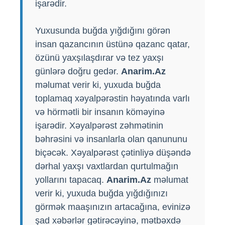
işarədir.
Yuxusunda buğda yığdığını görən
insan qazancının üstünə qazanc qatar,
özünü yaxşılaşdırar və tez yaxşı
günlərə doğru gedər.
Anarim.Az
məlumat verir ki, yuxuda buğda
toplamaq xəyalpərəstin həyatında varlı
və hörmətli bir insanın köməyinə
işarədir. Xəyalpərəst zəhmətinin
bəhrəsini və insanlarla olan qanununu
biçəcək. Xəyalpərəst çətinliyə düşəndə
​​dərhal yaxşı vaxtlardan qurtulmağın
yollarını tapacaq.
Anarim.Az
məlumat
verir ki, yuxuda buğda yığdığınızı
görmək maaşınızın artacağına, evinizə
şad xəbərlər gətirəcəyinə, mətbəxdə