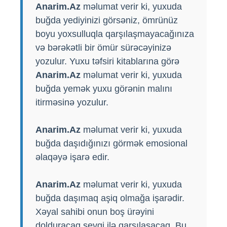
Anarim.Az
məlumat verir ki, yuxuda
buğda yediyinizi görsəniz, ömrünüz
boyu yoxsulluqla qarşılaşmayacağınıza
və bərəkətli bir ömür sürəcəyinizə
yozulur. Yuxu təfsiri kitablarına görə
Anarim.Az
məlumat verir ki, yuxuda
buğda yemək yuxu görənin malını
itirməsinə yozulur.
Anarim.Az
məlumat verir ki, yuxuda
buğda daşıdığınızı görmək emosional
əlaqəyə işarə edir.
Anarim.Az
məlumat verir ki, yuxuda
buğda daşımaq aşiq olmağa işarədir.
Xəyal sahibi onun boş ürəyini
dolduracaq sevgi ilə qarşılaşacaq. Bu