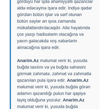
gördüyü hər işdə əhəmiyyətli qazanclar
əldə edəcəyinə işarə edir. İndiyə qədər
görülən bütün işlər və sərf olunan
bütün səylər ən qısa zamanda
mükafatlandırılacaqdır. Ailə həyatında
çox yaxşı hadisələrin olacağına və
yaxın gələcəkdə xoş xəbərlərin
alınacağına işarə edir.
Anarim.Az
məlumat verir ki, yuxuda
buğda taxılını və ya buğda sahəsini
görmək zəhmətə, zəhmət və zəhmətlə
qazanılan pula işarə edir.
Anarim.Az
məlumat verir ki, yuxuda buğda görən
adamın qazandığı pulun hər qəpiyə
layiq olduğuna yozulur.
Anarim.Az
məlumat verir ki, yuxuda buğda