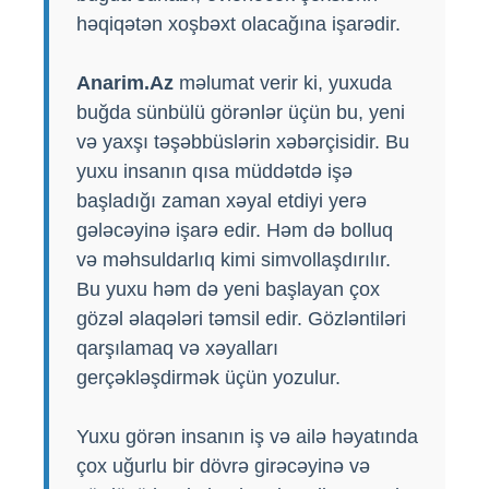
həqiqətən xoşbəxt olacağına işarədir.
Anarim.Az
məlumat verir ki, yuxuda
buğda sünbülü görənlər üçün bu, yeni
və yaxşı təşəbbüslərin xəbərçisidir. Bu
yuxu insanın qısa müddətdə işə
başladığı zaman xəyal etdiyi yerə
gələcəyinə işarə edir. Həm də bolluq
və məhsuldarlıq kimi simvollaşdırılır.
Bu yuxu həm də yeni başlayan çox
gözəl əlaqələri təmsil edir. Gözləntiləri
qarşılamaq və xəyalları
gerçəkləşdirmək üçün yozulur.
Yuxu görən insanın iş və ailə həyatında
çox uğurlu bir dövrə girəcəyinə və