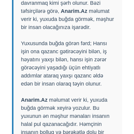
davranmaq kimi şərh olunur. Bəzi
təfsirçilərə görə,
Anarim.Az
məlumat
verir ki, yuxuda buğda görmək, məşhur
bir insan olacağınıza işarədir.
Yuxusunda buğda görən fərd; Hansı
işin ona qazanc gətirəcəyini bilən, iş
həyatını yaxşı bilən, hansı işin zərər
görəcəyini yaşadığı üçün ehtiyatlı
addımlar ataraq yaxşı qazanc əldə
edən bir insan olaraq təyin olunur.
Anarim.Az
məlumat verir ki, yuxuda
buğda görmək xeyirə yozulur. Bu
yuxunun ən məşhur mənaları insanın
halal pul qazanacağıdır. Həmçinin
insanın bolluq və bərəkətlə dolu bir