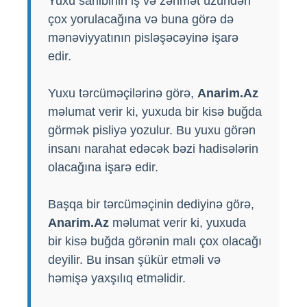
Yuxu sahibinin iş və zəhmət üzündən
çox yorulacağına və buna görə də
mənəviyyatının pisləşəcəyinə işarə
edir.
Yuxu tərcüməçilərinə görə,
Anarim.Az
məlumat verir ki, yuxuda bir kisə buğda
görmək pisliyə yozulur. Bu yuxu görən
insanı narahat edəcək bəzi hadisələrin
olacağına işarə edir.
Başqa bir tərcüməçinin dediyinə görə,
Anarim.Az
məlumat verir ki, yuxuda
bir kisə buğda görənin malı çox olacağı
deyilir. Bu insan şükür etməli və
həmişə yaxşılıq etməlidir.