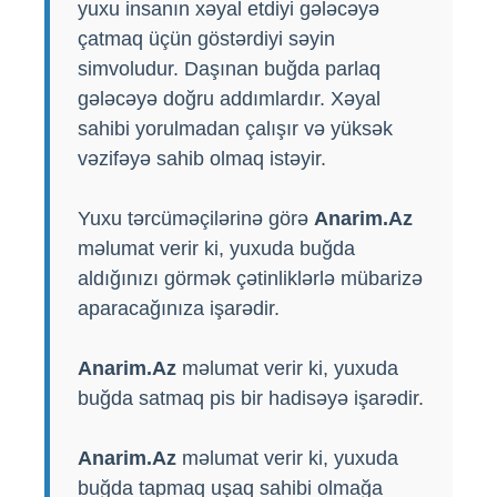
yuxu insanın xəyal etdiyi gələcəyə
çatmaq üçün göstərdiyi səyin
simvoludur. Daşınan buğda parlaq
gələcəyə doğru addımlardır. Xəyal
sahibi yorulmadan çalışır və yüksək
vəzifəyə sahib olmaq istəyir.
Yuxu tərcüməçilərinə görə
Anarim.Az
məlumat verir ki, yuxuda buğda
aldığınızı görmək çətinliklərlə mübarizə
aparacağınıza işarədir.
Anarim.Az
məlumat verir ki, yuxuda
buğda satmaq pis bir hadisəyə işarədir.
Anarim.Az
məlumat verir ki, yuxuda
buğda tapmaq uşaq sahibi olmağa