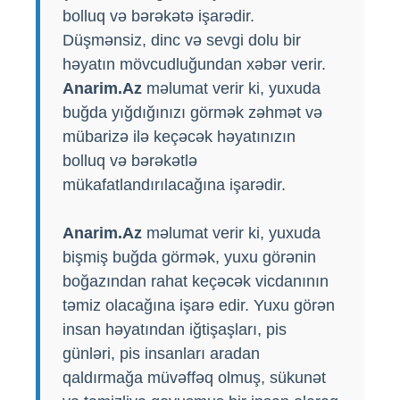
bolluq və bərəkətə işarədir.
Düşmənsiz, dinc və sevgi dolu bir
həyatın mövcudluğundan xəbər verir.
Anarim.Az
məlumat verir ki, yuxuda
buğda yığdığınızı görmək zəhmət və
mübarizə ilə keçəcək həyatınızın
bolluq və bərəkətlə
mükafatlandırılacağına işarədir.
Anarim.Az
məlumat verir ki, yuxuda
bişmiş buğda görmək, yuxu görənin
boğazından rahat keçəcək vicdanının
təmiz olacağına işarə edir. Yuxu görən
insan həyatından iğtişaşları, pis
günləri, pis insanları aradan
qaldırmağa müvəffəq olmuş, sükunət