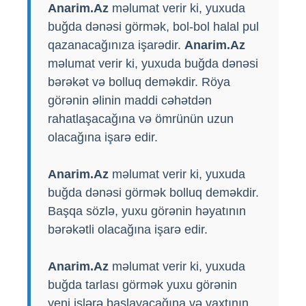
Anarim.Az
məlumat verir ki, yuxuda
buğda dənəsi görmək, bol-bol halal pul
qazanacağınıza işarədir.
Anarim.Az
məlumat verir ki, yuxuda buğda dənəsi
bərəkət və bolluq deməkdir. Röya
görənin əlinin maddi cəhətdən
rahatlaşacağına və ömrünün uzun
olacağına işarə edir.
Anarim.Az
məlumat verir ki, yuxuda
buğda dənəsi görmək bolluq deməkdir.
Başqa sözlə, yuxu görənin həyatının
bərəkətli olacağına işarə edir.
Anarim.Az
məlumat verir ki, yuxuda
buğda tarlası görmək yuxu görənin
yeni işlərə başlayacağına və vaxtının