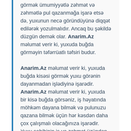
görmək ümumiyyətlə zəhmət və
zəhmətlə pul qazanmağa işarə etsə
də, yuxunun necə göründüyünə diqqət
edilərək yozulmalıdır. Ancaq bu şəkildə
düzgün demək olar.
Anarim.Az
məlumat verir ki, yuxuda buğda
görməyin təfərrüatlı təfsiri budur.
Anarim.Az
məlumat verir ki, yuxuda
buğda kisəsi görmək yuxu görənin
dayanmadan işlədiyinə işarədir.
Anarim.Az
məlumat verir ki, yuxuda
bir kisə buğda görsəniz, iş həyatında
möhkəm dayana bilmək və pulunuzu
qazana bilmək üçün hər kəsdən daha
çox çalışmalı olacağınıza işarədir.