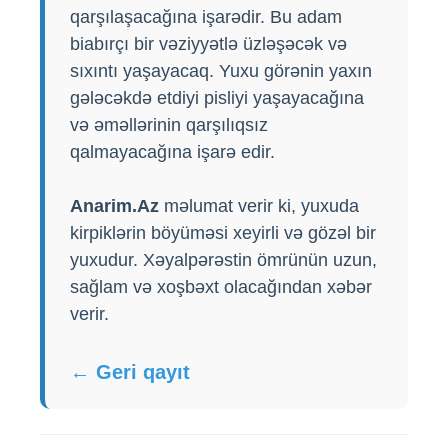
qarşılaşacağına işarədir. Bu adam
biabırçı bir vəziyyətlə üzləşəcək və
sıxıntı yaşayacaq. Yuxu görənin yaxın
gələcəkdə etdiyi pisliyi yaşayacağına
və əməllərinin qarşılıqsız
qalmayacağına işarə edir.
Anarim.Az
məlumat verir ki, yuxuda
kirpiklərin böyüməsi xeyirli və gözəl bir
yuxudur. Xəyalpərəstin ömrünün uzun,
sağlam və xoşbəxt olacağından xəbər
verir.
← Geri qayıt