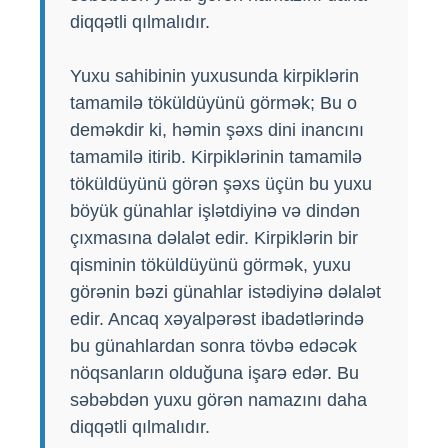
diqqətli qılmalıdır.
Yuxu sahibinin yuxusunda kirpiklərin
tamamilə töküldüyünü görmək; Bu o
deməkdir ki, həmin şəxs dini inancını
tamamilə itirib. Kirpiklərinin tamamilə
töküldüyünü görən şəxs üçün bu yuxu
böyük günahlar işlətdiyinə və dindən
çıxmasına dəlalət edir. Kirpiklərin bir
qisminin töküldüyünü görmək, yuxu
görənin bəzi günahlar istədiyinə dəlalət
edir. Ancaq xəyalpərəst ibadətlərində
bu günahlardan sonra tövbə edəcək
nöqsanların olduğuna işarə edər. Bu
səbəbdən yuxu görən namazını daha
diqqətli qılmalıdır.