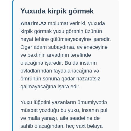
Yuxuda kirpik görmək
Anarim.Az
məlumat verir ki, yuxuda
kirpik görmək yuxu görənin üzünün
həyat lehinə gülümsəyəcəyinə işarədir.
Əgər adam subaydırsa, evlənəcəyinə
və bəxtinin arvadının tərəfində
olacağına işarədir. Bu da insanın
övladlarından faydalanacağına və
ömrünün sonuna qədər nəzarətsiz
qalmayacağına işarə edir.
Yuxu lüğətini yazanların ümumiyyətlə
müsbət yozduğu bu yuxu, insanın pul
və malla yanaşı, ailə səadətinə də
sahib olacağından, heç vaxt bəlaya