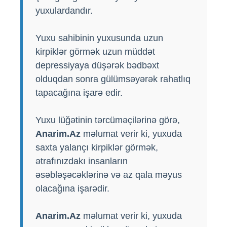
yuxulardandır.
Yuxu sahibinin yuxusunda uzun
kirpiklər görmək uzun müddət
depressiyaya düşərək bədbəxt
olduqdan sonra gülümsəyərək rahatlıq
tapacağına işarə edir.
Yuxu lüğətinin tərcüməçilərinə görə,
Anarim.Az
məlumat verir ki, yuxuda
saxta yalançı kirpiklər görmək,
ətrafınızdakı insanların
əsəbləşəcəklərinə və az qala məyus
olacağına işarədir.
Anarim.Az
məlumat verir ki, yuxuda