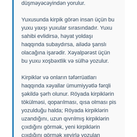
düşməyəcəyindən yorulur.
Yuxusunda kirpik görən insan üçün bu
yuxu yaxşı yuxular sırasındadır. Yuxu
sahibi evlidirsə, həyat yoldaşı
haqqında subaydırsa, ailədə şanslı
olacağına işarədir. Xəyalpərəst üçün
bu yuxu xoşbəxtlik və sülhə yozulur.
Kirpiklər və onların təfərrüatları
haqqında xəyallar ümumiyyətlə fərqli
şəkildə şərh olunur. Röyada kirpiklərin
tökülməsi, qoparılması, qısa olması pis
yozulduğu halda; Röyada kirpiklərin
uzandığını, uzun qıvrılmış kirpiklərin
çıxdığını görmək, yeni kirpiklərin
çıxdığını görmək xeyirlə yozulan