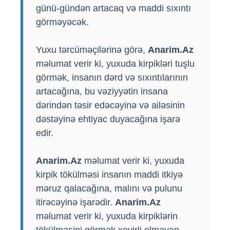
günü-gündən artacaq və maddi sıxıntı
görməyəcək.
Yuxu tərcüməçilərinə görə,
Anarim.Az
məlumat verir ki, yuxuda kirpikləri tuşlu
görmək, insanın dərd və sıxıntılarının
artacağına, bu vəziyyətin insana
dərindən təsir edəcəyinə və ailəsinin
dəstəyinə ehtiyac duyacağına işarə
edir.
Anarim.Az
məlumat verir ki, yuxuda
kirpik tökülməsi insanın maddi itkiyə
məruz qalacağına, malını və pulunu
itirəcəyinə işarədir.
Anarim.Az
məlumat verir ki, yuxuda kirpiklərin
tökülməsini görmək xeyirli olmayan