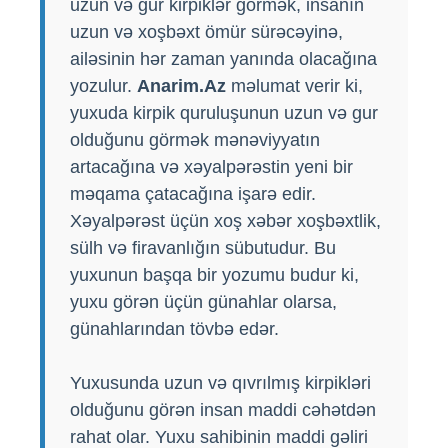
uzun və gur kirpiklər görmək, insanın
uzun və xoşbəxt ömür sürəcəyinə,
ailəsinin hər zaman yanında olacağına
yozulur.
Anarim.Az
məlumat verir ki,
yuxuda kirpik quruluşunun uzun və gur
olduğunu görmək mənəviyyatın
artacağına və xəyalpərəstin yeni bir
məqama çatacağına işarə edir.
Xəyalpərəst üçün xoş xəbər xoşbəxtlik,
sülh və firavanlığın sübutudur. Bu
yuxunun başqa bir yozumu budur ki,
yuxu görən üçün günahlar olarsa,
günahlarından tövbə edər.
Yuxusunda uzun və qıvrılmış kirpikləri
olduğunu görən insan maddi cəhətdən
rahat olar. Yuxu sahibinin maddi gəliri