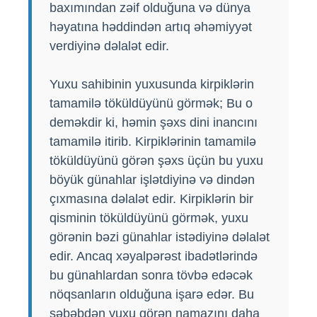
baxımından zəif olduğuna və dünya
həyatına həddindən artıq əhəmiyyət
verdiyinə dəlalət edir.
Yuxu sahibinin yuxusunda kirpiklərin
tamamilə töküldüyünü görmək; Bu o
deməkdir ki, həmin şəxs dini inancını
tamamilə itirib. Kirpiklərinin tamamilə
töküldüyünü görən şəxs üçün bu yuxu
böyük günahlar işlətdiyinə və dindən
çıxmasına dəlalət edir. Kirpiklərin bir
qisminin töküldüyünü görmək, yuxu
görənin bəzi günahlar istədiyinə dəlalət
edir. Ancaq xəyalpərəst ibadətlərində
bu günahlardan sonra tövbə edəcək
nöqsanların olduğuna işarə edər. Bu
səbəbdən yuxu görən namazını daha