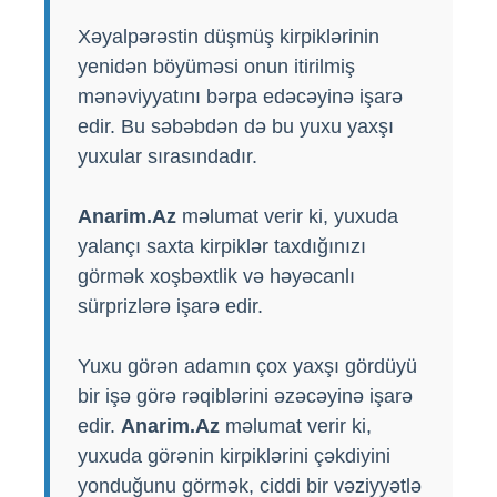
Xəyalpərəstin düşmüş kirpiklərinin
yenidən böyüməsi onun itirilmiş
mənəviyyatını bərpa edəcəyinə işarə
edir. Bu səbəbdən də bu yuxu yaxşı
yuxular sırasındadır.
Anarim.Az
məlumat verir ki, yuxuda
yalançı saxta kirpiklər taxdığınızı
görmək xoşbəxtlik və həyəcanlı
sürprizlərə işarə edir.
Yuxu görən adamın çox yaxşı gördüyü
bir işə görə rəqiblərini əzəcəyinə işarə
edir.
Anarim.Az
məlumat verir ki,
yuxuda görənin kirpiklərini çəkdiyini
yonduğunu görmək, ciddi bir vəziyyətlə