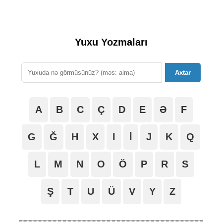
Yuxu Yozmaları
Axtar
A
B
C
Ç
D
E
Ə
F
G
Ğ
H
X
I
İ
J
K
Q
L
M
N
O
Ö
P
R
S
Ş
T
U
Ü
V
Y
Z