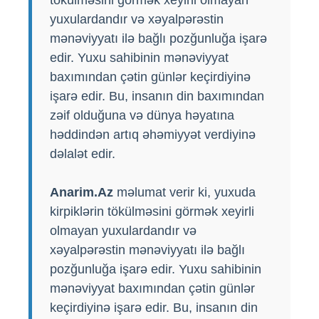
yuxulardandır və xəyalpərəstin
mənəviyyatı ilə bağlı pozğunluğa işarə
edir. Yuxu sahibinin mənəviyyat
baxımından çətin günlər keçirdiyinə
işarə edir. Bu, insanın din baxımından
zəif olduğuna və dünya həyatına
həddindən artıq əhəmiyyət verdiyinə
dəlalət edir.
Anarim.Az
məlumat verir ki, yuxuda
kirpiklərin tökülməsini görmək xeyirli
olmayan yuxulardandır və
xəyalpərəstin mənəviyyatı ilə bağlı
pozğunluğa işarə edir. Yuxu sahibinin
mənəviyyat baxımından çətin günlər
keçirdiyinə işarə edir. Bu, insanın din