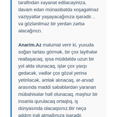
tərəfindən xəyanət ediləcəyinizə,
davam edən münasibətdə xoşagəlməz
vəziyyətlər yaşayacağınıza işarədir. ,
və gözlənilməz bir yerdən zərbə
alacağınızı.
Anarim.Az
məlumat verir ki, yuxuda
soğan tarlası görmək, bir çox layihələr
reallaşacaq, qısa müddətdə uzun bir
yol əldə olunacaq, işlər çox yaxşı
gedəcək, vədlər çox gözəl yerinə
yetiriləcək, əmlak alınacaq, ər-arvad
arasında maddi səbəblərdən yaranan
mübahisələr həll olunacaq, məşhur bir
insanla qurulacaq ortaqlıq, iş
dünyasında olacaqsınız.Bir neçə
addım irəli atmağınıza işarədir.