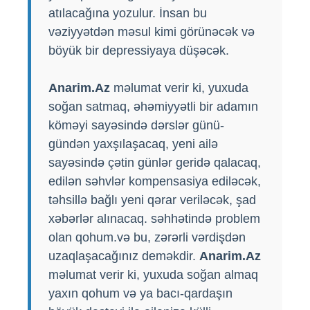
atılacağına yozulur. İnsan bu
vəziyyətdən məsul kimi görünəcək və
böyük bir depressiyaya düşəcək.
Anarim.Az
məlumat verir ki, yuxuda
soğan satmaq, əhəmiyyətli bir adamın
köməyi sayəsində dərslər günü-
gündən yaxşılaşacaq, yeni ailə
sayəsində çətin günlər geridə qalacaq,
edilən səhvlər kompensasiya ediləcək,
təhsillə bağlı yeni qərar veriləcək, şad
xəbərlər alınacaq. səhhətində problem
olan qohum.və bu, zərərli vərdişdən
uzaqlaşacağınız deməkdir.
Anarim.Az
məlumat verir ki, yuxuda soğan almaq
yaxın qohum və ya bacı-qardaşın