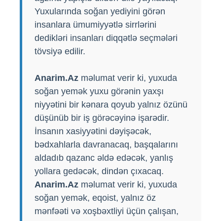
Yuxularında soğan yediyini görən
insanlara ümumiyyətlə sirrlərini
dedikləri insanları diqqətlə seçmələri
tövsiyə edilir.
Anarim.Az
məlumat verir ki, yuxuda
soğan yemək yuxu görənin yaxşı
niyyətini bir kənara qoyub yalnız özünü
düşünüb bir iş görəcəyinə işarədir.
İnsanın xasiyyətini dəyişəcək,
bədxahlarla davranacaq, başqalarını
aldadıb qazanc əldə edəcək, yanlış
yollara gedəcək, dindən çıxacaq.
Anarim.Az
məlumat verir ki, yuxuda
soğan yemək, eqoist, yalnız öz
mənfəəti və xoşbəxtliyi üçün çalışan,