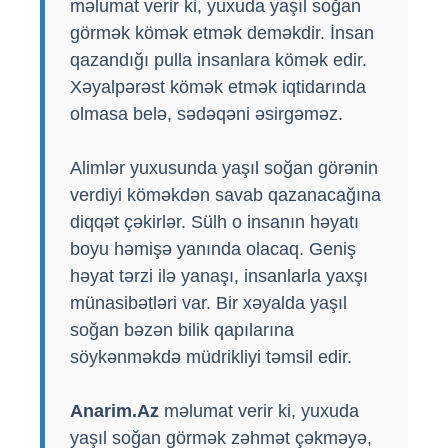
məlumat verir ki, yuxuda yaşıl soğan
görmək kömək etmək deməkdir. İnsan
qazandığı pulla insanlara kömək edir.
Xəyalpərəst kömək etmək iqtidarında
olmasa belə, sədəqəni əsirgəməz.
Alimlər yuxusunda yaşıl soğan görənin
verdiyi köməkdən savab qazanacağına
diqqət çəkirlər. Sülh o insanın həyatı
boyu həmişə yanında olacaq. Geniş
həyat tərzi ilə yanaşı, insanlarla yaxşı
münasibətləri var. Bir xəyalda yaşıl
soğan bəzən bilik qapılarına
söykənməkdə müdrikliyi təmsil edir.
Anarim.Az
məlumat verir ki, yuxuda
yaşıl soğan görmək zəhmət çəkməyə,