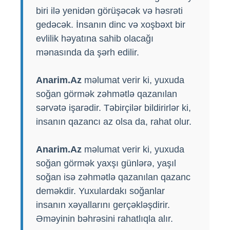
biri ilə yenidən görüşəcək və həsrəti
gedəcək. İnsanın dinc və xoşbəxt bir
evlilik həyatına sahib olacağı
mənasında da şərh edilir.
Anarim.Az
məlumat verir ki, yuxuda
soğan görmək zəhmətlə qazanılan
sərvətə işarədir. Təbirçilər bildirirlər ki,
insanın qazancı az olsa da, rahat olur.
Anarim.Az
məlumat verir ki, yuxuda
soğan görmək yaxşı günlərə, yaşıl
soğan isə zəhmətlə qazanılan qazanc
deməkdir. Yuxulardakı soğanlar
insanın xəyallarını gerçəkləşdirir.
Əməyinin bəhrəsini rahatlıqla alır.