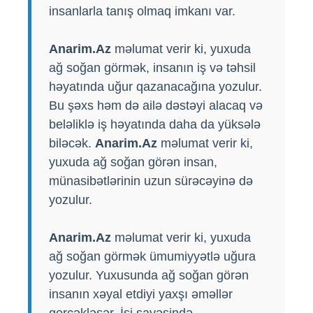
insanlarla tanış olmaq imkanı var.
Anarim.Az
məlumat verir ki, yuxuda
ağ soğan görmək, insanın iş və təhsil
həyatında uğur qazanacağına yozulur.
Bu şəxs həm də ailə dəstəyi alacaq və
beləliklə iş həyatında daha da yüksələ
biləcək.
Anarim.Az
məlumat verir ki,
yuxuda ağ soğan görən insan,
münasibətlərinin uzun sürəcəyinə də
yozulur.
Anarim.Az
məlumat verir ki, yuxuda
ağ soğan görmək ümumiyyətlə uğura
yozulur. Yuxusunda ağ soğan görən
insanın xəyal etdiyi yaxşı əməllər
gerçəkləşər. İşi sayəsində