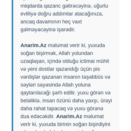
miqdarda qazanc gətirəcəyinə, uğurlu
evliliyə doğru addımlar atacağınıza,
ancaq davamının heç vaxt
gəlməyəcəyinə işarədir.
Anarim.Az
məlumat verir ki, yuxuda
soğan bişirmək, Allah yolundan
uzaqlaşan, içində olduğu ictimai mühit
və yeni dostlar qazandığı üçün pis
vərdişlər qazanan insanın təşəbbüs və
səyləri sayəsində Allah yoluna
qaytarılacağı şərh edilir. yuxu görən və
beləliklə, insan özünü daha yaxşı, ürəyi
daha rahat tapacaq və yuxu görənə
dua edəcəkdir.
Anarim.Az
məlumat
verir ki, yuxuda birinin soğan bişirdiyini