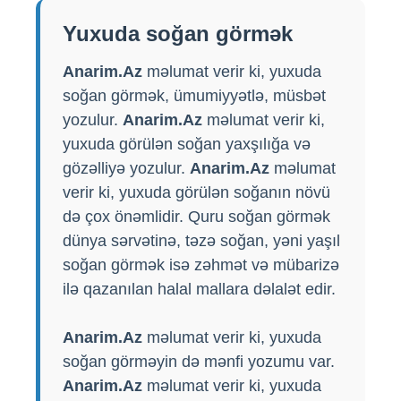
Yuxuda soğan görmək
Anarim.Az
məlumat verir ki, yuxuda
soğan görmək, ümumiyyətlə, müsbət
yozulur.
Anarim.Az
məlumat verir ki,
yuxuda görülən soğan yaxşılığa və
gözəlliyə yozulur.
Anarim.Az
məlumat
verir ki, yuxuda görülən soğanın növü
də çox önəmlidir. Quru soğan görmək
dünya sərvətinə, təzə soğan, yəni yaşıl
soğan görmək isə zəhmət və mübarizə
ilə qazanılan halal mallara dəlalət edir.
Anarim.Az
məlumat verir ki, yuxuda
soğan görməyin də mənfi yozumu var.
Anarim.Az
məlumat verir ki, yuxuda