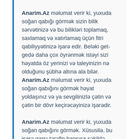
Anarim.Az
məlumat verir ki, yuxuda
soğan qabığı görmək sizin bilik
sərvətinizə və bu bilikləri toplamaq,
saxlamaq və xatırlamaq üçün fitri
qabiliyyətinizə işarə edir. Beləki get-
gedə daha çox öyrənmək istəyi sizi
həyatda öz yerinizi və taleyinizin nə
olduğunu şübhə altına ala bilər.
Anarim.Az
məlumat verir ki, yuxuda
soğan qabığını görmək həyat
yoldaşınız və ya sevgilinizlə çətin və
çətin bir dövr keçirəcəyinizə işarədir.
Anarim.Az
məlumat verir ki, yuxuda
soğan qabığını görmək. Xüsusilə, bu
işarə qarşı tərəfin hansısa şəkildə