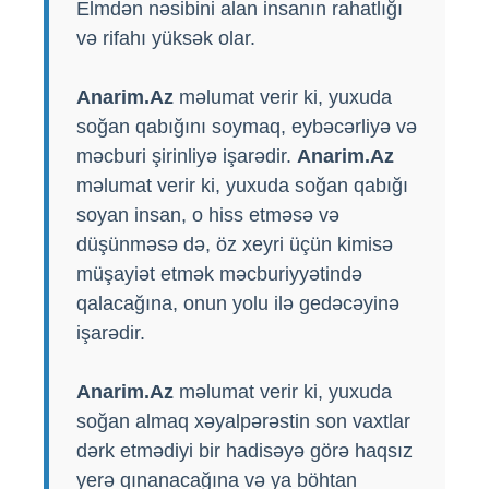
Elmdən nəsibini alan insanın rahatlığı
və rifahı yüksək olar.
Anarim.Az
məlumat verir ki, yuxuda
soğan qabığını soymaq, eybəcərliyə və
məcburi şirinliyə işarədir.
Anarim.Az
məlumat verir ki, yuxuda soğan qabığı
soyan insan, o hiss etməsə və
düşünməsə də, öz xeyri üçün kimisə
müşayiət etmək məcburiyyətində
qalacağına, onun yolu ilə gedəcəyinə
işarədir.
Anarim.Az
məlumat verir ki, yuxuda
soğan almaq xəyalpərəstin son vaxtlar
dərk etmədiyi bir hadisəyə görə haqsız
yerə qınanacağına və ya böhtan