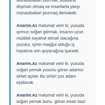
Münasibətləri bitirmək, dostlarla
düşmən olmaq və insanlarla yaxşı
münasibətləri pozmaq deməkdir.
Anarim.Az
məlumat verir ki, yuxuda
qırmızı soğan görmək, insanın uzun
müddət səyahət etməli olacağına
yozulur, işinin məşğul olduğu iş
həyatına son qoyacağına işarədir.
Anarim.Az
məlumat verir ki, yuxuda
soğan yemək yuxunu görən adamın
sirləri açılar. Bu sirləri çox adam
eşidəcək.
Anarim.Az
məlumat verir ki, yuxuda
soğan yemək bunu görən insan bəzi