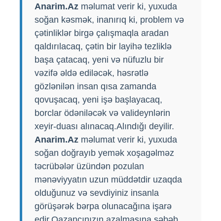
Anarim.Az
məlumat verir ki, yuxuda
soğan kəsmək, inanırıq ki, problem və
çətinliklər birgə çalışmaqla aradan
qaldırılacaq, çətin bir layihə tezliklə
başa çatacaq, yeni və nüfuzlu bir
vəzifə əldə ediləcək, həsrətlə
gözlənilən insan qısa zamanda
qovuşacaq, yeni işə başlayacaq,
borclar ödəniləcək və valideynlərin
xeyir-duası alınacaq.Alındığı deyilir.
Anarim.Az
məlumat verir ki, yuxuda
soğan doğrayıb yemək xoşagəlməz
təcrübələr üzündən pozulan
mənəviyyatın uzun müddətdir uzaqda
olduğunuz və sevdiyiniz insanla
görüşərək bərpa olunacağına işarə
edir.Qazancınızın azalmasına səbəb