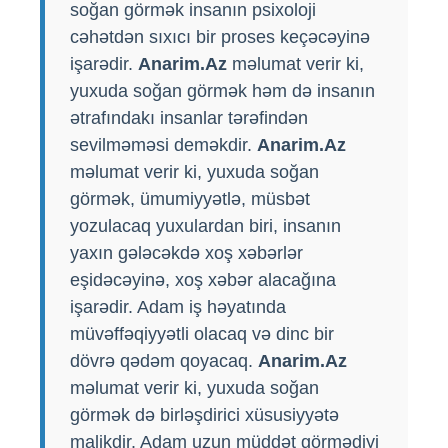
soğan görmək insanın psixoloji
cəhətdən sıxıcı bir proses keçəcəyinə
işarədir.
Anarim.Az
məlumat verir ki,
yuxuda soğan görmək həm də insanın
ətrafındakı insanlar tərəfindən
sevilməməsi deməkdir.
Anarim.Az
məlumat verir ki, yuxuda soğan
görmək, ümumiyyətlə, müsbət
yozulacaq yuxulardan biri, insanın
yaxın gələcəkdə xoş xəbərlər
eşidəcəyinə, xoş xəbər alacağına
işarədir. Adam iş həyatında
müvəffəqiyyətli olacaq və dinc bir
dövrə qədəm qoyacaq.
Anarim.Az
məlumat verir ki, yuxuda soğan
görmək də birləşdirici xüsusiyyətə
malikdir. Adam uzun müddət görmədiyi