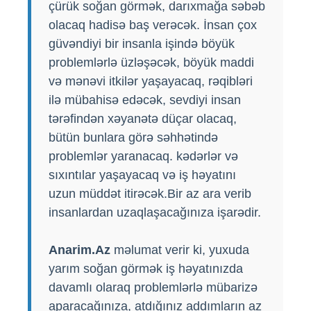
çürük soğan görmək, darıxmağa səbəb
olacaq hadisə baş verəcək. İnsan çox
güvəndiyi bir insanla işində böyük
problemlərlə üzləşəcək, böyük maddi
və mənəvi itkilər yaşayacaq, rəqibləri
ilə mübahisə edəcək, sevdiyi insan
tərəfindən xəyanətə düçar olacaq,
bütün bunlara görə səhhətində
problemlər yaranacaq. kədərlər və
sıxıntılar yaşayacaq və iş həyatını
uzun müddət itirəcək.Bir az ara verib
insanlardan uzaqlaşacağınıza işarədir.
Anarim.Az
məlumat verir ki, yuxuda
yarım soğan görmək iş həyatınızda
davamlı olaraq problemlərlə mübarizə
aparacağınıza, atdığınız addımların az