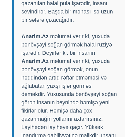
qazanılan halal pula işarədir, insanı
sevindirər. Başqa bir mənası isə uzun
bir səfərə çıxacağıdır.
Anarim.Az
məlumat verir ki, yuxuda
bənövşəyi soğan görmək halal ruziyə
işarədir. Deyirlər ki, bir insanın
Anarim.Az
məlumat verir ki, yuxuda
bənövşəyi soğan görmək, onun
həddindən artıq rəftar etməməsi və
ağlabatan yaxşı işlər görməsi
deməkdir. Yuxusunda bənövşəyi soğan
görən insanın beynində həmişə yeni
fikirlər olur. Həmişə daha çox
qazanmağın yollarını axtarırsınız.
Layihədən layihəyə qaçır. Yüksək
inandırma qabiliyyətinə malikdir. İnsanı