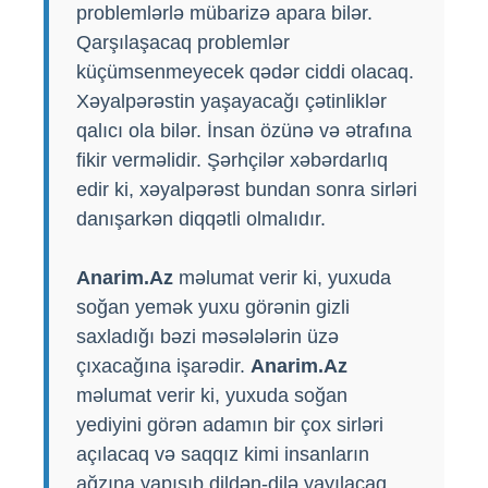
problemlərlə mübarizə apara bilər.
Qarşılaşacaq problemlər
küçümsenmeyecek qədər ciddi olacaq.
Xəyalpərəstin yaşayacağı çətinliklər
qalıcı ola bilər. İnsan özünə və ətrafına
fikir verməlidir. Şərhçilər xəbərdarlıq
edir ki, xəyalpərəst bundan sonra sirləri
danışarkən diqqətli olmalıdır.
Anarim.Az
məlumat verir ki, yuxuda
soğan yemək yuxu görənin gizli
saxladığı bəzi məsələlərin üzə
çıxacağına işarədir.
Anarim.Az
məlumat verir ki, yuxuda soğan
yediyini görən adamın bir çox sirləri
açılacaq və saqqız kimi insanların
ağzına yapışıb dildən-dilə yayılacaq.