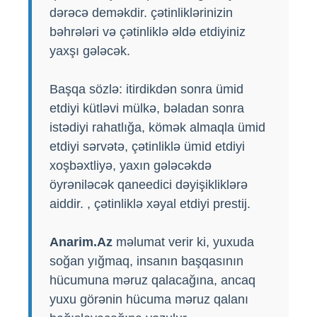
dərəcə deməkdir. çətinliklərinizin
bəhrələri və çətinliklə əldə etdiyiniz
yaxşı gələcək.
Başqa sözlə: itirdikdən sonra ümid
etdiyi kütləvi mülkə, bəladan sonra
istədiyi rahatlığa, kömək almaqla ümid
etdiyi sərvətə, çətinliklə ümid etdiyi
xoşbəxtliyə, yaxın gələcəkdə
öyrəniləcək qaneedici dəyişikliklərə
aiddir. , çətinliklə xəyal etdiyi prestij.
Anarim.Az
məlumat verir ki, yuxuda
soğan yığmaq, insanın başqasının
hücumuna məruz qalacağına, ancaq
yuxu görənin hücuma məruz qalanı