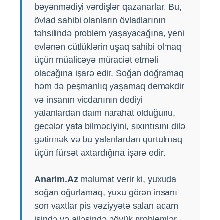
bəyənmədiyi vərdişlər qazanarlar. Bu,
övlad sahibi olanların övladlarının
təhsilində problem yaşayacağına, yeni
evlənən cütlüklərin uşaq sahibi olmaq
üçün müalicəyə müraciət etməli
olacağına işarə edir. Soğan doğramaq
həm də peşmanlıq yaşamaq deməkdir
və insanın vicdanının dediyi
yalanlardan daim narahat olduğunu,
gecələr yata bilmədiyini, sıxıntısını dilə
gətirmək və bu yalanlardan qurtulmaq
üçün fürsət axtardığına işarə edir.
Anarim.Az
məlumat verir ki, yuxuda
soğan oğurlamaq, yuxu görən insanı
son vaxtlar pis vəziyyətə salan adam
işində və ailəsində böyük problemlər