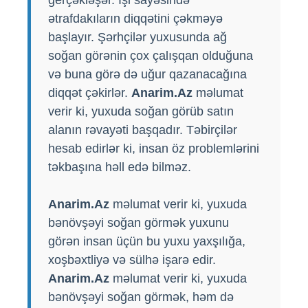
ətrafdakıların diqqətini çəkməyə
başlayır. Şərhçilər yuxusunda ağ
soğan görənin çox çalışqan olduğuna
və buna görə də uğur qazanacağına
diqqət çəkirlər.
Anarim.Az
məlumat
verir ki, yuxuda soğan görüb satın
alanın rəvayəti başqadır. Təbirçilər
hesab edirlər ki, insan öz problemlərini
təkbaşına həll edə bilməz.
Anarim.Az
məlumat verir ki, yuxuda
bənövşəyi soğan görmək yuxunu
görən insan üçün bu yuxu yaxşılığa,
xoşbəxtliyə və sülhə işarə edir.
Anarim.Az
məlumat verir ki, yuxuda
bənövşəyi soğan görmək, həm də