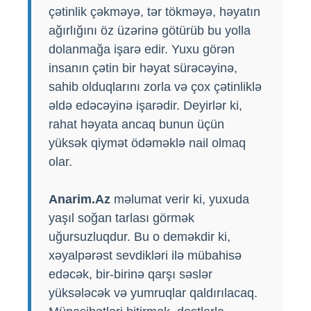
çətinlik çəkməyə, tər tökməyə, həyatın
ağırlığını öz üzərinə götürüb bu yolla
dolanmağa işarə edir. Yuxu görən
insanın çətin bir həyat sürəcəyinə,
sahib olduqlarını zorla və çox çətinliklə
əldə edəcəyinə işarədir. Deyirlər ki,
rahat həyata ancaq bunun üçün
yüksək qiymət ödəməklə nail olmaq
olar.
Anarim.Az
məlumat verir ki, yuxuda
yaşıl soğan tarlası görmək
uğursuzluqdur. Bu o deməkdir ki,
xəyalpərəst sevdikləri ilə mübahisə
edəcək, bir-birinə qarşı səslər
yüksələcək və yumruqlar qaldırılacaq.