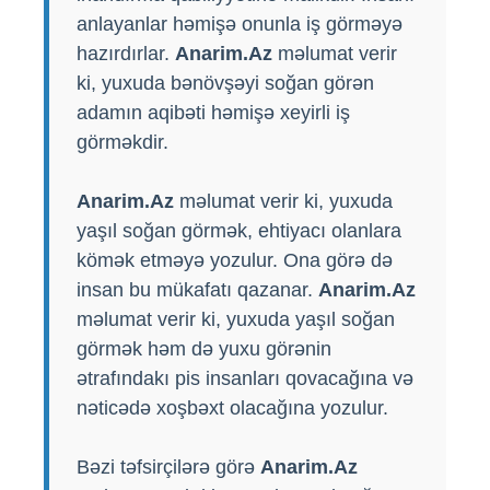
anlayanlar həmişə onunla iş görməyə
hazırdırlar.
Anarim.Az
məlumat verir
ki, yuxuda bənövşəyi soğan görən
adamın aqibəti həmişə xeyirli iş
görməkdir.
Anarim.Az
məlumat verir ki, yuxuda
yaşıl soğan görmək, ehtiyacı olanlara
kömək etməyə yozulur. Ona görə də
insan bu mükafatı qazanar.
Anarim.Az
məlumat verir ki, yuxuda yaşıl soğan
görmək həm də yuxu görənin
ətrafındakı pis insanları qovacağına və
nəticədə xoşbəxt olacağına yozulur.
Bəzi təfsirçilərə görə
Anarim.Az