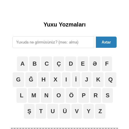
Yuxu Yozmaları
Axtar
A
B
C
Ç
D
E
Ə
F
G
Ğ
H
X
I
İ
J
K
Q
L
M
N
O
Ö
P
R
S
Ş
T
U
Ü
V
Y
Z