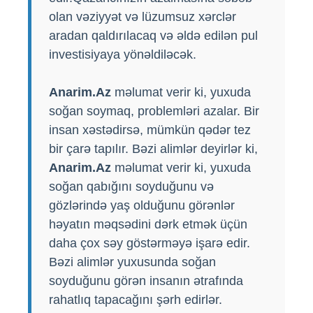
olan vəziyyət və lüzumsuz xərclər
aradan qaldırılacaq və əldə edilən pul
investisiyaya yönəldiləcək.
Anarim.Az
məlumat verir ki, yuxuda
soğan soymaq, problemləri azalar. Bir
insan xəstədirsə, mümkün qədər tez
bir çarə tapılır. Bəzi alimlər deyirlər ki,
Anarim.Az
məlumat verir ki, yuxuda
soğan qabığını soyduğunu və
gözlərində yaş olduğunu görənlər
həyatın məqsədini dərk etmək üçün
daha çox səy göstərməyə işarə edir.
Bəzi alimlər yuxusunda soğan
soyduğunu görən insanın ətrafında
rahatlıq tapacağını şərh edirlər.