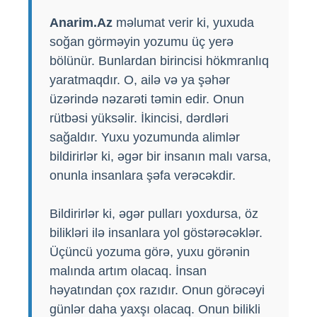
Anarim.Az
məlumat verir ki, yuxuda
soğan görməyin yozumu üç yerə
bölünür. Bunlardan birincisi hökmranlıq
yaratmaqdır. O, ailə və ya şəhər
üzərində nəzarəti təmin edir. Onun
rütbəsi yüksəlir. İkincisi, dərdləri
sağaldır. Yuxu yozumunda alimlər
bildirirlər ki, əgər bir insanın malı varsa,
onunla insanlara şəfa verəcəkdir.
Bildirirlər ki, əgər pulları yoxdursa, öz
bilikləri ilə insanlara yol göstərəcəklər.
Üçüncü yozuma görə, yuxu görənin
malında artım olacaq. İnsan
həyatından çox razıdır. Onun görəcəyi
günlər daha yaxşı olacaq. Onun bilikli