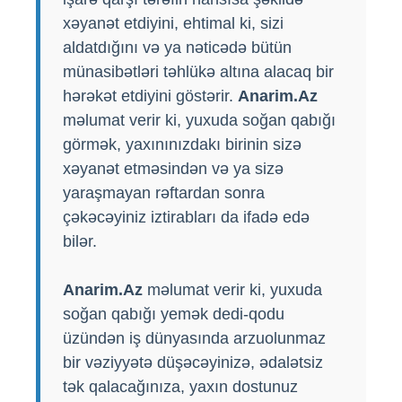
xəyanət etdiyini, ehtimal ki, sizi
aldatdığını və ya nəticədə bütün
münasibətləri təhlükə altına alacaq bir
hərəkət etdiyini göstərir.
Anarim.Az
məlumat verir ki, yuxuda soğan qabığı
görmək, yaxınınızdakı birinin sizə
xəyanət etməsindən və ya sizə
yaraşmayan rəftardan sonra
çəkəcəyiniz iztirabları da ifadə edə
bilər.
Anarim.Az
məlumat verir ki, yuxuda
soğan qabığı yemək dedi-qodu
üzündən iş dünyasında arzuolunmaz
bir vəziyyətə düşəcəyinizə, ədalətsiz
tək qalacağınıza, yaxın dostunuz