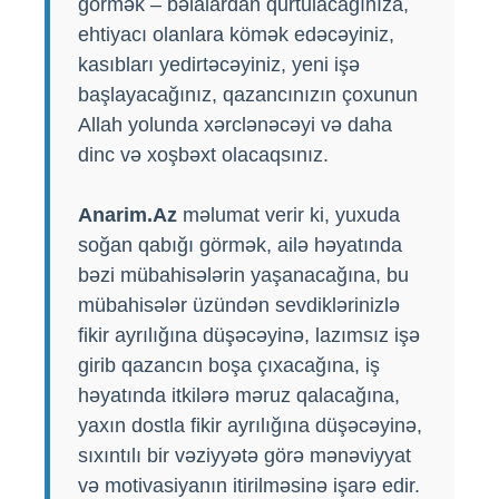
görmək – bəlalardan qurtulacağınıza,
ehtiyacı olanlara kömək edəcəyiniz,
kasıbları yedirtəcəyiniz, yeni işə
başlayacağınız, qazancınızın çoxunun
Allah yolunda xərclənəcəyi və daha
dinc və xoşbəxt olacaqsınız.
Anarim.Az
məlumat verir ki, yuxuda
soğan qabığı görmək, ailə həyatında
bəzi mübahisələrin yaşanacağına, bu
mübahisələr üzündən sevdiklərinizlə
fikir ayrılığına düşəcəyinə, lazımsız işə
girib qazancın boşa çıxacağına, iş
həyatında itkilərə məruz qalacağına,
yaxın dostla fikir ayrılığına düşəcəyinə,
sıxıntılı bir vəziyyətə görə mənəviyyat
və motivasiyanın itirilməsinə işarə edir.