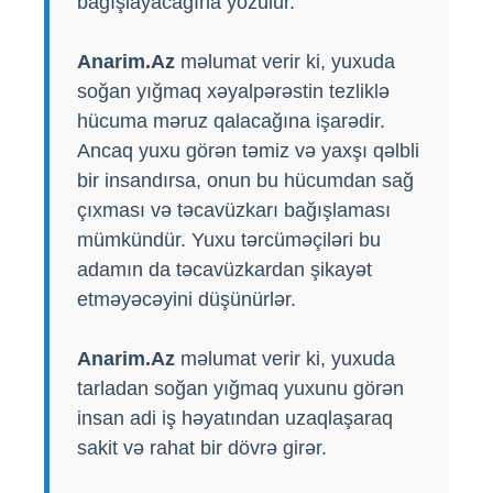
bağışlayacağına yozulur.
Anarim.Az
məlumat verir ki, yuxuda
soğan yığmaq xəyalpərəstin tezliklə
hücuma məruz qalacağına işarədir.
Ancaq yuxu görən təmiz və yaxşı qəlbli
bir insandırsa, onun bu hücumdan sağ
çıxması və təcavüzkarı bağışlaması
mümkündür. Yuxu tərcüməçiləri bu
adamın da təcavüzkardan şikayət
etməyəcəyini düşünürlər.
Anarim.Az
məlumat verir ki, yuxuda
tarladan soğan yığmaq yuxunu görən
insan adi iş həyatından uzaqlaşaraq
sakit və rahat bir dövrə girər.