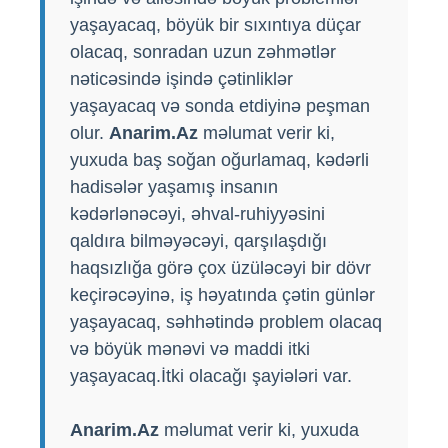
yaşayacaq, böyük bir sıxıntıya düçar
olacaq, sonradan uzun zəhmətlər
nəticəsində işində çətinliklər
yaşayacaq və sonda etdiyinə peşman
olur.
Anarim.Az
məlumat verir ki,
yuxuda baş soğan oğurlamaq, kədərli
hadisələr yaşamış insanın
kədərlənəcəyi, əhval-ruhiyyəsini
qaldıra bilməyəcəyi, qarşılaşdığı
haqsızlığa görə çox üzüləcəyi bir dövr
keçirəcəyinə, iş həyatında çətin günlər
yaşayacaq, səhhətində problem olacaq
və böyük mənəvi və maddi itki
yaşayacaq.İtki olacağı şayiələri var.
Anarim.Az
məlumat verir ki, yuxuda