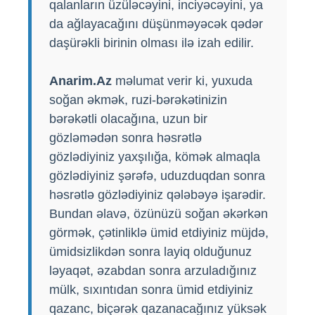
qalanların üzüləcəyini, inciyəcəyini, ya
da ağlayacağını düşünməyəcək qədər
daşürəkli birinin olması ilə izah edilir.
Anarim.Az
məlumat verir ki, yuxuda
soğan əkmək, ruzi-bərəkətinizin
bərəkətli olacağına, uzun bir
gözləmədən sonra həsrətlə
gözlədiyiniz yaxşılığa, kömək almaqla
gözlədiyiniz şərəfə, uduzduqdan sonra
həsrətlə gözlədiyiniz qələbəyə işarədir.
Bundan əlavə, özünüzü soğan əkərkən
görmək, çətinliklə ümid etdiyiniz müjdə,
ümidsizlikdən sonra layiq olduğunuz
ləyaqət, əzabdan sonra arzuladığınız
mülk, sıxıntıdan sonra ümid etdiyiniz
qazanc, biçərək qazanacağınız yüksək