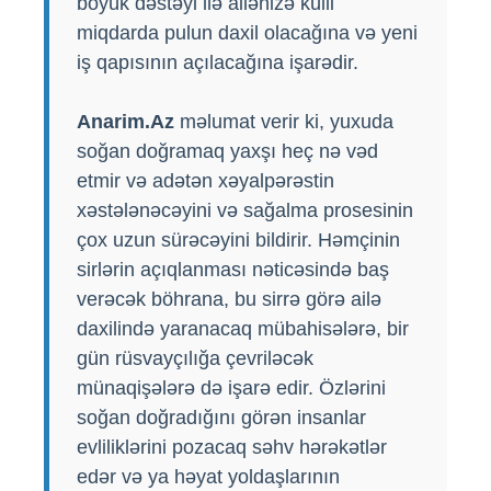
böyük dəstəyi ilə ailənizə külli
miqdarda pulun daxil olacağına və yeni
iş qapısının açılacağına işarədir.
Anarim.Az
məlumat verir ki, yuxuda
soğan doğramaq yaxşı heç nə vəd
etmir və adətən xəyalpərəstin
xəstələnəcəyini və sağalma prosesinin
çox uzun sürəcəyini bildirir. Həmçinin
sirlərin açıqlanması nəticəsində baş
verəcək böhrana, bu sirrə görə ailə
daxilində yaranacaq mübahisələrə, bir
gün rüsvayçılığa çevriləcək
münaqişələrə də işarə edir. Özlərini
soğan doğradığını görən insanlar
evliliklərini pozacaq səhv hərəkətlər
edər və ya həyat yoldaşlarının